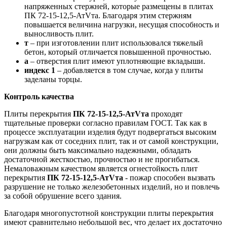
напряженных стержней, которые размещены в плитах
ПК 72-15-12,5-АтVта. Благодаря этим стержням
повышается величина нагрузки, несущая способность и
выносливость плит.
т
– при изготовлении плит использовался тяжелый
бетон, который отличается повышенной прочностью.
а
– отверстия плит имеют уплотняющие вкладыши.
индекс 1
– добавляется в том случае, когда у плиты
заделаны торцы.
Контроль качества
Плиты перекрытия
ПК 72-15-12,5-АтVта
проходят
тщательные проверки согласно правилам ГОСТ. Так как в
процессе эксплуатации изделия будут подвергаться высоким
нагрузкам как от соседних плит, так и от самой конструкции,
они должны быть максимально надежными, обладать
достаточной жесткостью, прочностью и не прогибаться.
Немаловажным качеством является огнестойкость плит
перекрытия
ПК 72-15-12,5-АтVта
- пожар способен вызвать
разрушение не только железобетонных изделий, но и повлечь
за собой обрушение всего здания.
Благодаря многопустотной конструкции плиты перекрытия
имеют сравнительно небольшой вес, что делает их достаточно