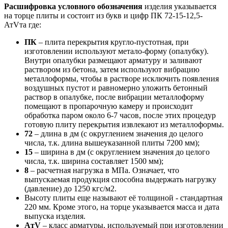
Расшифровка условного обозначения
изделия указывается
на торце плиты и состоит из букв и цифр ПК 72-15-12,5-
АтVта где:
ПК
– плита перекрытия кругло-пустотная, при
изготовлении используют метало-форму (опалубку).
Внутри опалубки размещают арматуру и заливают
раствором из бетона, затем используют вибрацию
металлоформы, чтобы в растворе исключить появления
воздушных пустот и равномерно уложить бетонный
раствор в опалубке, после вибрации металлоформу
помещают в пропарочную камеру и происходит
обработка паром около 6-7 часов, после этих процедур
готовую плиту перекрытия извлекают из металлоформы.
72
– длина в дм (с округлением значения до целого
числа, т.к. длина вышеуказанной плиты 7200 мм);
15
– ширина в дм (с округлением значения до целого
числа, т.к. ширина составляет 1500 мм);
8
– расчетная нагрузка в МПа. Означает, что
выпускаемая продукция способна выдержать нагрузку
(давление) до 1250 кгс/м2.
Высоту плиты еще называют её толщиной - стандартная
220 мм. Кроме этого, на торце указывается масса и дата
выпуска изделия.
AтV
– класс арматуры, используемый при изготовлении