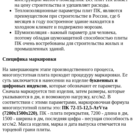
на цену строительства и удешевляет расходы.
Теплоизоляционные параметры плит ПК, являются
преимуществом при строительстве в России, где 6
месяцев в году построенное здание находится в
холодном климате и подвержено морозам.
Шумоизоляция - важный параметр для человека,
поэтому обладая шумозащитной способностью плиты
ПК очень востребованы для строительства жилых и
промышленных зданий.
Специфика маркировки
На завершающем этапе производственного процесса,
многопустотная плита проходит процедуру маркировки. Ее
суть заключается в нанесении на изделие
буквенных и
цифровых индексов
, которые обозначают ее параметры.
Сначала маркируется тип изделия, затем размеры, которые
указываются в дм, и возможную нагрузку, кгс/м2. В
соответствии с этими параметрами, маркировочная формула
многопустотной плиты это:
ПК 72-15-12,5-АтVта
(7200х1500х220)
, ПК - плита перекрытия, 7200 - длина в дм,
1500 - ширина в дм, последняя цифра - несущая способность в
кгс/м2. Масса изделия, марка и дата выпуска отмечается на
торцевой грани плиты.