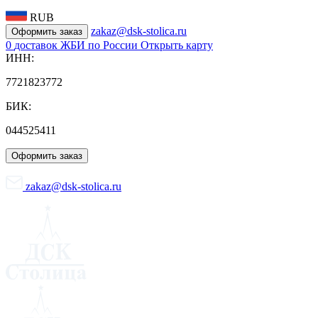
RUB
zakaz@dsk-stolica.ru
Оформить заказ
0
доставок ЖБИ по России
Открыть карту
ИНН:
7721823772
БИК:
044525411
Оформить заказ
zakaz@dsk-stolica.ru