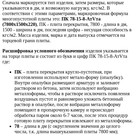
Сначала маркируется тип изделия, затем размеры, которые
указываются в дм, и возможную нагрузку, кгс/м2. В
соответствии с этими параметрами, маркировочная формула
многопустотной плиты это:
ПК 78-15-8-АтVта
(7800х1500х220)
, ПК - плита перекрытия, 7800 - длина в дм,
1500 - ширина в дм, последняя цифра - несущая способность в
кгс/м2. Масса изделия, марка и дата выпуска отмечается на
торцевой грани плиты.
Расшифровка условного обозначения
изделия указывается
на торце плиты и состоит из букв и цифр ПК 78-15-8-АтVта
где:
ПК
– плита перекрытия кругло-пустотная, при
изготовлении используют метало-форму (опалубку).
Внутри опалубки размещают арматуру и заливают
раствором из бетона, затем используют вибрацию
металлоформы, чтобы в растворе исключить появления
воздушных пустот и равномерно уложить бетонный
раствор в опалубке, после вибрации металлоформу
помещают в пропарочную камеру и происходит
обработка паром около 6-7 часов, после этих процедур
готовую плиту перекрытия извлекают из металлоформы.
78
– длина в дм (с округлением значения до целого
числа, т.к. длина вышеуказанной плиты 7800 мм);