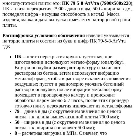
многопустотной плиты это:
ПК 79-5-8-АтVта (7900х500х220)
,
ПК - плита перекрытия, 7900 - длина в дм, 500 - ширина в дм,
последняя цифра - несущая способность в кгс/м2. Масса
изделия, марка и дата выпуска отмечается на торцевой грани
плиты.
Расшифровка условного обозначения
изделия указывается
на торце плиты и состоит из букв и цифр ПК 79-5-8-АтVта
где:
ПК
– плита перекрытия кругло-пустотная, при
изготовлении используют метало-форму (опалубку).
Внутри опалубки размещают арматуру и заливают
раствором из бетона, затем используют вибрацию
металлоформы, чтобы в растворе исключить появления
воздушных пустот и равномерно уложить бетонный
раствор в опалубке, после вибрации металлоформу
помещают в пропарочную камеру и происходит
обработка паром около 6-7 часов, после этих процедур
готовую плиту перекрытия извлекают из металлоформы.
79
– длина в дм (с округлением значения до целого
числа, т.к. длина вышеуказанной плиты 7900 мм);
50
– ширина в дм (с округлением значения до целого
числа, т.к. ширина составляет 500 мм);
8
– расчетная нагрузка в МПа. Означает, что