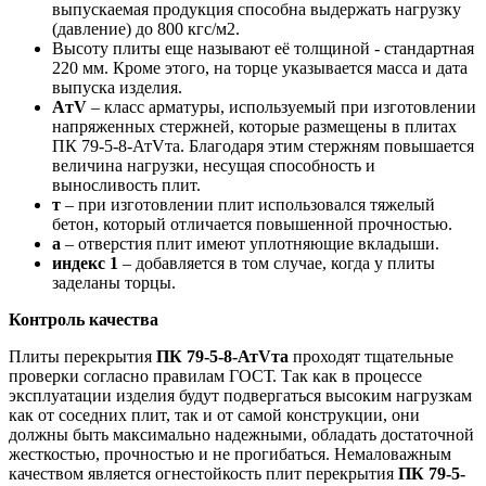
выпускаемая продукция способна выдержать нагрузку
(давление) до 800 кгс/м2.
Высоту плиты еще называют её толщиной - стандартная
220 мм. Кроме этого, на торце указывается масса и дата
выпуска изделия.
AтV
– класс арматуры, используемый при изготовлении
напряженных стержней, которые размещены в плитах
ПК 79-5-8-АтVта. Благодаря этим стержням повышается
величина нагрузки, несущая способность и
выносливость плит.
т
– при изготовлении плит использовался тяжелый
бетон, который отличается повышенной прочностью.
а
– отверстия плит имеют уплотняющие вкладыши.
индекс 1
– добавляется в том случае, когда у плиты
заделаны торцы.
Контроль качества
Плиты перекрытия
ПК 79-5-8-АтVта
проходят тщательные
проверки согласно правилам ГОСТ. Так как в процессе
эксплуатации изделия будут подвергаться высоким нагрузкам
как от соседних плит, так и от самой конструкции, они
должны быть максимально надежными, обладать достаточной
жесткостью, прочностью и не прогибаться. Немаловажным
качеством является огнестойкость плит перекрытия
ПК 79-5-