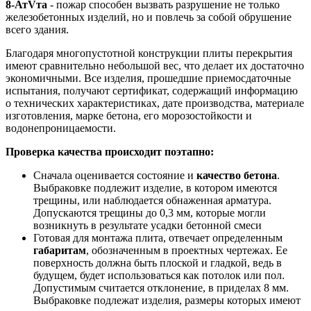
8-АтVта
- пожар способен вызвать разрушение не только
железобетонных изделий, но и повлечь за собой обрушение
всего здания.
Благодаря многопустотной конструкции плиты перекрытия
имеют сравнительно небольшой вес, что делает их достаточно
экономичными. Все изделия, прошедшие приемосдаточные
испытания, получают сертификат, содержащий информацию
о технических характеристиках, дате производства, материале
изготовления, марке бетона, его морозостойкости и
водонепроницаемости.
Проверка качества происходит поэтапно:
Сначала оценивается состояние и
качество бетона
.
Выбраковке подлежит изделие, в котором имеются
трещины, или наблюдается обнаженная арматура.
Допускаются трещины до 0,3 мм, которые могли
возникнуть в результате усадки бетонной смеси
Готовая для монтажа плита, отвечает определенным
габаритам
, обозначенным в проектных чертежах. Ее
поверхность должна быть плоской и гладкой, ведь в
будущем, будет использоваться как потолок или пол.
Допустимым считается отклонение, в приделах 8 мм.
Выбраковке подлежат изделия, размеры которых имеют