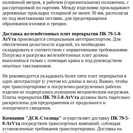
половиной метров, в рабочем (горизонтальном) положении, с
рассортировкой по партиям. Между изделиями прокладывают
деревянные прокладки толщиной не менее 30 мм, располагая
их под монтажными петлями, для предотвращения
образования изломов и трещин.
Доставка железобетонных плит перекрытия ПК 79-5-8-
АтVта
производится специальным автотранспортом. Для
обеспечения целостности изделий, их необходимо
складировать в соответствии с нормативными требованиями.
Погрузка и разгрузка железобетонных плит должна
выполняться только с помощью крана и под руководством
опытных такелажников.
Не рекомендуется укладывать более пяти плит перекрытия в
один автотраспорт (с учетом их длины и веса). Важно, чтобы
при транспортировке и погрузочно-разгрузочных работах
изделия не подвергались излишним механическим нагрузкам.
Плиты перекрытия
ПК 79-5-8-АтVта
должны быть тщательно
раскреплены для предохранения от продольного и
поперечного смещения.
Компания "ДСК-Столица"
осуществляет доставку
ПК 79-5-
8-АтVта
посредством транспортных компаний, соблюдая
установленные требования транспортировки. Доставка на