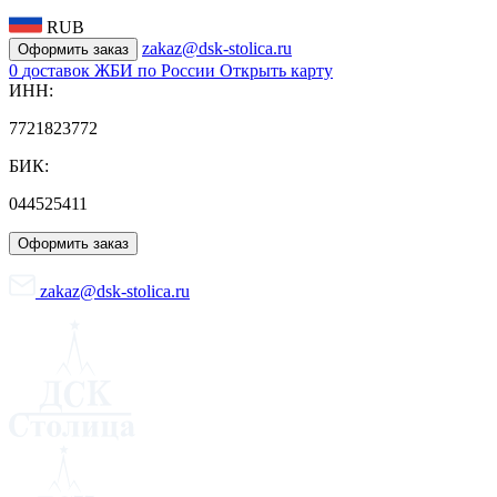
RUB
zakaz@dsk-stolica.ru
Оформить заказ
0
доставок ЖБИ по России
Открыть карту
ИНН:
7721823772
БИК:
044525411
Оформить заказ
zakaz@dsk-stolica.ru