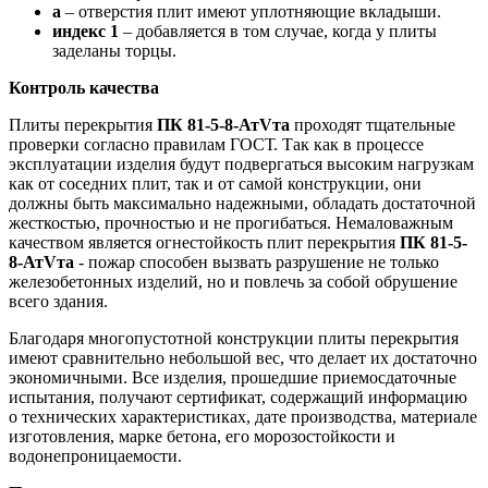
а
– отверстия плит имеют уплотняющие вкладыши.
индекс 1
– добавляется в том случае, когда у плиты
заделаны торцы.
Контроль качества
Плиты перекрытия
ПК 81-5-8-АтVта
проходят тщательные
проверки согласно правилам ГОСТ. Так как в процессе
эксплуатации изделия будут подвергаться высоким нагрузкам
как от соседних плит, так и от самой конструкции, они
должны быть максимально надежными, обладать достаточной
жесткостью, прочностью и не прогибаться. Немаловажным
качеством является огнестойкость плит перекрытия
ПК 81-5-
8-АтVта
- пожар способен вызвать разрушение не только
железобетонных изделий, но и повлечь за собой обрушение
всего здания.
Благодаря многопустотной конструкции плиты перекрытия
имеют сравнительно небольшой вес, что делает их достаточно
экономичными. Все изделия, прошедшие приемосдаточные
испытания, получают сертификат, содержащий информацию
о технических характеристиках, дате производства, материале
изготовления, марке бетона, его морозостойкости и
водонепроницаемости.