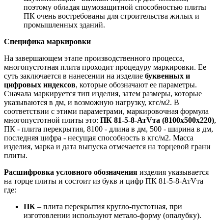
поэтому обладая шумозащитной способностью плиты
ПК очень востребованы для строительства жилых и
промышленных зданий.
Специфика маркировки
На завершающем этапе производственного процесса,
многопустотная плита проходит процедуру маркировки. Ее
суть заключается в нанесении на изделие
буквенных и
цифровых индексов
, которые обозначают ее параметры.
Сначала маркируется тип изделия, затем размеры, которые
указываются в дм, и возможную нагрузку, кгс/м2. В
соответствии с этими параметрами, маркировочная формула
многопустотной плиты это:
ПК 81-5-8-АтVта (8100х500х220)
,
ПК - плита перекрытия, 8100 - длина в дм, 500 - ширина в дм,
последняя цифра - несущая способность в кгс/м2. Масса
изделия, марка и дата выпуска отмечается на торцевой грани
плиты.
Расшифровка условного обозначения
изделия указывается
на торце плиты и состоит из букв и цифр ПК 81-5-8-АтVта
где:
ПК
– плита перекрытия кругло-пустотная, при
изготовлении используют метало-форму (опалубку).