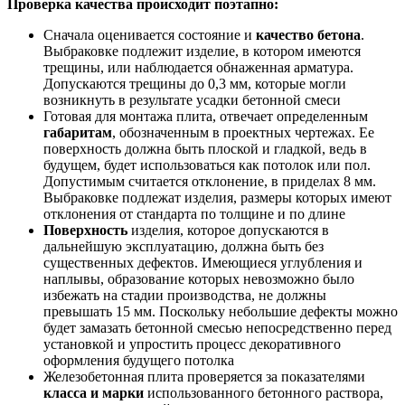
Проверка качества происходит поэтапно:
Сначала оценивается состояние и
качество бетона
.
Выбраковке подлежит изделие, в котором имеются
трещины, или наблюдается обнаженная арматура.
Допускаются трещины до 0,3 мм, которые могли
возникнуть в результате усадки бетонной смеси
Готовая для монтажа плита, отвечает определенным
габаритам
, обозначенным в проектных чертежах. Ее
поверхность должна быть плоской и гладкой, ведь в
будущем, будет использоваться как потолок или пол.
Допустимым считается отклонение, в приделах 8 мм.
Выбраковке подлежат изделия, размеры которых имеют
отклонения от стандарта по толщине и по длине
Поверхность
изделия, которое допускаются в
дальнейшую эксплуатацию, должна быть без
существенных дефектов. Имеющиеся углубления и
наплывы, образование которых невозможно было
избежать на стадии производства, не должны
превышать 15 мм. Поскольку небольшие дефекты можно
будет замазать бетонной смесью непосредственно перед
установкой и упростить процесс декоративного
оформления будущего потолка
Железобетонная плита проверяется за показателями
класса и марки
использованного бетонного раствора,