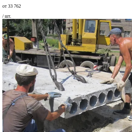
от
33 762
/ шт.