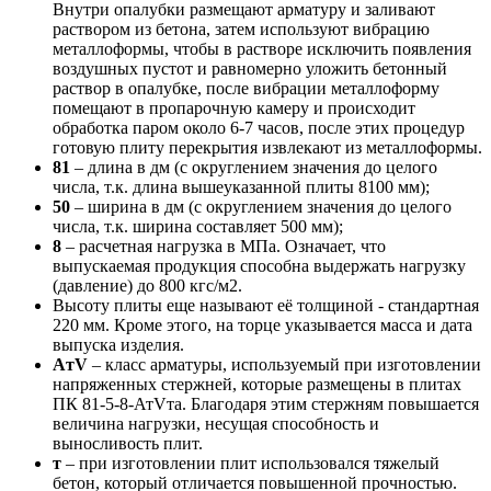
Внутри опалубки размещают арматуру и заливают
раствором из бетона, затем используют вибрацию
металлоформы, чтобы в растворе исключить появления
воздушных пустот и равномерно уложить бетонный
раствор в опалубке, после вибрации металлоформу
помещают в пропарочную камеру и происходит
обработка паром около 6-7 часов, после этих процедур
готовую плиту перекрытия извлекают из металлоформы.
81
– длина в дм (с округлением значения до целого
числа, т.к. длина вышеуказанной плиты 8100 мм);
50
– ширина в дм (с округлением значения до целого
числа, т.к. ширина составляет 500 мм);
8
– расчетная нагрузка в МПа. Означает, что
выпускаемая продукция способна выдержать нагрузку
(давление) до 800 кгс/м2.
Высоту плиты еще называют её толщиной - стандартная
220 мм. Кроме этого, на торце указывается масса и дата
выпуска изделия.
AтV
– класс арматуры, используемый при изготовлении
напряженных стержней, которые размещены в плитах
ПК 81-5-8-АтVта. Благодаря этим стержням повышается
величина нагрузки, несущая способность и
выносливость плит.
т
– при изготовлении плит использовался тяжелый
бетон, который отличается повышенной прочностью.