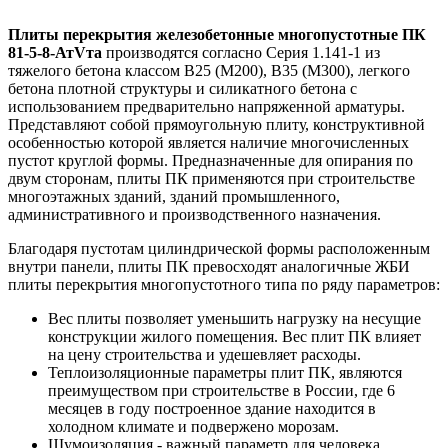
Плиты перекрытия железобетонные многопустотные ПК
81-5-8-АтVта
производятся согласно Серия 1.141-1 из
тяжелого бетона классом В25 (М200), В35 (М300), легкого
бетона плотной структуры и силикатного бетона с
использованием предварительно напряженной арматуры.
Представляют собой прямоугольную плиту, конструктивной
особенностью которой является наличие многочисленных
пустот круглой формы. Предназначенные для опирания по
двум сторонам, плиты ПК применяются при строительстве
многоэтажных зданий, зданий промышленного,
административного и производственного назначения.
Благодаря пустотам цилиндрической формы расположенным
внутри панели, плиты ПК превосходят аналогичные ЖБИ
плиты перекрытия многопустотного типа по ряду параметров:
Вес плиты позволяет уменьшить нагрузку на несущие
конструкции жилого помещения. Вес плит ПК влияет
на цену строительства и удешевляет расходы.
Теплоизоляционные параметры плит ПК, являются
преимуществом при строительстве в России, где 6
месяцев в году построенное здание находится в
холодном климате и подвержено морозам.
Шумоизоляция - важный параметр для человека,