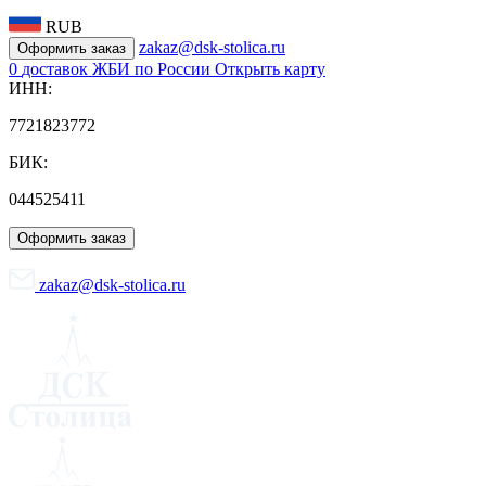
RUB
zakaz@dsk-stolica.ru
Оформить заказ
0
доставок ЖБИ по России
Открыть карту
ИНН:
7721823772
БИК:
044525411
Оформить заказ
zakaz@dsk-stolica.ru