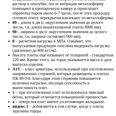
раствор в опалубке, после вибрации металлоформу
помещают в пропарочную камеру и происходит
обработка паром около 6-7 часов, после этих процедур
готовую плиту перекрытия извлекают из металлоформы.
89
– длина в дм (с округлением значения до целого
числа, т.к. длина вышеуказанной плиты 8900 мм);
90
– ширина в дм (с округлением значения до целого
числа, т.к. ширина составляет 900 мм);
8
– расчетная нагрузка в МПа. Означает, что
выпускаемая продукция способна выдержать нагрузку
(давление) до 800 кгс/м2.
Высоту плиты еще называют её толщиной - стандартная
220 мм. Кроме этого, на торце указывается масса и дата
выпуска изделия.
AтV
– класс арматуры, используемый при изготовлении
напряженных стержней, которые размещены в плитах
ПК 89-9-8. Благодаря этим стержням повышается
величина нагрузки, несущая способность и
выносливость плит.
т
– при изготовлении плит использовался тяжелый
бетон, который отличается повышенной прочностью.
а
– отверстия плит имеют уплотняющие вкладыши.
индекс 1
– добавляется в том случае, когда у плиты
заделаны торцы.