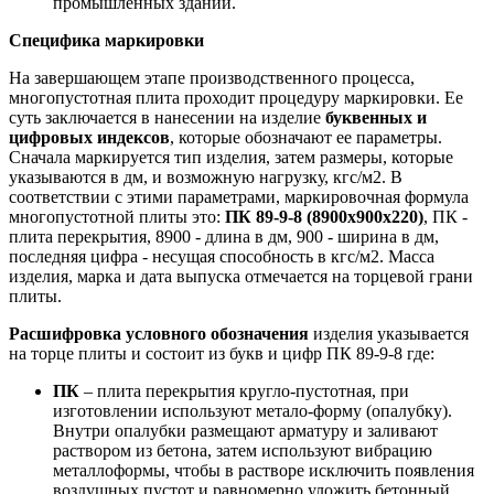
промышленных зданий.
Специфика маркировки
На завершающем этапе производственного процесса,
многопустотная плита проходит процедуру маркировки. Ее
суть заключается в нанесении на изделие
буквенных и
цифровых индексов
, которые обозначают ее параметры.
Сначала маркируется тип изделия, затем размеры, которые
указываются в дм, и возможную нагрузку, кгс/м2. В
соответствии с этими параметрами, маркировочная формула
многопустотной плиты это:
ПК 89-9-8 (8900х900х220)
, ПК -
плита перекрытия, 8900 - длина в дм, 900 - ширина в дм,
последняя цифра - несущая способность в кгс/м2. Масса
изделия, марка и дата выпуска отмечается на торцевой грани
плиты.
Расшифровка условного обозначения
изделия указывается
на торце плиты и состоит из букв и цифр ПК 89-9-8 где:
ПК
– плита перекрытия кругло-пустотная, при
изготовлении используют метало-форму (опалубку).
Внутри опалубки размещают арматуру и заливают
раствором из бетона, затем используют вибрацию
металлоформы, чтобы в растворе исключить появления
воздушных пустот и равномерно уложить бетонный