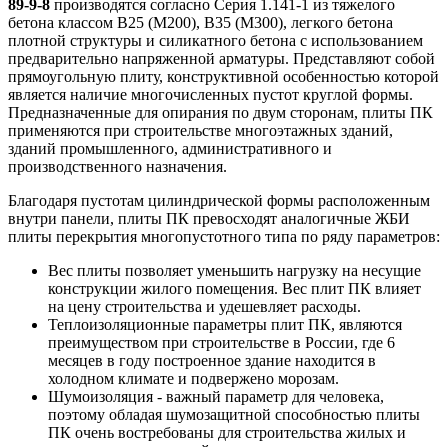
89-9-8
производятся согласно Серия 1.141-1 из тяжелого
бетона классом В25 (М200), В35 (М300), легкого бетона
плотной структуры и силикатного бетона с использованием
предварительно напряженной арматуры. Представляют собой
прямоугольную плиту, конструктивной особенностью которой
является наличие многочисленных пустот круглой формы.
Предназначенные для опирания по двум сторонам, плиты ПК
применяются при строительстве многоэтажных зданий,
зданий промышленного, административного и
производственного назначения.
Благодаря пустотам цилиндрической формы расположенным
внутри панели, плиты ПК превосходят аналогичные ЖБИ
плиты перекрытия многопустотного типа по ряду параметров:
Вес плиты позволяет уменьшить нагрузку на несущие
конструкции жилого помещения. Вес плит ПК влияет
на цену строительства и удешевляет расходы.
Теплоизоляционные параметры плит ПК, являются
преимуществом при строительстве в России, где 6
месяцев в году построенное здание находится в
холодном климате и подвержено морозам.
Шумоизоляция - важный параметр для человека,
поэтому обладая шумозащитной способностью плиты
ПК очень востребованы для строительства жилых и