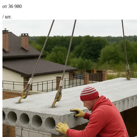
от
36 980
/ шт.