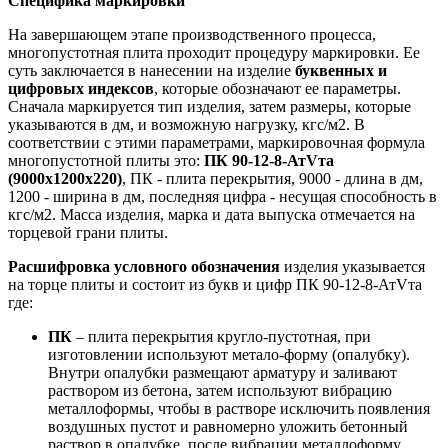
Специфика маркировки
На завершающем этапе производственного процесса,
многопустотная плита проходит процедуру маркировки. Ее
суть заключается в нанесении на изделие
буквенных и
цифровых индексов
, которые обозначают ее параметры.
Сначала маркируется тип изделия, затем размеры, которые
указываются в дм, и возможную нагрузку, кгс/м2. В
соответствии с этими параметрами, маркировочная формула
многопустотной плиты это:
ПК 90-12-8-АтVта
(9000х1200х220)
, ПК - плита перекрытия, 9000 - длина в дм,
1200 - ширина в дм, последняя цифра - несущая способность в
кгс/м2. Масса изделия, марка и дата выпуска отмечается на
торцевой грани плиты.
Расшифровка условного обозначения
изделия указывается
на торце плиты и состоит из букв и цифр ПК 90-12-8-АтVта
где:
ПК
– плита перекрытия кругло-пустотная, при
изготовлении используют метало-форму (опалубку).
Внутри опалубки размещают арматуру и заливают
раствором из бетона, затем используют вибрацию
металлоформы, чтобы в растворе исключить появления
воздушных пустот и равномерно уложить бетонный
раствор в опалубке, после вибрации металлоформу