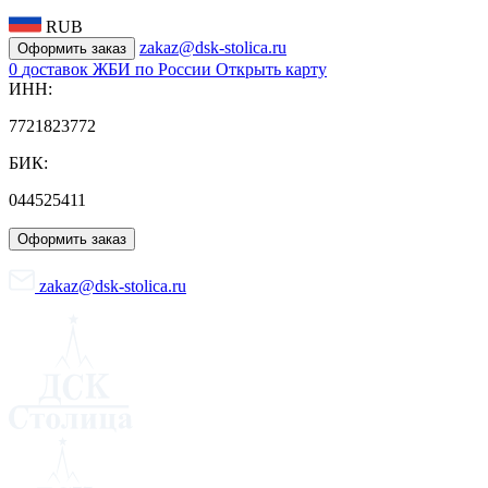
RUB
zakaz@dsk-stolica.ru
Оформить заказ
0
доставок ЖБИ по России
Открыть карту
ИНН:
7721823772
БИК:
044525411
Оформить заказ
zakaz@dsk-stolica.ru