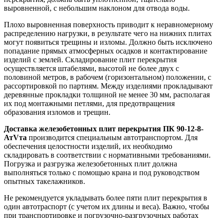
выровненной, с небольшим наклоном для отвода воды.
Плохо выровненная поверхность приводит к неравномерному
распределению нагрузки, в результате чего на нижних плитах
могут появиться трещины и изломы. Должно быть исключено
попадание прямых атмосферных осадков и контактирование
изделий с землей. Складирование плит перекрытия
осуществляется штабелями, высотой не более двух с
половиной метров, в рабочем (горизонтальном) положении, с
рассортировкой по партиям. Между изделиями прокладывают
деревянные прокладки толщиной не менее 30 мм, располагая
их под монтажными петлями, для предотвращения
образования изломов и трещин.
Доставка железобетонных плит перекрытия ПК 90-12-8-
АтVта
производится специальным автотранспортом. Для
обеспечения целостности изделий, их необходимо
складировать в соответствии с нормативными требованиями.
Погрузка и разгрузка железобетонных плит должна
выполняться только с помощью крана и под руководством
опытных такелажников.
Не рекомендуется укладывать более пяти плит перекрытия в
один автотраспорт (с учетом их длины и веса). Важно, чтобы
при транспортировке и погрузочно-разгрузочных работах