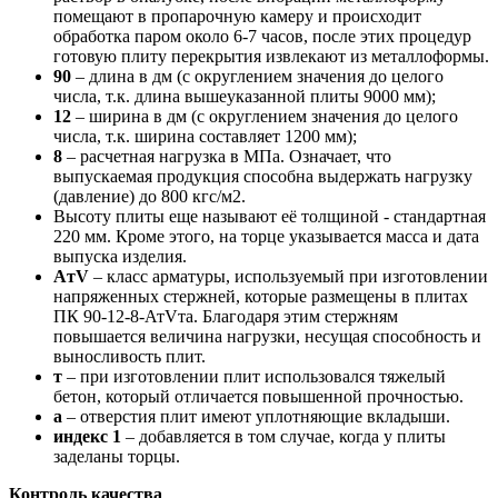
помещают в пропарочную камеру и происходит
обработка паром около 6-7 часов, после этих процедур
готовую плиту перекрытия извлекают из металлоформы.
90
– длина в дм (с округлением значения до целого
числа, т.к. длина вышеуказанной плиты 9000 мм);
12
– ширина в дм (с округлением значения до целого
числа, т.к. ширина составляет 1200 мм);
8
– расчетная нагрузка в МПа. Означает, что
выпускаемая продукция способна выдержать нагрузку
(давление) до 800 кгс/м2.
Высоту плиты еще называют её толщиной - стандартная
220 мм. Кроме этого, на торце указывается масса и дата
выпуска изделия.
AтV
– класс арматуры, используемый при изготовлении
напряженных стержней, которые размещены в плитах
ПК 90-12-8-АтVта. Благодаря этим стержням
повышается величина нагрузки, несущая способность и
выносливость плит.
т
– при изготовлении плит использовался тяжелый
бетон, который отличается повышенной прочностью.
а
– отверстия плит имеют уплотняющие вкладыши.
индекс 1
– добавляется в том случае, когда у плиты
заделаны торцы.
Контроль качества