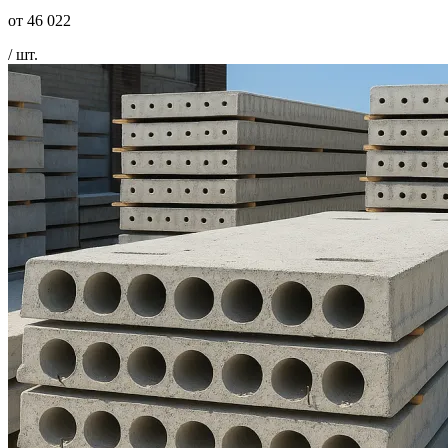
от
46 022
/ шт.