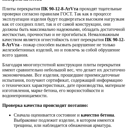
Плиты перекрытия
ПК 90-12-8-АтVта
проходят тщательные
проверки согласно правилам ГОСТ. Так как в процессе
эксплуатации изделия будут подвергаться высоким нагрузкам
как от соседних плит, так и от самой конструкции, они
должны быть максимально надежными, обладать достаточной
жесткостью, прочностью и не прогибаться. Немаловажным
качеством является огнестойкость плит перекрытия
ПК 90-12-
8-АтVта
- пожар способен вызвать разрушение не только
железобетонных изделий, но и повлечь за собой обрушение
всего здания.
Благодаря многопустотной конструкции плиты перекрытия
имеют сравнительно небольшой вес, что делает их достаточно
экономичными. Все изделия, прошедшие приемосдаточные
испытания, получают сертификат, содержащий информацию
о технических характеристиках, дате производства, материале
изготовления, марке бетона, его морозостойкости и
водонепроницаемости.
Проверка качества происходит поэтапно:
Сначала оценивается состояние и
качество бетона
.
Выбраковке подлежит изделие, в котором имеются
трещины, или наблюдается обнаженная арматура.