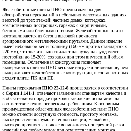
Железобетонные плиты ПНО
предназначены для
обустройства перекрытий в небольших малоэтажных зданиях
высотой до трех этажей: частных домах, коттеджах,
хозяйственных постройках, гаражах с кирпичными,
бетонными или блочными стенами. Железобетонные плиты
изготавливаются из бетона высокой прочности,
армированного металлическими прутьями. Данное изделие
имеет небольшой вес и толщину (160 мм против стандартных
220 мм), что значительно снижает нагрузку на фундамент
постройки до 15-20%, сохраняя при этом внутренний объем
помещения. Облегченная конструкция позволяет
выдерживать плитам ПНО весовые нагрузки не меньшие, чем
выдерживают железобетонные конструкции, в состав которых
входят плиты ПК или ПБ.
Плиты перекрытия
ПНО 22-12-8
производятся в соответствии
с
Серии 1.141-1
, отвечают заявленным стандартам качества и
в обязательном порядке проходят заводские испытания на
соответствие технологическим требованиям. К основным
преимуществам облегченных железобетонных плит ПНО
можно отнести доступную стоимость, простоту монтажа,
высокую степень шумо- и теплоизоляции, малый вес,
высокую прочность, а также возможность поперечной резки
изделий под любым углом при осуществлении монтажа.