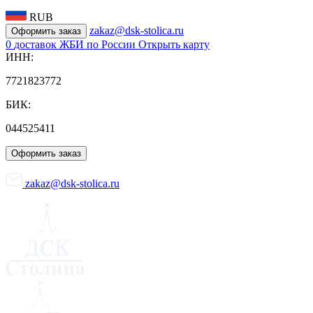
RUB
zakaz@dsk-stolica.ru
Оформить заказ
0
доставок ЖБИ по России
Открыть карту
ИНН:
7721823772
БИК:
044525411
Оформить заказ
zakaz@dsk-stolica.ru