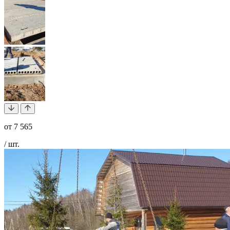
от
7 565
/ шт.