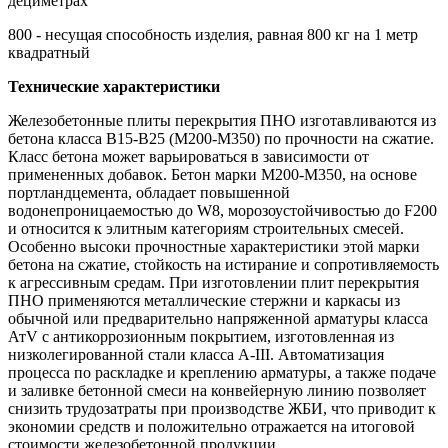
дециметрах
800 - несущая способность изделия, равная 800 кг на 1 метр
квадратный
Технические характеристики
Железобетонные плиты перекрытия ПНО
изготавливаются из
бетона класса В15-B25 (М200-М350) по прочности на сжатие.
Класс бетона может варьироваться в зависимости от
примененных добавок. Бетон марки М200-М350, на основе
портландцемента, обладает повышенной
водонепроницаемостью до W8, морозоустойчивостью до F200
и относится к элитным категориям строительных смесей.
Особенно высоки прочностные характеристики этой марки
бетона на сжатие, стойкость на истирание и сопротивляемость
к агрессивным средам. При изготовлении плит перекрытия
ПНО применяются металлические стержни и каркасы из
обычной или предварительно напряженной арматуры класса
АтV с антикоррозионным покрытием, изготовленная из
низколегированной стали класса А-III. Автоматизация
процесса по раскладке и креплению арматуры, а также подаче
и заливке бетонной смеси на конвейерную линию позволяет
снизить трудозатраты при производстве ЖБИ, что приводит к
экономии средств и положительно отражается на итоговой
стоимости железобетонной продукции.