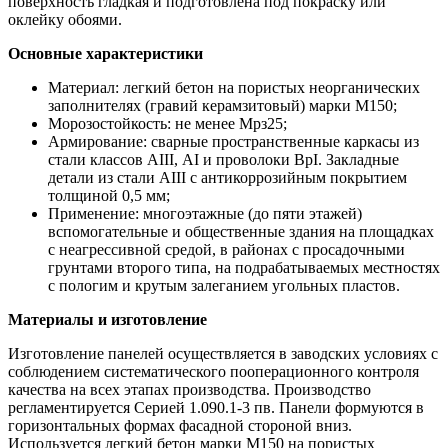
поверхность гладкая и подготовлена под покраску или
оклейку обоями.
Основные характеристики
Материал: легкий бетон на пористых неорганических
заполнителях (гравий керамзитовый) марки М150;
Морозостойкость: не менее Мрз25;
Армирование: сварные пространственные каркасы из
стали классов АIII, АI и проволоки ВрI. Закладные
детали из стали АIII с антикоррозийным покрытием
толщиной 0,5 мм;
Применение: многоэтажные (до пяти этажей)
вспомогательные и общественные здания на площадках
с неагрессивной средой, в районах с просадочными
грунтами второго типа, на подрабатываемых местностях
с пологим и крутым залеганием угольных пластов.
Материалы и изготовление
Изготовление панелей осуществляется в заводских условиях с
соблюдением систематического пооперационного контроля
качества на всех этапах производства. Производство
регламентируется Серией 1.090.1-3 пв. Панели формуются в
горизонтальных формах фасадной стороной вниз.
Используется легкий бетон марки М150 на пористых