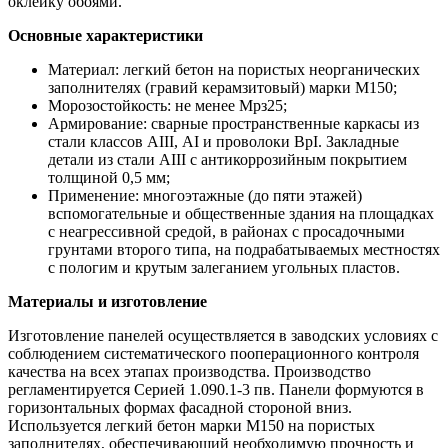
оклейку обоями.
Основные характеристики
Материал: легкий бетон на пористых неорганических
заполнителях (гравий керамзитовый) марки М150;
Морозостойкость: не менее Мрз25;
Армирование: сварные пространственные каркасы из
стали классов АIII, АI и проволоки ВрI. Закладные
детали из стали АIII с антикоррозийным покрытием
толщиной 0,5 мм;
Применение: многоэтажные (до пяти этажей)
вспомогательные и общественные здания на площадках
с неагрессивной средой, в районах с просадочными
грунтами второго типа, на подрабатываемых местностях
с пологим и крутым залеганием угольных пластов.
Материалы и изготовление
Изготовление панелей осуществляется в заводских условиях с
соблюдением систематического пооперационного контроля
качества на всех этапах производства. Производство
регламентируется Серией 1.090.1-3 пв. Панели формуются в
горизонтальных формах фасадной стороной вниз.
Используется легкий бетон марки М150 на пористых
заполнителях, обеспечивающий необходимую прочность и