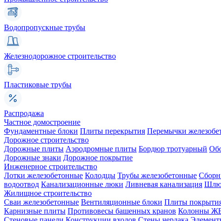
Водопропускные трубы
Железнодорожное строительство
Пластиковые трубы
Распродажа
Частное домостроение
Фундаментные блоки
Плиты перекрытия
Перемычки железобе
Дорожное строительство
Дорожные плиты
Аэродромные плиты
Бордюр тротуарный
Об
Дорожные знаки
Дорожное покрытие
Инженерное строительство
Лотки железобетонные
Колодцы
Трубы железобетонные
Сборн
водоотвод
Канализационные люки
Ливневая канализация
Шлюз
Жилищное строительство
Сваи железобетонные
Вентиляционные блоки
Плиты покрыти
Карнизные плиты
Противовесы башенных кранов
Колонны Ж
Стеновые панели
Конструкции входов
Стены чердака
Элемент