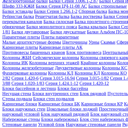
Железобетонные балки
Балки Серия 3.006.1-2.87
Балки Серия 
Шифр 333-КЖИ
Балки Серия ЦЧ-11-08 АС
Балки стропильные
Балки эстакады
Балки Серия 1.266.1-2
Сборная балка
Балка мо
Ребристая балка
Решетчатая балка
Балка ростверка
Балки Серия
перекрытия каналов
Балка силосная
Балка пролетного строени
обвязочные
Балки монолитного пояса
Балка крыльца
Балки Се
1/81
Балки двутавровые
Балки двускатные
Балки Альбом ПС-1
Парапетные плиты
Плиты парапетные
Малые архитектурные формы
Цветочницы
Урны
Скамьи
Сфер
Карнизные плиты
Карнизные плиты АК
Противовесы башенных кранов
Блок противовеса
Центральный
Колонны ЖБИ
Сейсмические колонны
Колонны связевого карк
Колонны ИК
Колонны верхних этажей
Крайние колонны
Коло
Колонны железобетонные
Двухветвевые колонны
Колонны КС
Фахверковые колонны
Колонны КЛ
Колонны КД
Колонны КО
2/82
Серия 1.420-6
Серия 3.015-16.94
Серия 3.015-1/82
Серия 1.
3/88
Серия 1.020-1/83
Серия 1.424.1-12
Серия 1.420-12
Блоки бассейнов и лестниц
Блоки бассейна
Несущая стена
Блоки внутренних стен
Блок рядовой
Пустотелы
Стены подвала
Блоки стен подвалов
Карнизные блоки
Карнизные блоки БК
Карнизные блоки КР
К
Блоки наружных стен
Цокольные блоки лоджий
Простеночный
наружный угловой
Блок наружный рядовой
Блок наружный ст
Набережные стены
Блоки набережных
Блок стен набережных 
Стеновые панели
Угловой блок
Наружные стеновые панели
Ря