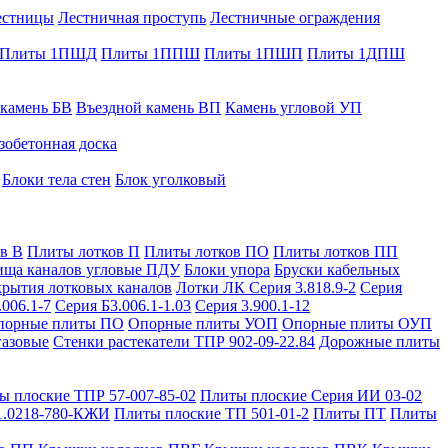
естницы
Лестничная проступь
Лестничные ограждения
Плиты 1ПШД
Плиты 1ППШ
Плиты 1ПШП
Плиты 1ДПШ
 камень БВ
Въездной камень ВП
Камень угловой УП
зобетонная доска
Блоки тела стен
Блок уголковый
в В
Плиты лотков П
Плиты лотков ПО
Плиты лотков ПП
ища каналов угловые ПДУ
Блоки упора
Бруски кабельных
рытия лотковых каналов
Лотки ЛК Серия 3.818.9-2
Серия
.006.1-7
Серия Б3.006.1-1.03
Серия 3.900.1-12
порные плиты ПО
Опорные плиты УОП
Опорные плиты ОУП
газовые
Стенки растекатели ТПР 902-09-22.84
Дорожные плиты
ы плоские ТПР 57-007-85-02
Плиты плоские Серия ИИ 03-02
1.0218-780-КЖИ
Плиты плоские ТП 501-01-2
Плиты ПТ
Плиты