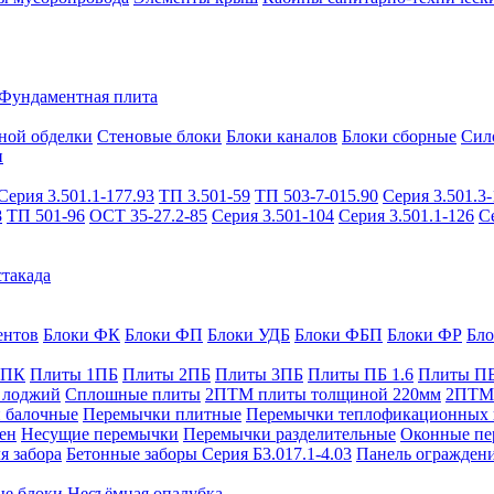
Фундаментная плита
ной обделки
Стеновые блоки
Блоки каналов
Блоки сборные
Сил
и
Серия 3.501.1-177.93
ТП 3.501-59
ТП 503-7-015.90
Серия 3.501.3-
8
ТП 501-96
ОСТ 35-27.2-85
Серия 3.501-104
Серия 3.501.1-126
С
такада
ентов
Блоки ФК
Блоки ФП
Блоки УДБ
Блоки ФБП
Блоки ФР
Бл
1ПК
Плиты 1ПБ
Плиты 2ПБ
Плиты 3ПБ
Плиты ПБ 1.6
Плиты ПБ
 лоджий
Сплошные плиты
2ПТМ плиты толщиной 220мм
2ПТМ 
 балочные
Перемычки плитные
Перемычки теплофикационных 
ен
Несущие перемычки
Перемычки разделительные
Оконные пе
я забора
Бетонные заборы Серия Б3.017.1-4.03
Панель ограждени
ые блоки
Несъёмная опалубка