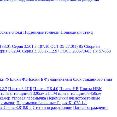
осные блоки
Подземные тоннели
Подводный стенд
183.01
Серия 3.501.3-187.10
ОСТ 35-27.0(1)-85
Сборные
ерия 3.820-6
Серия 3.503.1-112.97
ГОСТ 26067.0-83
ТУ 57-368
оки Ф
Блоки ФБ
Блоки Б
Фундаментный блок стаканного типа
 2.7
Плиты 3.2ПБ
Плиты ПБ 4.0
Плиты НВ
Плиты НВК
плиты толщиной 320мм
2ПТМ плиты толщиной 450мм
камер
Угловая перемычка
Перемычки ячеистобетонные
ремычки
Перемычки балочные Серия Б1.038.1-1
я Серия 3.818.9-2
Стенки ограждающие
Панель ограждения