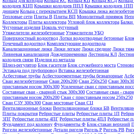
Кольца для колодца
Кольца КС
Кольца КЦ
Кольца КСД
Кольца
колодцев КЦП
Крышки колодцев ППЛ
Крышки колодцев 1ПП
днищем
Кольца с перекрытием КСП
Крышка люка железобето
Тепловые сети
Плиты В
Плиты ВП
Монолитный приямок
Неп
Коллекторы
Плиты коллектора
Угловой блок коллектора
Балки
Чугунные изделия
Цоколь чугунный
Утяжелители железобетонные
Утяжелители УБО
Поверхностный водоотвод
Лотки водоотводные бетонные
Блок
Точечный водоотвод
Комплектующие водоотвода
Канализационные люки
Люки легкие
Люки средние
Люки тяж
Ливневая канализация
Дождеприемники
Лестницы КЛ
Лестни
колодцев связи
Изделия из металла
Шлюз-регулятор
Блок гасителя
Блок служебного моста
Стеново
Эстакада под трубопровод
Вставка железобетонная
Асбестовые трубы
Асбестоцементные трубы безнапорные
Асбе
Сваи железобетонные
Сваи 200х200
Сваи 250х250
Сваи 300х3
приставным носом 300х300
Усиленные сваи с приставным нос
Составные сваи - сварной стык 300х300
Составные сваи - свар
приставным носом 200х200
Сваи с приставным носом 250х250
Сваи С3У 300х300
Сваи мостовые
Сваи СЦ
Вентиляционные блоки
Вентиляционные блоки БВ
Вентиляци
Плиты покрытия
Ребристые плиты
Ребристые плиты 1П
Ребри
3ПГ
Ребристые плиты 4ПГ
Ребристые плиты 4ПЛ
Ребристые 
Фундамент под колонну
Фундаменты Ф
Блок-стакан верхний
П
Ригели железобетонные
Детали ригеля
Ригель Р
Ригель РВ
Риг