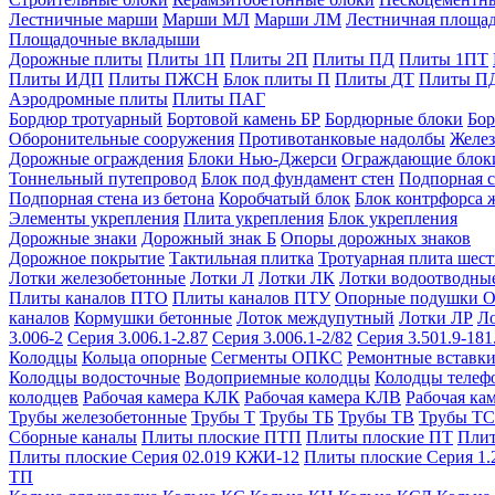
Лестничные марши
Марши МЛ
Марши ЛМ
Лестничная площа
Площадочные вкладыши
Дорожные плиты
Плиты 1П
Плиты 2П
Плиты ПД
Плиты 1ПТ
Плиты ИДП
Плиты ПЖСН
Блок плиты П
Плиты ДТ
Плиты П
Аэродромные плиты
Плиты ПАГ
Бордюр тротуарный
Бортовой камень БР
Бордюрные блоки
Бор
Оборонительные сооружения
Противотанковые надолбы
Желез
Дорожные ограждения
Блоки Нью-Джерси
Ограждающие блок
Тоннельный путепровод
Блок под фундамент стен
Подпорная с
Подпорная стена из бетона
Коробчатый блок
Блок контрфорса 
Элементы укрепления
Плита укрепления
Блок укрепления
Дорожные знаки
Дорожный знак Б
Опоры дорожных знаков
Дорожное покрытие
Тактильная плитка
Тротуарная плита шес
Лотки железобетонные
Лотки Л
Лотки ЛК
Лотки водоотводны
Плиты каналов ПТО
Плиты каналов ПТУ
Опорные подушки 
каналов
Кормушки бетонные
Лоток междупутный
Лотки ЛР
Л
3.006-2
Серия 3.006.1-2.87
Серия 3.006.1-2/82
Серия 3.501.9-181
Колодцы
Кольца опорные
Сегменты ОПКС
Ремонтные вставк
Колодцы водосточные
Водоприемные колодцы
Колодцы теле
колодцев
Рабочая камера КЛК
Рабочая камера КЛВ
Рабочая ка
Трубы железобетонные
Трубы Т
Трубы ТБ
Трубы ТВ
Трубы ТС
Сборные каналы
Плиты плоские ПТП
Плиты плоские ПТ
Плит
Плиты плоские Серия 02.019 КЖИ-12
Плиты плоские Серия 1.
ТП