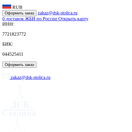
RUB
zakaz@dsk-stolica.ru
Оформить заказ
0
доставок ЖБИ по России
Открыть карту
ИНН:
7721823772
БИК:
044525411
Оформить заказ
zakaz@dsk-stolica.ru