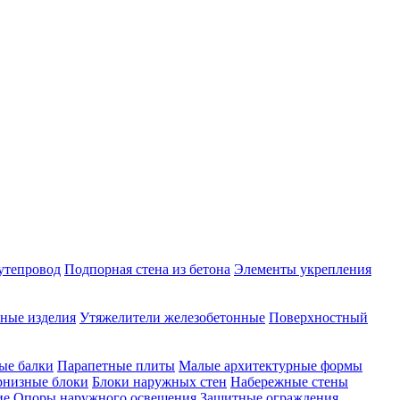
утепровод
Подпорная стена из бетона
Элементы укрепления
ные изделия
Утяжелители железобетонные
Поверхностный
ые балки
Парапетные плиты
Малые архитектурные формы
рнизные блоки
Блоки наружных стен
Набережные стены
ие
Опоры наружного освещения
Защитные ограждения