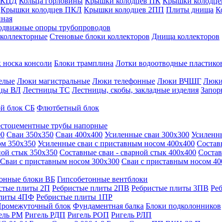
 КЦД
Кольца горловины
Крышки колодцев ПК
Крышки колодце
Крышки колодцев ПКЛ
Крышки колодцев 2ПП
Плиты днища
К
нная
одвижные опоры трубопроводов
 коллекторные
Стеновые блоки коллекторов
Днища коллекторов
 носка консоли
Блоки трамплина
Лотки водоотводные пластико
елые
Люки магистральные
Люки телефонные
Люки ВЧШГ
Люки
цы ВЛ
Лестницы ТС
Лестницы, скобы, закладные изделия
Запор
й блок СБ
Флютбетный блок
стоцементные трубы напорные
00
Сваи 350х350
Сваи 400х400
Усиленные сваи 300х300
Усиленн
ом 350х350
Усиленные сваи с приставным носом 400х400
Состав
ной стык 350х350
Составные сваи - сварной стык 400х400
Состав
Сваи с приставным носом 300х300
Сваи с приставным носом 40
онные блоки ВБ
Гипсобетонные вентблоки
стые плиты 2П
Ребристые плиты 2ПВ
Ребристые плиты 3ПВ
Ре
плиты 4ПФ
Ребристые плиты 1ПР
ромежуточный блок
Фундаментная балка
Блоки подколонников
ель РМ
Ригель РДП
Ригель РОП
Ригель РЛП