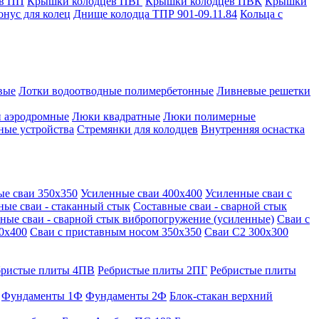
в ПП
Крышки колодцев ПВГ
Крышки колодцев ПВК
Крышки
онус для колец
Днище колодца ТПР 901-09.11.84
Кольца с
вые
Лотки водоотводные полимербетонные
Ливневые решетки
 аэродромные
Люки квадратные
Люки полимерные
ные устройства
Стремянки для колодцев
Внутренняя оснастка
ые сваи 350х350
Усиленные сваи 400х400
Усиленные сваи с
ные сваи - стаканный стык
Составные сваи - сварной стык
ные сваи - сварной стык вибропогружение (усиленные)
Сваи с
0х400
Сваи с приставным носом 350х350
Сваи С2 300х300
бристые плиты 4ПВ
Ребристые плиты 2ПГ
Ребристые плиты
Фундаменты 1Ф
Фундаменты 2Ф
Блок-стакан верхний