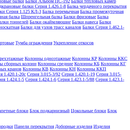
новые балки
Балки Альбом ПС-192
Балки тепловых камер
дкрановые балки Серия 1.426.1-8
Балка чердачного перекрытия
ки Серия 1.125 КЛ-3
Балка перемычная
Балка промежуточная
ная балка
Шпренгельная балка
Балки фризовые
Балка
алки тоннелей
Балки окаймляющие
Балки навеса
Балки
носкатная
Балки для узлов трасс каналов
Балки Серия 1.462.1-
ортовые
Тумба ограждения
Укрепление откосов
рехэтажные
Колонны одноэтажные
Колонны КР
Колонны ККС
ы сборных колонн
Колонны средние
Колонны КБ
Колонны КГ
вых кранов
Колонны КВ
Колонны КН
Колонны ККП
я 1.420.1-20с
Серия 3.015-3/92
Серия 1.420.1-19
Серия 3.015-
ия 1.424.1-5
Серия 1.424.1-6
Серия 1.423.1-5/88
Серия 1.423.1-
апетные блоки
Блок подкарнизный
Цокольные блоки
Блок
ородки
Панели перекрытия
Доборные изделия
Изделия