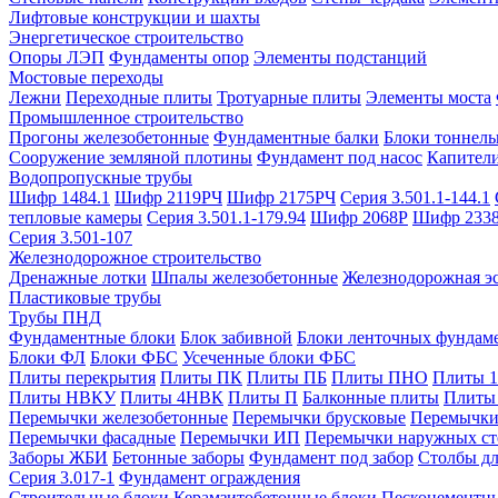
Лифтовые конструкции и шахты
Энергетическое строительство
Опоры ЛЭП
Фундаменты опор
Элементы подстанций
Мостовые переходы
Лежни
Переходные плиты
Тротуарные плиты
Элементы моста
Промышленное строительство
Прогоны железобетонные
Фундаментные балки
Блоки тоннель
Сооружение земляной плотины
Фундамент под насос
Капител
Водопропускные трубы
Шифр 1484.1
Шифр 2119РЧ
Шифр 2175РЧ
Серия 3.501.1-144.1
тепловые камеры
Серия 3.501.1-179.94
Шифр 2068Р
Шифр 233
Серия 3.501-107
Железнодорожное строительство
Дренажные лотки
Шпалы железобетонные
Железнодорожная эс
Пластиковые трубы
Трубы ПНД
Фундаментные блоки
Блок забивной
Блоки ленточных фундам
Блоки ФЛ
Блоки ФБС
Усеченные блоки ФБС
Плиты перекрытия
Плиты ПК
Плиты ПБ
Плиты ПНО
Плиты 
Плиты НВКУ
Плиты 4НВК
Плиты П
Балконные плиты
Плиты
Перемычки железобетонные
Перемычки брусковые
Перемычки
Перемычки фасадные
Перемычки ИП
Перемычки наружных ст
Заборы ЖБИ
Бетонные заборы
Фундамент под забор
Столбы дл
Серия 3.017-1
Фундамент ограждения
Строительные блоки
Керамзитобетонные блоки
Пескоцементн