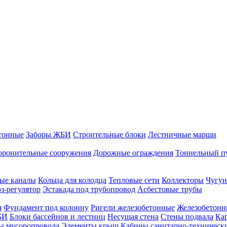
тонные
Заборы ЖБИ
Строительные блоки
Лестничные марши
оронительные сооружения
Дорожные ограждения
Тоннельный п
ые каналы
Кольца для колодца
Тепловые сети
Коллекторы
Чугун
-регулятор
Эстакада под трубопровод
Асбестовые трубы
я
Фундамент под колонну
Ригели железобетонные
Железобетонн
БИ
Блоки бассейнов и лестниц
Несущая стена
Стены подвала
Ка
ы мусоропровода
Элементы крыш
Кабины санитарно-техническ