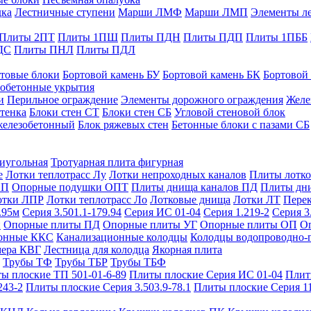
дка
Лестничные ступени
Марши ЛМФ
Марши ЛМП
Элементы л
Плиты 2ПТ
Плиты 1ПШ
Плиты ПДН
Плиты ПДП
Плиты 1ПББ
ДС
Плиты ПНЛ
Плиты ПДЛ
товые блоки
Бортовой камень БУ
Бортовой камень БК
Бортовой
обетонные укрытия
и
Перильное ограждение
Элементы дорожного ограждения
Желе
тенка
Блоки стен СТ
Блоки стен СБ
Угловой стеновой блок
железобетонный
Блок ряжевых стен
Бетонные блоки с пазами СБ
тиугольная
Тротуарная плита фигурная
е
Лотки теплотрасс Лу
Лотки непроходных каналов
Плиты лотко
ОП
Опорные подушки ОПТ
Плиты днища каналов ПД
Плиты дн
отки ЛПР
Лотки теплотрасс Ло
Лотковые днища
Лотки ЛТ
Перек
.95м
Серия 3.501.1-179.94
Серия ИС 01-04
Серия 1.219-2
Серия 3
и
Опорные плиты ПД
Опорные плиты УГ
Опорные плиты ОП
О
фонные ККС
Канализационные колодцы
Колодцы водопроводно-
мера КВГ
Лестница для колодца
Якорная плита
Трубы ТФ
Трубы ТБР
Трубы ТБФ
ы плоские ТП 501-01-6-89
Плиты плоские Серия ИС 01-04
Плит
243-2
Плиты плоские Серия 3.503.9-78.1
Плиты плоские Серия 1