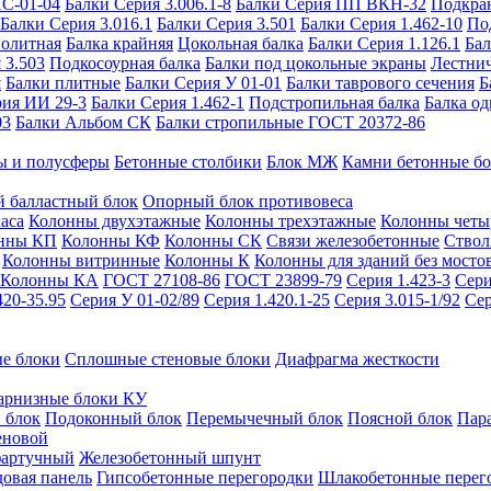
ИС-01-04
Балки Серия 3.006.1-8
Балки Серия ПП ВКН-32
Подкра
Балки Серия 3.016.1
Балки Серия 3.501
Балки Серия 1.462-10
По
нолитная
Балка крайняя
Цокольная балка
Балки Серия 1.126.1
Бал
 3.503
Подкосоурная балка
Балки под цокольные экраны
Лестнич
я
Балки плитные
Балки Серия У 01-01
Балки таврового сечения
Б
рия ИИ 29-3
Балки Серия 1.462-1
Подстропильная балка
Балка од
03
Балки Альбом СК
Балки стропильные ГОСТ 20372-86
ы и полусферы
Бетонные столбики
Блок МЖ
Камни бетонные б
 балластный блок
Опорный блок противовеса
аса
Колонны двухэтажные
Колонны трехэтажные
Колонны четы
нны КП
Колонны КФ
Колонны СК
Связи железобетонные
Ствол
Колонны витринные
Колонны К
Колонны для зданий без мосто
Колонны КА
ГОСТ 27108-86
ГОСТ 23899-79
Серия 1.423-3
Сери
420-35.95
Серия У 01-02/89
Серия 1.420.1-25
Серия 3.015-1/92
Сер
е блоки
Сплошные стеновые блоки
Диафрагма жесткости
арнизные блоки КУ
 блок
Подоконный блок
Перемычечный блок
Поясной блок
Пар
еновой
фартучный
Железобетонный шпунт
довая панель
Гипсобетонные перегородки
Шлакобетонные перег