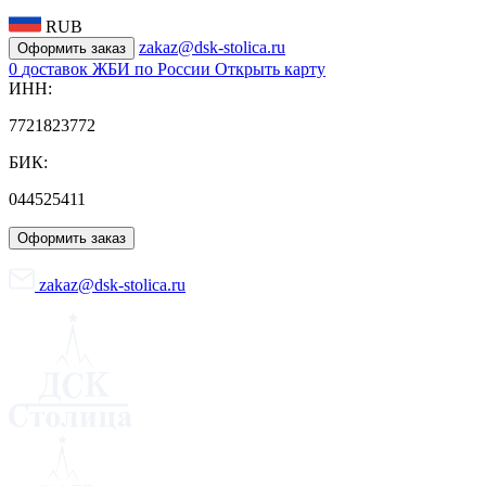
RUB
zakaz@dsk-stolica.ru
Оформить заказ
0
доставок ЖБИ по России
Открыть карту
ИНН:
7721823772
БИК:
044525411
Оформить заказ
zakaz@dsk-stolica.ru