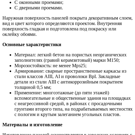
С оконными проемами;
С дверными проемами.
Наружная поверхность панелей покрыта декоративным слоем,
вид и цвет которого определяются проектом. Внутренняя
поверхность гладкая и подготовлена под покраску или
оклейку обоями.
Основные характеристики
Материал: легкий бетон на пористых неорганических
заполнителях (гравий керамзитовый) марки М150;
Морозостойкость: не менее Мрз25;
Армирование: сварные пространственные каркасы из
стали классов АIII, АI и проволоки ВрI. Закладные
детали из стали АIII с антикоррозийным покрытием
толщиной 0,5 мм;
Применение: многоэтажные (до пяти этажей)
вспомогательные и общественные здания на площадках
с неагрессивной средой, в районах с просадочными
грунтами второго типа, на подрабатываемых местностях
с пологим и крутым залеганием угольных пластов.
Материалы и изготовление
Изготовление панелей осуществляется в заводских условиях с