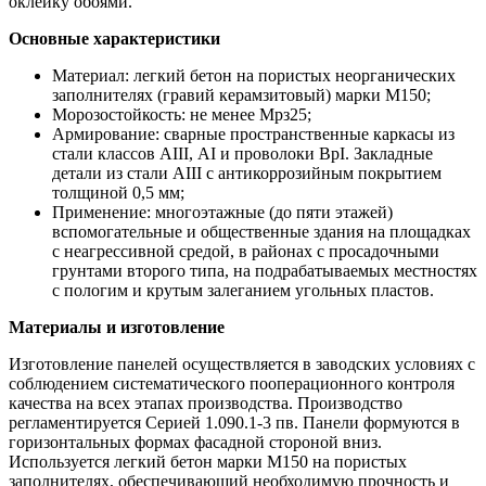
оклейку обоями.
Основные характеристики
Материал: легкий бетон на пористых неорганических
заполнителях (гравий керамзитовый) марки М150;
Морозостойкость: не менее Мрз25;
Армирование: сварные пространственные каркасы из
стали классов АIII, АI и проволоки ВрI. Закладные
детали из стали АIII с антикоррозийным покрытием
толщиной 0,5 мм;
Применение: многоэтажные (до пяти этажей)
вспомогательные и общественные здания на площадках
с неагрессивной средой, в районах с просадочными
грунтами второго типа, на подрабатываемых местностях
с пологим и крутым залеганием угольных пластов.
Материалы и изготовление
Изготовление панелей осуществляется в заводских условиях с
соблюдением систематического пооперационного контроля
качества на всех этапах производства. Производство
регламентируется Серией 1.090.1-3 пв. Панели формуются в
горизонтальных формах фасадной стороной вниз.
Используется легкий бетон марки М150 на пористых
заполнителях, обеспечивающий необходимую прочность и