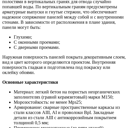
полостями в вертикальных гранях для отвода случайно
попавшей воды. По вертикальным граням предусмотрены
арматурные выпуски и гнутые стержни, что обеспечивает
надежное сопряжение панелей между собой и с внутренними
стенами. В зависимости от расположения в плане здания,
панели могут быть:
Глухими;
С оконными проемами;
С дверными проемами.
Наружная поверхность панелей покрыта декоративным слоем,
вид и цвет которого определяются проектом. Внутренняя
поверхность гладкая и подготовлена под покраску или
оклейку обоями.
Основные характеристики
Материал: легкий бетон на пористых неорганических
заполнителях (гравий керамзитовый) марки М150;
Морозостойкость: не менее Мрз25;
Армирование: сварные пространственные каркасы из
стали классов АIII, АI и проволоки ВрI. Закладные
детали из стали АIII с антикоррозийным покрытием
толщиной 0,5 мм;
Применение: многоэтажные (до пяти этажей)