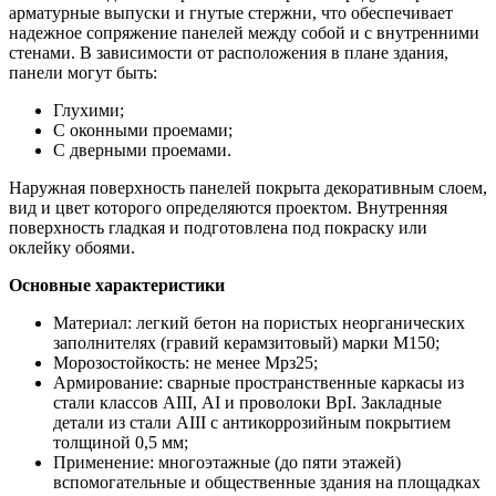
арматурные выпуски и гнутые стержни, что обеспечивает
надежное сопряжение панелей между собой и с внутренними
стенами. В зависимости от расположения в плане здания,
панели могут быть:
Глухими;
С оконными проемами;
С дверными проемами.
Наружная поверхность панелей покрыта декоративным слоем,
вид и цвет которого определяются проектом. Внутренняя
поверхность гладкая и подготовлена под покраску или
оклейку обоями.
Основные характеристики
Материал: легкий бетон на пористых неорганических
заполнителях (гравий керамзитовый) марки М150;
Морозостойкость: не менее Мрз25;
Армирование: сварные пространственные каркасы из
стали классов АIII, АI и проволоки ВрI. Закладные
детали из стали АIII с антикоррозийным покрытием
толщиной 0,5 мм;
Применение: многоэтажные (до пяти этажей)
вспомогательные и общественные здания на площадках