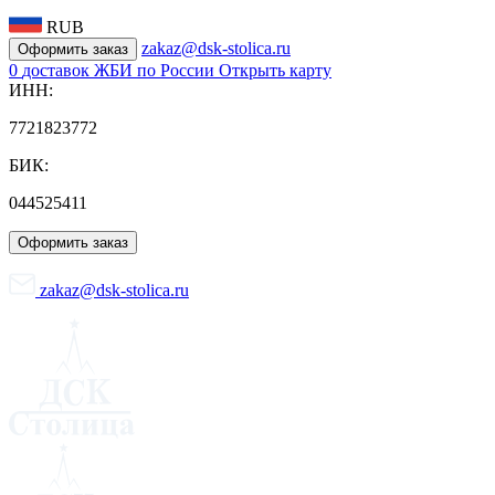
RUB
zakaz@dsk-stolica.ru
Оформить заказ
0
доставок ЖБИ по России
Открыть карту
ИНН:
7721823772
БИК:
044525411
Оформить заказ
zakaz@dsk-stolica.ru