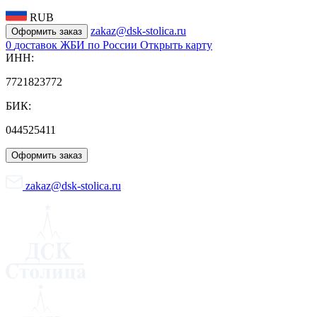
RUB
zakaz@dsk-stolica.ru
Оформить заказ
0
доставок ЖБИ по России
Открыть карту
ИНН:
7721823772
БИК:
044525411
Оформить заказ
zakaz@dsk-stolica.ru