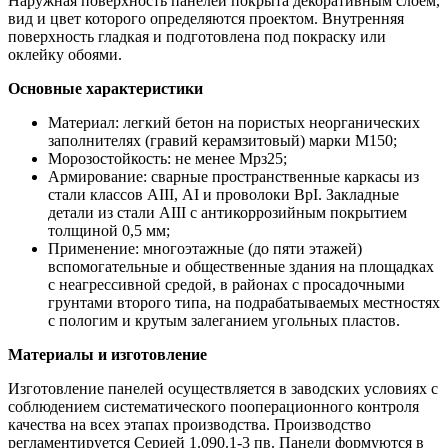
Наружная поверхность панелей покрыта декоративным слоем,
вид и цвет которого определяются проектом. Внутренняя
поверхность гладкая и подготовлена под покраску или
оклейку обоями.
Основные характеристики
Материал: легкий бетон на пористых неорганических
заполнителях (гравий керамзитовый) марки М150;
Морозостойкость: не менее Мрз25;
Армирование: сварные пространственные каркасы из
стали классов АIII, АI и проволоки ВрI. Закладные
детали из стали АIII с антикоррозийным покрытием
толщиной 0,5 мм;
Применение: многоэтажные (до пяти этажей)
вспомогательные и общественные здания на площадках
с неагрессивной средой, в районах с просадочными
грунтами второго типа, на подрабатываемых местностях
с пологим и крутым залеганием угольных пластов.
Материалы и изготовление
Изготовление панелей осуществляется в заводских условиях с
соблюдением систематического пооперационного контроля
качества на всех этапах производства. Производство
регламентируется Серией 1.090.1-3 пв. Панели формуются в