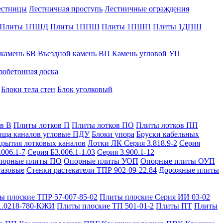
естницы
Лестничная проступь
Лестничные ограждения
Плиты 1ПШД
Плиты 1ППШ
Плиты 1ПШП
Плиты 1ДПШ
 камень БВ
Въездной камень ВП
Камень угловой УП
зобетонная доска
Блоки тела стен
Блок уголковый
в В
Плиты лотков П
Плиты лотков ПО
Плиты лотков ПП
ища каналов угловые ПДУ
Блоки упора
Бруски кабельных
рытия лотковых каналов
Лотки ЛК Серия 3.818.9-2
Серия
.006.1-7
Серия Б3.006.1-1.03
Серия 3.900.1-12
порные плиты ПО
Опорные плиты УОП
Опорные плиты ОУП
газовые
Стенки растекатели ТПР 902-09-22.84
Дорожные плиты
ы плоские ТПР 57-007-85-02
Плиты плоские Серия ИИ 03-02
1.0218-780-КЖИ
Плиты плоские ТП 501-01-2
Плиты ПТ
Плиты