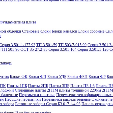
Фундаментная плита
ной обделки
Стеновые блоки
Блоки каналов
Блоки сборные
Сил
и
Серия 3.501.1-177.93
ТП 3.501-59
ТП 503-7-015.90
Серия 3.501.3-
8
ТП 501-96
ОСТ 35-27.2-85
Серия 3.501-104
Серия 3.501.1-126
С
такада
ентов
Блоки ФК
Блоки ФП
Блоки УДБ
Блоки ФБП
Блоки ФР
Бл
1ПК
Плиты 1ПБ
Плиты 2ПБ
Плиты 3ПБ
Плиты ПБ 1.6
Плиты ПБ
 лоджий
Сплошные плиты
2ПТМ плиты толщиной 220мм
2ПТМ 
 балочные
Перемычки плитные
Перемычки теплофикационных 
ен
Несущие перемычки
Перемычки разделительные
Оконные пе
я забора
Бетонные заборы Серия Б3.017.1-4.03
Панель ограждени
ые блоки
Несъёмная опалубка