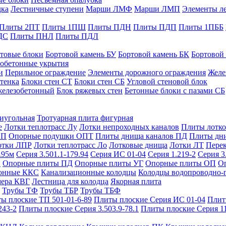
дка
Лестничные ступени
Марши ЛМФ
Марши ЛМП
Элементы л
Плиты 2ПТ
Плиты 1ПШ
Плиты ПДН
Плиты ПДП
Плиты 1ПББ
ДС
Плиты ПНЛ
Плиты ПДЛ
товые блоки
Бортовой камень БУ
Бортовой камень БК
Бортовой
обетонные укрытия
и
Перильное ограждение
Элементы дорожного ограждения
Желе
тенка
Блоки стен СТ
Блоки стен СБ
Угловой стеновой блок
железобетонный
Блок ряжевых стен
Бетонные блоки с пазами СБ
тиугольная
Тротуарная плита фигурная
е
Лотки теплотрасс Лу
Лотки непроходных каналов
Плиты лотко
ОП
Опорные подушки ОПТ
Плиты днища каналов ПД
Плиты дн
отки ЛПР
Лотки теплотрасс Ло
Лотковые днища
Лотки ЛТ
Перек
.95м
Серия 3.501.1-179.94
Серия ИС 01-04
Серия 1.219-2
Серия 3
и
Опорные плиты ПД
Опорные плиты УГ
Опорные плиты ОП
О
фонные ККС
Канализационные колодцы
Колодцы водопроводно-
мера КВГ
Лестница для колодца
Якорная плита
Трубы ТФ
Трубы ТБР
Трубы ТБФ
ы плоские ТП 501-01-6-89
Плиты плоские Серия ИС 01-04
Плит
243-2
Плиты плоские Серия 3.503.9-78.1
Плиты плоские Серия 1