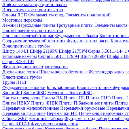
Лифтовые конструкции и шахты
Энергетическое строительство
Опоры ЛЭП
Фундаменты опор
Элементы подстанций
Мостовые переходы
Лежни
Переходные плиты
Тротуарные плиты
Элементы моста
Промышленное строительство
Прогоны железобетонные
Фундаментные балки
Блоки тоннель
Сооружение земляной плотины
Фундамент под насос
Капител
Водопропускные трубы
Шифр 1484.1
Шифр 2119РЧ
Шифр 2175РЧ
Серия 3.501.1-144.1
тепловые камеры
Серия 3.501.1-179.94
Шифр 2068Р
Шифр 233
Серия 3.501-107
Железнодорожное строительство
Дренажные лотки
Шпалы железобетонные
Железнодорожная эс
Пластиковые трубы
Трубы ПНД
Фундаментные блоки
Блок забивной
Блоки ленточных фундам
Блоки ФЛ
Блоки ФБС
Усеченные блоки ФБС
Плиты перекрытия
Плиты ПК
Плиты ПБ
Плиты ПНО
Плиты 
Плиты НВКУ
Плиты 4НВК
Плиты П
Балконные плиты
Плиты
Перемычки железобетонные
Перемычки брусковые
Перемычки
Перемычки фасадные
Перемычки ИП
Перемычки наружных ст
Заборы ЖБИ
Бетонные заборы
Фундамент под забор
Столбы дл
Серия 3.017-1
Фундамент ограждения
Строительные блоки
Керамзитобетонные блоки
Пескоцементн