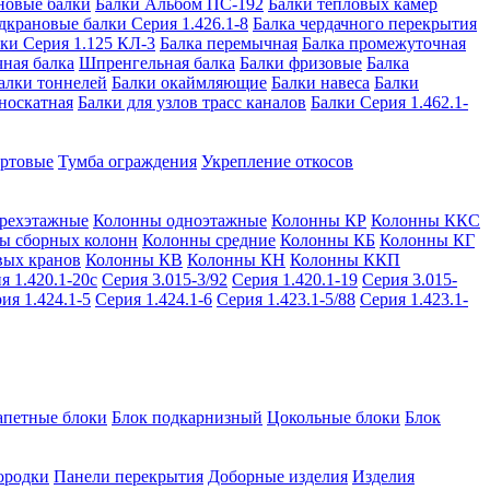
новые балки
Балки Альбом ПС-192
Балки тепловых камер
дкрановые балки Серия 1.426.1-8
Балка чердачного перекрытия
ки Серия 1.125 КЛ-3
Балка перемычная
Балка промежуточная
ная балка
Шпренгельная балка
Балки фризовые
Балка
алки тоннелей
Балки окаймляющие
Балки навеса
Балки
носкатная
Балки для узлов трасс каналов
Балки Серия 1.462.1-
ортовые
Тумба ограждения
Укрепление откосов
рехэтажные
Колонны одноэтажные
Колонны КР
Колонны ККС
ы сборных колонн
Колонны средние
Колонны КБ
Колонны КГ
вых кранов
Колонны КВ
Колонны КН
Колонны ККП
я 1.420.1-20с
Серия 3.015-3/92
Серия 1.420.1-19
Серия 3.015-
ия 1.424.1-5
Серия 1.424.1-6
Серия 1.423.1-5/88
Серия 1.423.1-
апетные блоки
Блок подкарнизный
Цокольные блоки
Блок
ородки
Панели перекрытия
Доборные изделия
Изделия