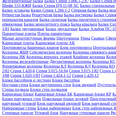
Железобетонные балки
Балки Серия 3.006.1-2.87
Балки Серия 
Шифр 333-КЖИ
Балки Серия ЦЧ-11-08 АС
Балки стропильные
Балки эстакады
Балки Серия 1.266.1-2
Сборная балка
Балка мо
Ребристая балка
Решетчатая балка
Балка ростверка
Балки Серия
перекрытия каналов
Балка силосная
Балка пролетного строени
обвязочные
Балки монолитного пояса
Балка крыльца
Балки Се
1/81
Балки двутавровые
Балки двускатные
Балки Альбом ПС-1
Парапетные плиты
Плиты парапетные
Малые архитектурные формы
Цветочницы
Урны
Скамьи
Сфер
Карнизные плиты
Карнизные плиты АК
Противовесы башенных кранов
Блок противовеса
Центральный
Колонны ЖБИ
Сейсмические колонны
Колонны связевого карк
Колонны ИК
Колонны верхних этажей
Крайние колонны
Коло
Колонны железобетонные
Двухветвевые колонны
Колонны КС
Фахверковые колонны
Колонны КЛ
Колонны КД
Колонны КО
2/82
Серия 1.420-6
Серия 3.015-16.94
Серия 3.015-1/82
Серия 1.
3/88
Серия 1.020-1/83
Серия 1.424.1-12
Серия 1.420-12
Блоки бассейнов и лестниц
Блоки бассейна
Несущая стена
Блоки внутренних стен
Блок рядовой
Пустотелы
Стены подвала
Блоки стен подвалов
Карнизные блоки
Карнизные блоки БК
Карнизные блоки КР
К
Блоки наружных стен
Цокольные блоки лоджий
Простеночный
наружный угловой
Блок наружный рядовой
Блок наружный ст
Набережные стены
Блоки набережных
Блок стен набережных 
Стеновые панели
Угловой блок
Наружные стеновые панели
Ря