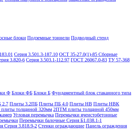
осные блоки
Подземные тоннели
Подводный стенд
183.01
Серия 3.501.3-187.10
ОСТ 35-27.0(1)-85
Сборные
ерия 3.820-6
Серия 3.503.1-112.97
ГОСТ 26067.0-83
ТУ 57-368
оки Ф
Блоки ФБ
Блоки Б
Фундаментный блок стаканного типа
 2.7
Плиты 3.2ПБ
Плиты ПБ 4.0
Плиты НВ
Плиты НВК
плиты толщиной 320мм
2ПТМ плиты толщиной 450мм
камер
Угловая перемычка
Перемычки ячеистобетонные
ремычки
Перемычки балочные Серия Б1.038.1-1
я Серия 3.818.9-2
Стенки ограждающие
Панель ограждения