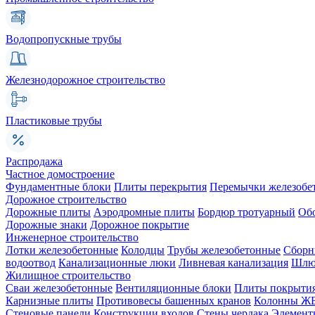
Водопропускные трубы
Железнодорожное строительство
Пластиковые трубы
Распродажа
Частное домостроение
Фундаментные блоки
Плиты перекрытия
Перемычки железобе
Дорожное строительство
Дорожные плиты
Аэродромные плиты
Бордюр тротуарный
Об
Дорожные знаки
Дорожное покрытие
Инженерное строительство
Лотки железобетонные
Колодцы
Трубы железобетонные
Сборн
водоотвод
Канализационные люки
Ливневая канализация
Шлюз
Жилищное строительство
Сваи железобетонные
Вентиляционные блоки
Плиты покрыти
Карнизные плиты
Противовесы башенных кранов
Колонны Ж
Стеновые панели
Конструкции входов
Стены чердака
Элемент