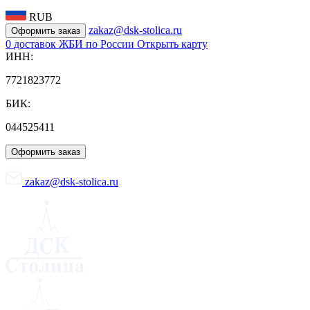
RUB
zakaz@dsk-stolica.ru
Оформить заказ
0
доставок ЖБИ по России
Открыть карту
ИНН:
7721823772
БИК:
044525411
Оформить заказ
zakaz@dsk-stolica.ru