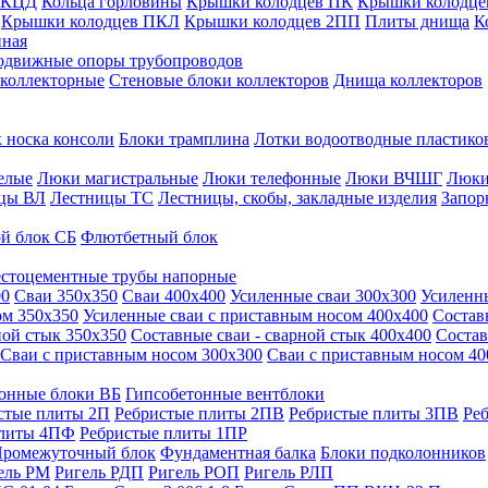
 КЦД
Кольца горловины
Крышки колодцев ПК
Крышки колодце
Крышки колодцев ПКЛ
Крышки колодцев 2ПП
Плиты днища
К
нная
одвижные опоры трубопроводов
 коллекторные
Стеновые блоки коллекторов
Днища коллекторов
 носка консоли
Блоки трамплина
Лотки водоотводные пластико
елые
Люки магистральные
Люки телефонные
Люки ВЧШГ
Люки
цы ВЛ
Лестницы ТС
Лестницы, скобы, закладные изделия
Запор
й блок СБ
Флютбетный блок
стоцементные трубы напорные
00
Сваи 350х350
Сваи 400х400
Усиленные сваи 300х300
Усиленн
ом 350х350
Усиленные сваи с приставным носом 400х400
Состав
ной стык 350х350
Составные сваи - сварной стык 400х400
Состав
Сваи с приставным носом 300х300
Сваи с приставным носом 40
онные блоки ВБ
Гипсобетонные вентблоки
стые плиты 2П
Ребристые плиты 2ПВ
Ребристые плиты 3ПВ
Ре
плиты 4ПФ
Ребристые плиты 1ПР
ромежуточный блок
Фундаментная балка
Блоки подколонников
ель РМ
Ригель РДП
Ригель РОП
Ригель РЛП