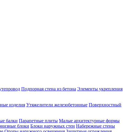
утепровод
Подпорная стена из бетона
Элементы укрепления
ные изделия
Утяжелители железобетонные
Поверхностный
ые балки
Парапетные плиты
Малые архитектурные формы
рнизные блоки
Блоки наружных стен
Набережные стены
ие
Опоры наружного освещения
Защитные ограждения