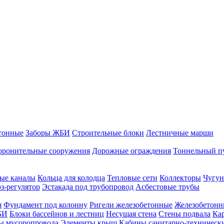
тонные
Заборы ЖБИ
Строительные блоки
Лестничные марши
оронительные сооружения
Дорожные ограждения
Тоннельный п
ые каналы
Кольца для колодца
Тепловые сети
Коллекторы
Чугун
-регулятор
Эстакада под трубопровод
Асбестовые трубы
я
Фундамент под колонну
Ригели железобетонные
Железобетонн
БИ
Блоки бассейнов и лестниц
Несущая стена
Стены подвала
Ка
ы мусоропровода
Элементы крыш
Кабины санитарно-техническ