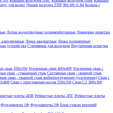
в ПП
Крышки колодцев ПВГ
Крышки колодцев ПВК
Крышки
онус для колец
Днище колодца ТПР 901-09.11.84
Кольца с
вые
Лотки водоотводные полимербетонные
Ливневые решетки
 аэродромные
Люки квадратные
Люки полимерные
ные устройства
Стремянки для колодцев
Внутренняя оснастка
ые сваи 350х350
Усиленные сваи 400х400
Усиленные сваи с
ные сваи - стаканный стык
Составные сваи - сварной стык
ные сваи - сварной стык вибропогружение (усиленные)
Сваи с
0х400
Сваи с приставным носом 350х350
Сваи С2 300х300
бристые плиты 4ПВ
Ребристые плиты 2ПГ
Ребристые плиты
Фундаменты 1Ф
Фундаменты 2Ф
Блок-стакан верхний