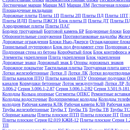
Лестничные марши
Марши МЛ
Марши ЛМ
Лестничная площа
Площадочные вкладыши
Дорожные плиты
Плиты 1П
Плиты 2П
Плиты ПД
Плиты 1ПТ
Плиты ИДП
Плиты ПЖСН
Блок плиты П
Плиты ДТ
Плиты П
Аэродромные плиты
Плиты ПАГ
Бордюр тротуарный
Бортовой камень БР
Бордюрные блоки
Бор
Оборонительные сооружения
Противотанковые надолбы
Желез
Дорожные ограждения
Блоки Нью-Джерси
Ограждающие блок
Тоннельный путепровод
Блок под фундамент стен
Подпорная с
Подпорная стена из бетона
Коробчатый блок
Блок контрфорса 
Элементы укрепления
Плита укрепления
Блок укрепления
Дорожные знаки
Дорожный знак Б
Опоры дорожных знаков
Дорожное покрытие
Тактильная плитка
Тротуарная плита шес
Лотки железобетонные
Лотки Л
Лотки ЛК
Лотки водоотводны
Плиты каналов ПТО
Плиты каналов ПТУ
Опорные подушки 
каналов
Кормушки бетонные
Лоток междупутный
Лотки ЛР
Л
3.006-2
Серия 3.006.1-2.87
Серия 3.006.1-2/82
Серия 3.501.9-181
Колодцы
Кольца опорные
Сегменты ОПКС
Ремонтные вставк
Колодцы водосточные
Водоприемные колодцы
Колодцы теле
колодцев
Рабочая камера КЛК
Рабочая камера КЛВ
Рабочая ка
Трубы железобетонные
Трубы Т
Трубы ТБ
Трубы ТВ
Трубы ТС
Сборные каналы
Плиты плоские ПТП
Плиты плоские ПТ
Плит
Плиты плоские Серия 02.019 КЖИ-12
Плиты плоские Серия 1.
ТП