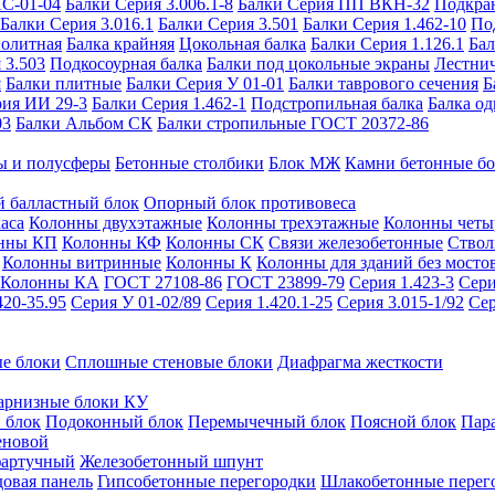
ИС-01-04
Балки Серия 3.006.1-8
Балки Серия ПП ВКН-32
Подкра
Балки Серия 3.016.1
Балки Серия 3.501
Балки Серия 1.462-10
По
нолитная
Балка крайняя
Цокольная балка
Балки Серия 1.126.1
Бал
 3.503
Подкосоурная балка
Балки под цокольные экраны
Лестнич
я
Балки плитные
Балки Серия У 01-01
Балки таврового сечения
Б
рия ИИ 29-3
Балки Серия 1.462-1
Подстропильная балка
Балка од
03
Балки Альбом СК
Балки стропильные ГОСТ 20372-86
ы и полусферы
Бетонные столбики
Блок МЖ
Камни бетонные б
 балластный блок
Опорный блок противовеса
аса
Колонны двухэтажные
Колонны трехэтажные
Колонны четы
нны КП
Колонны КФ
Колонны СК
Связи железобетонные
Ствол
Колонны витринные
Колонны К
Колонны для зданий без мосто
Колонны КА
ГОСТ 27108-86
ГОСТ 23899-79
Серия 1.423-3
Сери
420-35.95
Серия У 01-02/89
Серия 1.420.1-25
Серия 3.015-1/92
Сер
е блоки
Сплошные стеновые блоки
Диафрагма жесткости
арнизные блоки КУ
 блок
Подоконный блок
Перемычечный блок
Поясной блок
Пар
еновой
фартучный
Железобетонный шпунт
довая панель
Гипсобетонные перегородки
Шлакобетонные перег