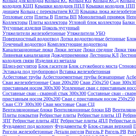
Кольца для колодца
Кольца КС
Кольца КЦ
Кольца КСД
Кольца
колодцев КЦП
Крышки колодцев ППЛ
Крышки колодцев 1ПП
днищем
Кольца с перекрытием КСП
Крышка люка железобето
Тепловые сети
Плиты В
Плиты ВП
Монолитный приямок
Неп
Коллекторы
Плиты коллектора
Угловой блок коллектора
Балки
Чугунные изделия
Цоколь чугунный
Утяжелители железобетонные
Утяжелители УБО
Поверхностный водоотвод
Лотки водоотводные бетонные
Блок
Точечный водоотвод
Комплектующие водоотвода
Канализационные люки
Люки легкие
Люки средние
Люки тяж
Ливневая канализация
Дождеприемники
Лестницы КЛ
Лестни
колодцев связи
Изделия из металла
Шлюз-регулятор
Блок гасителя
Блок служебного моста
Стеново
Эстакада под трубопровод
Вставка железобетонная
Асбестовые трубы
Асбестоцементные трубы безнапорные
Асбе
Сваи железобетонные
Сваи 200х200
Сваи 250х250
Сваи 300х3
приставным носом 300х300
Усиленные сваи с приставным нос
Составные сваи - сварной стык 300х300
Составные сваи - свар
приставным носом 200х200
Сваи с приставным носом 250х250
Сваи С3У 300х300
Сваи мостовые
Сваи СЦ
Вентиляционные блоки
Вентиляционные блоки БВ
Вентиляци
Плиты покрытия
Ребристые плиты
Ребристые плиты 1П
Ребри
3ПГ
Ребристые плиты 4ПГ
Ребристые плиты 4ПЛ
Ребристые 
Фундамент под колонну
Фундаменты Ф
Блок-стакан верхний
П
Ригели железобетонные
Детали ригеля
Ригель Р
Ригель РВ
Риг