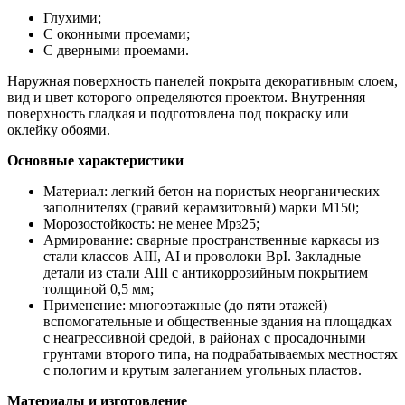
Глухими;
С оконными проемами;
С дверными проемами.
Наружная поверхность панелей покрыта декоративным слоем,
вид и цвет которого определяются проектом. Внутренняя
поверхность гладкая и подготовлена под покраску или
оклейку обоями.
Основные характеристики
Материал: легкий бетон на пористых неорганических
заполнителях (гравий керамзитовый) марки М150;
Морозостойкость: не менее Мрз25;
Армирование: сварные пространственные каркасы из
стали классов АIII, АI и проволоки ВрI. Закладные
детали из стали АIII с антикоррозийным покрытием
толщиной 0,5 мм;
Применение: многоэтажные (до пяти этажей)
вспомогательные и общественные здания на площадках
с неагрессивной средой, в районах с просадочными
грунтами второго типа, на подрабатываемых местностях
с пологим и крутым залеганием угольных пластов.
Материалы и изготовление