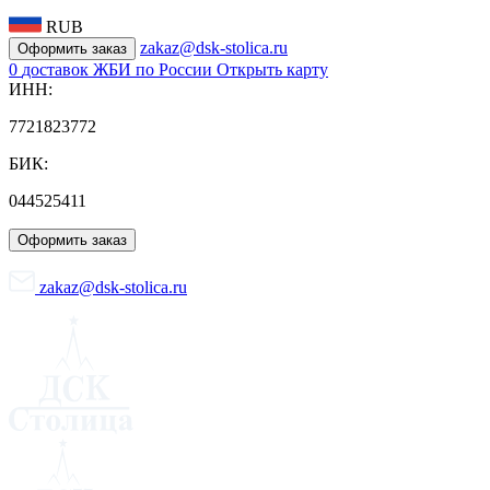
RUB
zakaz@dsk-stolica.ru
Оформить заказ
0
доставок ЖБИ по России
Открыть карту
ИНН:
7721823772
БИК:
044525411
Оформить заказ
zakaz@dsk-stolica.ru