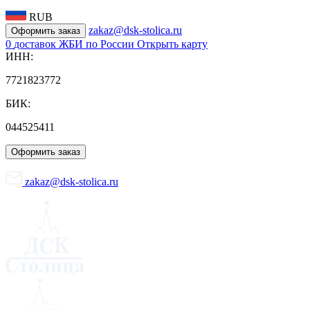
RUB
zakaz@dsk-stolica.ru
Оформить заказ
0
доставок ЖБИ по России
Открыть карту
ИНН:
7721823772
БИК:
044525411
Оформить заказ
zakaz@dsk-stolica.ru