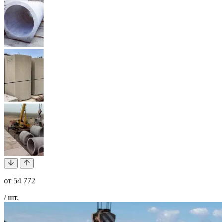
от
54 772
/ шт.