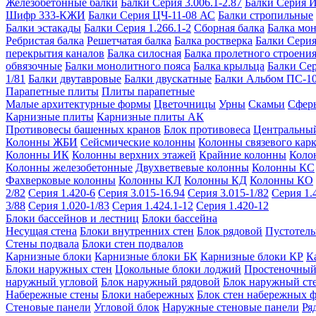
Железобетонные балки
Балки Серия 3.006.1-2.87
Балки Серия 
Шифр 333-КЖИ
Балки Серия ЦЧ-11-08 АС
Балки стропильные
Балки эстакады
Балки Серия 1.266.1-2
Сборная балка
Балка мо
Ребристая балка
Решетчатая балка
Балка ростверка
Балки Серия
перекрытия каналов
Балка силосная
Балка пролетного строени
обвязочные
Балки монолитного пояса
Балка крыльца
Балки Се
1/81
Балки двутавровые
Балки двускатные
Балки Альбом ПС-1
Парапетные плиты
Плиты парапетные
Малые архитектурные формы
Цветочницы
Урны
Скамьи
Сфер
Карнизные плиты
Карнизные плиты АК
Противовесы башенных кранов
Блок противовеса
Центральный
Колонны ЖБИ
Сейсмические колонны
Колонны связевого карк
Колонны ИК
Колонны верхних этажей
Крайние колонны
Коло
Колонны железобетонные
Двухветвевые колонны
Колонны КС
Фахверковые колонны
Колонны КЛ
Колонны КД
Колонны КО
2/82
Серия 1.420-6
Серия 3.015-16.94
Серия 3.015-1/82
Серия 1.
3/88
Серия 1.020-1/83
Серия 1.424.1-12
Серия 1.420-12
Блоки бассейнов и лестниц
Блоки бассейна
Несущая стена
Блоки внутренних стен
Блок рядовой
Пустотелы
Стены подвала
Блоки стен подвалов
Карнизные блоки
Карнизные блоки БК
Карнизные блоки КР
К
Блоки наружных стен
Цокольные блоки лоджий
Простеночный
наружный угловой
Блок наружный рядовой
Блок наружный ст
Набережные стены
Блоки набережных
Блок стен набережных 
Стеновые панели
Угловой блок
Наружные стеновые панели
Ря