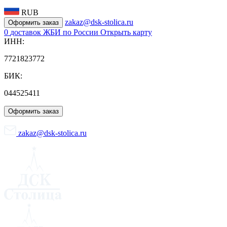
RUB
zakaz@dsk-stolica.ru
Оформить заказ
0
доставок ЖБИ по России
Открыть карту
ИНН:
7721823772
БИК:
044525411
Оформить заказ
zakaz@dsk-stolica.ru