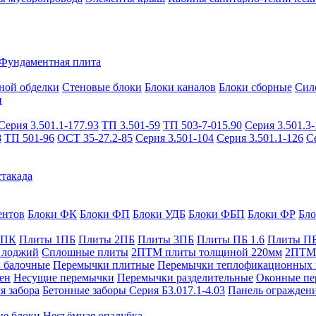
Фундаментная плита
ной обделки
Стеновые блоки
Блоки каналов
Блоки сборные
Сил
и
Серия 3.501.1-177.93
ТП 3.501-59
ТП 503-7-015.90
Серия 3.501.3-
8
ТП 501-96
ОСТ 35-27.2-85
Серия 3.501-104
Серия 3.501.1-126
С
такада
ентов
Блоки ФК
Блоки ФП
Блоки УДБ
Блоки ФБП
Блоки ФР
Бл
1ПК
Плиты 1ПБ
Плиты 2ПБ
Плиты 3ПБ
Плиты ПБ 1.6
Плиты ПБ
 лоджий
Сплошные плиты
2ПТМ плиты толщиной 220мм
2ПТМ 
 балочные
Перемычки плитные
Перемычки теплофикационных 
ен
Несущие перемычки
Перемычки разделительные
Оконные пе
я забора
Бетонные заборы Серия Б3.017.1-4.03
Панель ограждени
ые блоки
Несъёмная опалубка