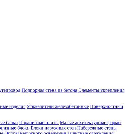
утепровод
Подпорная стена из бетона
Элементы укрепления
ные изделия
Утяжелители железобетонные
Поверхностный
ые балки
Парапетные плиты
Малые архитектурные формы
рнизные блоки
Блоки наружных стен
Набережные стены
ие
Опоры наружного освещения
Защитные ограждения