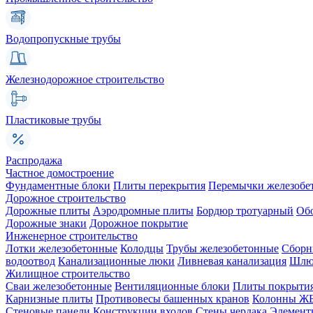
Водопропускные трубы
Железнодорожное строительство
Пластиковые трубы
Распродажа
Частное домостроение
Фундаментные блоки
Плиты перекрытия
Перемычки железобе
Дорожное строительство
Дорожные плиты
Аэродромные плиты
Бордюр тротуарный
Об
Дорожные знаки
Дорожное покрытие
Инженерное строительство
Лотки железобетонные
Колодцы
Трубы железобетонные
Сборн
водоотвод
Канализационные люки
Ливневая канализация
Шлюз
Жилищное строительство
Сваи железобетонные
Вентиляционные блоки
Плиты покрыти
Карнизные плиты
Противовесы башенных кранов
Колонны Ж
Стеновые панели
Конструкции входов
Стены чердака
Элемент