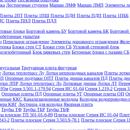
дка
Лестничные ступени
Марши ЛМФ
Марши ЛМП
Элементы л
Плиты 2ПТ
Плиты 1ПШ
Плиты ПДН
Плиты ПДП
Плиты 1ПББ
ДС
Плиты ПНЛ
Плиты ПДЛ
товые блоки
Бортовой камень БУ
Бортовой камень БК
Бортовой
обетонные укрытия
и
Перильное ограждение
Элементы дорожного ограждения
Желе
тенка
Блоки стен СТ
Блоки стен СБ
Угловой стеновой блок
железобетонный
Блок ряжевых стен
Бетонные блоки с пазами СБ
тиугольная
Тротуарная плита фигурная
е
Лотки теплотрасс Лу
Лотки непроходных каналов
Плиты лотко
ОП
Опорные подушки ОПТ
Плиты днища каналов ПД
Плиты дн
отки ЛПР
Лотки теплотрасс Ло
Лотковые днища
Лотки ЛТ
Перек
.95м
Серия 3.501.1-179.94
Серия ИС 01-04
Серия 1.219-2
Серия 3
и
Опорные плиты ПД
Опорные плиты УГ
Опорные плиты ОП
О
фонные ККС
Канализационные колодцы
Колодцы водопроводно-
мера КВГ
Лестница для колодца
Якорная плита
Трубы ТФ
Трубы ТБР
Трубы ТБФ
ы плоские ТП 501-01-6-89
Плиты плоские Серия ИС 01-04
Плит
243-2
Плиты плоские Серия 3.503.9-78.1
Плиты плоские Серия 1