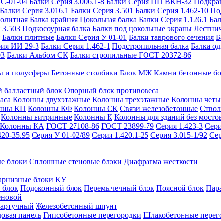
ИС-01-04
Балки Серия 3.006.1-8
Балки Серия ПП ВКН-32
Подкра
Балки Серия 3.016.1
Балки Серия 3.501
Балки Серия 1.462-10
По
нолитная
Балка крайняя
Цокольная балка
Балки Серия 1.126.1
Бал
 3.503
Подкосоурная балка
Балки под цокольные экраны
Лестнич
я
Балки плитные
Балки Серия У 01-01
Балки таврового сечения
Б
рия ИИ 29-3
Балки Серия 1.462-1
Подстропильная балка
Балка од
03
Балки Альбом СК
Балки стропильные ГОСТ 20372-86
ы и полусферы
Бетонные столбики
Блок МЖ
Камни бетонные б
 балластный блок
Опорный блок противовеса
аса
Колонны двухэтажные
Колонны трехэтажные
Колонны четы
нны КП
Колонны КФ
Колонны СК
Связи железобетонные
Ствол
Колонны витринные
Колонны К
Колонны для зданий без мосто
Колонны КА
ГОСТ 27108-86
ГОСТ 23899-79
Серия 1.423-3
Сери
420-35.95
Серия У 01-02/89
Серия 1.420.1-25
Серия 3.015-1/92
Сер
е блоки
Сплошные стеновые блоки
Диафрагма жесткости
арнизные блоки КУ
 блок
Подоконный блок
Перемычечный блок
Поясной блок
Пар
еновой
фартучный
Железобетонный шпунт
довая панель
Гипсобетонные перегородки
Шлакобетонные перег