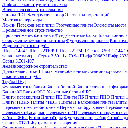
Лифтовые конструкции и шахты
Энергетическое строительство
Опоры ЛЭП
Фундаменты опор
Элементы подстанций
Мостовые переходы
Лежни
Переходные плиты
Тротуарные плиты
Элементы моста
Промышленное строительство
Прогоны железобетонные
Фундаментные балки
Блоки тоннель
Сооружение земляной плотины
Фундамент под насос
Капител
Водопропускные трубы
Шифр 1484.1
Шифр 2119РЧ
Шифр 2175РЧ
Серия 3.501.1-144.1
тепловые камеры
Серия 3.501.1-179.94
Шифр 2068Р
Шифр 233
Серия 3.501-107
Железнодорожное строительство
Дренажные лотки
Шпалы железобетонные
Железнодорожная эс
Пластиковые трубы
Трубы ПНД
Фундаментные блоки
Блок забивной
Блоки ленточных фундам
Блоки ФЛ
Блоки ФБС
Усеченные блоки ФБС
Плиты перекрытия
Плиты ПК
Плиты ПБ
Плиты ПНО
Плиты 
Плиты НВКУ
Плиты 4НВК
Плиты П
Балконные плиты
Плиты
Перемычки железобетонные
Перемычки брусковые
Перемычки
Перемычки фасадные
Перемычки ИП
Перемычки наружных ст
Заборы ЖБИ
Бетонные заборы
Фундамент под забор
Столбы дл
Серия 3.017-1
Фундамент ограждения
Строительные блоки
Керамзитобетонные блоки
Пескоцементн