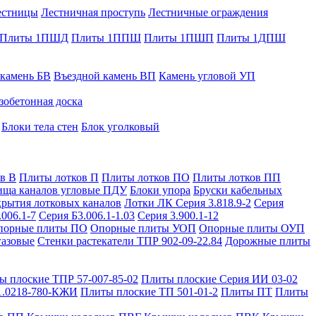
естницы
Лестничная проступь
Лестничные ограждения
Плиты 1ПШД
Плиты 1ППШ
Плиты 1ПШП
Плиты 1ДПШ
 камень БВ
Въездной камень ВП
Камень угловой УП
зобетонная доска
Блоки тела стен
Блок уголковый
в В
Плиты лотков П
Плиты лотков ПО
Плиты лотков ПП
ища каналов угловые ПДУ
Блоки упора
Бруски кабельных
рытия лотковых каналов
Лотки ЛК Серия 3.818.9-2
Серия
.006.1-7
Серия Б3.006.1-1.03
Серия 3.900.1-12
порные плиты ПО
Опорные плиты УОП
Опорные плиты ОУП
газовые
Стенки растекатели ТПР 902-09-22.84
Дорожные плиты
ы плоские ТПР 57-007-85-02
Плиты плоские Серия ИИ 03-02
1.0218-780-КЖИ
Плиты плоские ТП 501-01-2
Плиты ПТ
Плиты