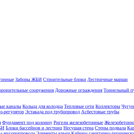
тонные
Заборы ЖБИ
Строительные блоки
Лестничные марши
оронительные сооружения
Дорожные ограждения
Тоннельный п
ые каналы
Кольца для колодца
Тепловые сети
Коллекторы
Чугун
-регулятор
Эстакада под трубопровод
Асбестовые трубы
я
Фундамент под колонну
Ригели железобетонные
Железобетонн
БИ
Блоки бассейнов и лестниц
Несущая стена
Стены подвала
Ка
ы мусоропровода
Элементы крыш
Кабины санитарно-техническ