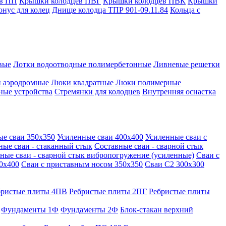
в ПП
Крышки колодцев ПВГ
Крышки колодцев ПВК
Крышки
онус для колец
Днище колодца ТПР 901-09.11.84
Кольца с
вые
Лотки водоотводные полимербетонные
Ливневые решетки
 аэродромные
Люки квадратные
Люки полимерные
ные устройства
Стремянки для колодцев
Внутренняя оснастка
ые сваи 350х350
Усиленные сваи 400х400
Усиленные сваи с
ные сваи - стаканный стык
Составные сваи - сварной стык
ные сваи - сварной стык вибропогружение (усиленные)
Сваи с
0х400
Сваи с приставным носом 350х350
Сваи С2 300х300
бристые плиты 4ПВ
Ребристые плиты 2ПГ
Ребристые плиты
Фундаменты 1Ф
Фундаменты 2Ф
Блок-стакан верхний