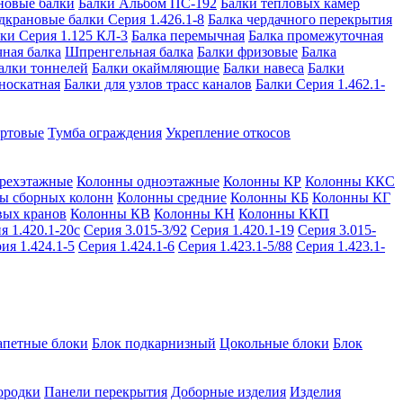
новые балки
Балки Альбом ПС-192
Балки тепловых камер
дкрановые балки Серия 1.426.1-8
Балка чердачного перекрытия
ки Серия 1.125 КЛ-3
Балка перемычная
Балка промежуточная
ная балка
Шпренгельная балка
Балки фризовые
Балка
алки тоннелей
Балки окаймляющие
Балки навеса
Балки
носкатная
Балки для узлов трасс каналов
Балки Серия 1.462.1-
ортовые
Тумба ограждения
Укрепление откосов
рехэтажные
Колонны одноэтажные
Колонны КР
Колонны ККС
ы сборных колонн
Колонны средние
Колонны КБ
Колонны КГ
вых кранов
Колонны КВ
Колонны КН
Колонны ККП
я 1.420.1-20с
Серия 3.015-3/92
Серия 1.420.1-19
Серия 3.015-
ия 1.424.1-5
Серия 1.424.1-6
Серия 1.423.1-5/88
Серия 1.423.1-
апетные блоки
Блок подкарнизный
Цокольные блоки
Блок
ородки
Панели перекрытия
Доборные изделия
Изделия