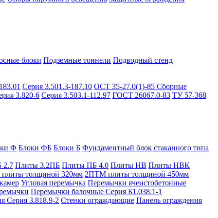
осные блоки
Подземные тоннели
Подводный стенд
183.01
Серия 3.501.3-187.10
ОСТ 35-27.0(1)-85
Сборные
ерия 3.820-6
Серия 3.503.1-112.97
ГОСТ 26067.0-83
ТУ 57-368
оки Ф
Блоки ФБ
Блоки Б
Фундаментный блок стаканного типа
 2.7
Плиты 3.2ПБ
Плиты ПБ 4.0
Плиты НВ
Плиты НВК
плиты толщиной 320мм
2ПТМ плиты толщиной 450мм
камер
Угловая перемычка
Перемычки ячеистобетонные
ремычки
Перемычки балочные Серия Б1.038.1-1
я Серия 3.818.9-2
Стенки ограждающие
Панель ограждения