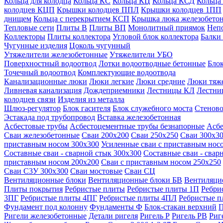
Кольца для колодца
Кольца КС
Кольца КЦ
Кольца КСД
Кольца
колодцев КЦП
Крышки колодцев ППЛ
Крышки колодцев 1ПП
днищем
Кольца с перекрытием КСП
Крышка люка железобето
Тепловые сети
Плиты В
Плиты ВП
Монолитный приямок
Неп
Коллекторы
Плиты коллектора
Угловой блок коллектора
Балки
Чугунные изделия
Цоколь чугунный
Утяжелители железобетонные
Утяжелители УБО
Поверхностный водоотвод
Лотки водоотводные бетонные
Блок
Точечный водоотвод
Комплектующие водоотвода
Канализационные люки
Люки легкие
Люки средние
Люки тяж
Ливневая канализация
Дождеприемники
Лестницы КЛ
Лестни
колодцев связи
Изделия из металла
Шлюз-регулятор
Блок гасителя
Блок служебного моста
Стеново
Эстакада под трубопровод
Вставка железобетонная
Асбестовые трубы
Асбестоцементные трубы безнапорные
Асбе
Сваи железобетонные
Сваи 200х200
Сваи 250х250
Сваи 300х3
приставным носом 300х300
Усиленные сваи с приставным нос
Составные сваи - сварной стык 300х300
Составные сваи - свар
приставным носом 200х200
Сваи с приставным носом 250х250
Сваи С3У 300х300
Сваи мостовые
Сваи СЦ
Вентиляционные блоки
Вентиляционные блоки БВ
Вентиляци
Плиты покрытия
Ребристые плиты
Ребристые плиты 1П
Ребри
3ПГ
Ребристые плиты 4ПГ
Ребристые плиты 4ПЛ
Ребристые 
Фундамент под колонну
Фундаменты Ф
Блок-стакан верхний
П
Ригели железобетонные
Детали ригеля
Ригель Р
Ригель РВ
Риг