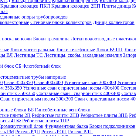
 КЦД
Кольца горловины
Крышки колодцев ПК
Крышки колодце
Крышки колодцев ПКЛ
Крышки колодцев 2ПП
Плиты днища
К
нная
одвижные опоры трубопроводов
 коллекторные
Стеновые блоки коллекторов
Днища коллекторов
 носка консоли
Блоки трамплина
Лотки водоотводные пластико
елые
Люки магистральные
Люки телефонные
Люки ВЧШГ
Люки
цы ВЛ
Лестницы ТС
Лестницы, скобы, закладные изделия
Запор
й блок СБ
Флютбетный блок
стоцементные трубы напорные
00
Сваи 350х350
Сваи 400х400
Усиленные сваи 300х300
Усиленн
ом 350х350
Усиленные сваи с приставным носом 400х400
Состав
ной стык 350х350
Составные сваи - сварной стык 400х400
Состав
Сваи с приставным носом 300х300
Сваи с приставным носом 40
онные блоки ВБ
Гипсобетонные вентблоки
стые плиты 2П
Ребристые плиты 2ПВ
Ребристые плиты 3ПВ
Ре
плиты 4ПФ
Ребристые плиты 1ПР
ромежуточный блок
Фундаментная балка
Блоки подколонников
ель РМ
Ригель РДП
Ригель РОП
Ригель РЛП