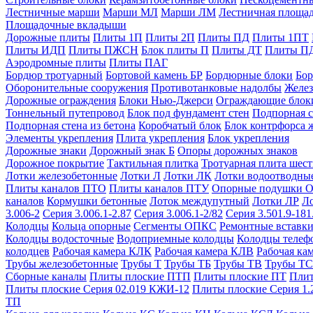
Лестничные марши
Марши МЛ
Марши ЛМ
Лестничная площа
Площадочные вкладыши
Дорожные плиты
Плиты 1П
Плиты 2П
Плиты ПД
Плиты 1ПТ
Плиты ИДП
Плиты ПЖСН
Блок плиты П
Плиты ДТ
Плиты П
Аэродромные плиты
Плиты ПАГ
Бордюр тротуарный
Бортовой камень БР
Бордюрные блоки
Бор
Оборонительные сооружения
Противотанковые надолбы
Желез
Дорожные ограждения
Блоки Нью-Джерси
Ограждающие блок
Тоннельный путепровод
Блок под фундамент стен
Подпорная с
Подпорная стена из бетона
Коробчатый блок
Блок контрфорса 
Элементы укрепления
Плита укрепления
Блок укрепления
Дорожные знаки
Дорожный знак Б
Опоры дорожных знаков
Дорожное покрытие
Тактильная плитка
Тротуарная плита шес
Лотки железобетонные
Лотки Л
Лотки ЛК
Лотки водоотводны
Плиты каналов ПТО
Плиты каналов ПТУ
Опорные подушки 
каналов
Кормушки бетонные
Лоток междупутный
Лотки ЛР
Л
3.006-2
Серия 3.006.1-2.87
Серия 3.006.1-2/82
Серия 3.501.9-181
Колодцы
Кольца опорные
Сегменты ОПКС
Ремонтные вставк
Колодцы водосточные
Водоприемные колодцы
Колодцы теле
колодцев
Рабочая камера КЛК
Рабочая камера КЛВ
Рабочая ка
Трубы железобетонные
Трубы Т
Трубы ТБ
Трубы ТВ
Трубы ТС
Сборные каналы
Плиты плоские ПТП
Плиты плоские ПТ
Плит
Плиты плоские Серия 02.019 КЖИ-12
Плиты плоские Серия 1.
ТП