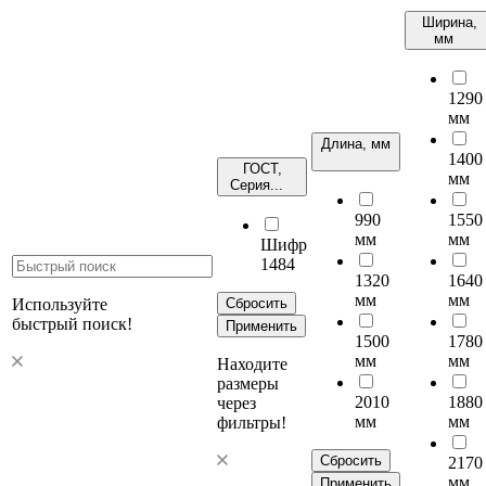
Ширина,
мм
1290
мм
Длина, мм
1400
ГОСТ,
мм
Серия...
990
1550
мм
мм
Шифр
1484
1320
1640
мм
мм
Используйте
Сбросить
быстрый поиск!
Применить
1500
1780
мм
мм
Находите
размеры
2010
1880
через
мм
мм
фильтры!
Сбросить
2170
мм
Применить