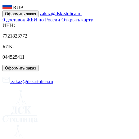
RUB
zakaz@dsk-stolica.ru
Оформить заказ
0
доставок ЖБИ по России
Открыть карту
ИНН:
7721823772
БИК:
044525411
Оформить заказ
zakaz@dsk-stolica.ru