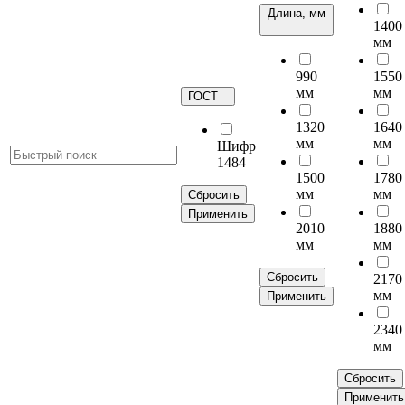
Длина, мм
1400
мм
990
1550
мм
мм
ГОСТ
1320
1640
мм
мм
Шифр
1484
1500
1780
мм
мм
Сбросить
Применить
2010
1880
мм
мм
Сбросить
2170
мм
Применить
2340
мм
Сбросить
Применить