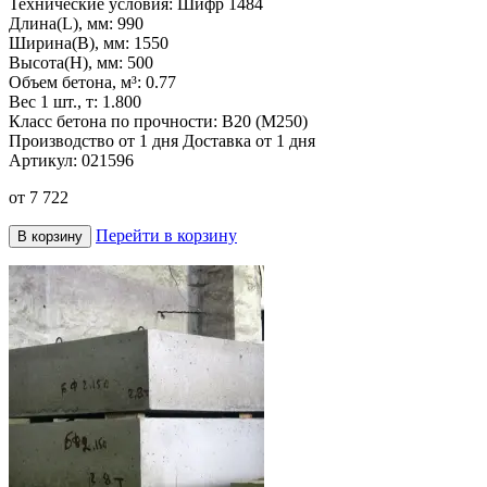
Технические условия:
Шифр 1484
Длина(L), мм:
990
Ширина(B), мм:
1550
Высота(H), мм:
500
Объем бетона, м³:
0.77
Вес 1 шт., т:
1.800
Класс бетона по прочности:
B20 (M250)
Производство от 1 дня
Доставка от 1 дня
Артикул:
021596
от
7 722
Перейти в корзину
В корзину