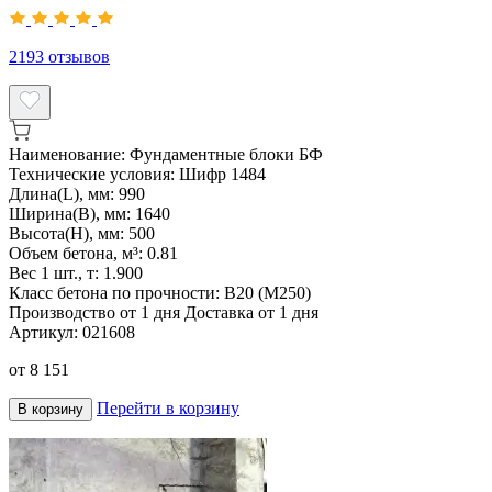
2193
отзывов
Наименование:
Фундаментные блоки БФ
Технические условия:
Шифр 1484
Длина(L), мм:
990
Ширина(B), мм:
1640
Высота(H), мм:
500
Объем бетона, м³:
0.81
Вес 1 шт., т:
1.900
Класс бетона по прочности:
B20 (M250)
Производство от 1 дня
Доставка от 1 дня
Артикул:
021608
от
8 151
Перейти в корзину
В корзину