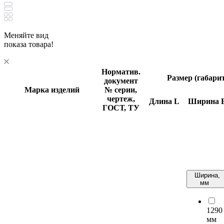
Меняйте вид
показа товара!
Норматив.
Размер (габари
документ
Марка изделий
№ серии,
чертеж,
Длина
L
Ширина
ГОСТ, ТУ
Ширина,
мм
1290
мм