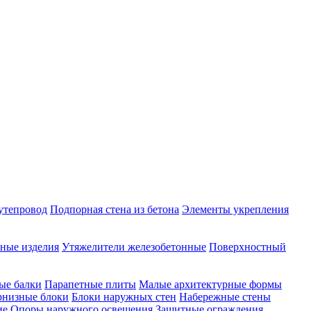
утепровод
Подпорная стена из бетона
Элементы укрепления
ные изделия
Утяжелители железобетонные
Поверхностный
ые балки
Парапетные плиты
Малые архитектурные формы
рнизные блоки
Блоки наружных стен
Набережные стены
ие
Опоры наружного освещения
Защитные ограждения