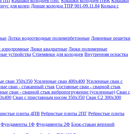
в ПП
Крышки колодцев ПВГ
Крышки колодцев ПВК
Крышки
онус для колец
Днище колодца ТПР 901-09.11.84
Кольца с
вые
Лотки водоотводные полимербетонные
Ливневые решетки
 аэродромные
Люки квадратные
Люки полимерные
ные устройства
Стремянки для колодцев
Внутренняя оснастка
ые сваи 350х350
Усиленные сваи 400х400
Усиленные сваи с
ные сваи - стаканный стык
Составные сваи - сварной стык
ные сваи - сварной стык вибропогружение (усиленные)
Сваи с
0х400
Сваи с приставным носом 350х350
Сваи С2 300х300
бристые плиты 4ПВ
Ребристые плиты 2ПГ
Ребристые плиты
Фундаменты 1Ф
Фундаменты 2Ф
Блок-стакан верхний