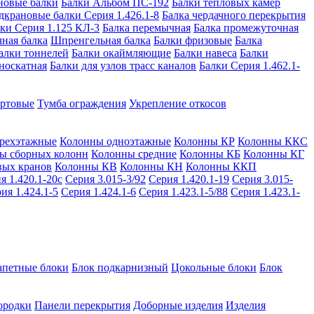
новые балки
Балки Альбом ПС-192
Балки тепловых камер
дкрановые балки Серия 1.426.1-8
Балка чердачного перекрытия
ки Серия 1.125 КЛ-3
Балка перемычная
Балка промежуточная
ная балка
Шпренгельная балка
Балки фризовые
Балка
алки тоннелей
Балки окаймляющие
Балки навеса
Балки
носкатная
Балки для узлов трасс каналов
Балки Серия 1.462.1-
ортовые
Тумба ограждения
Укрепление откосов
рехэтажные
Колонны одноэтажные
Колонны КР
Колонны ККС
ы сборных колонн
Колонны средние
Колонны КБ
Колонны КГ
вых кранов
Колонны КВ
Колонны КН
Колонны ККП
я 1.420.1-20с
Серия 3.015-3/92
Серия 1.420.1-19
Серия 3.015-
ия 1.424.1-5
Серия 1.424.1-6
Серия 1.423.1-5/88
Серия 1.423.1-
апетные блоки
Блок подкарнизный
Цокольные блоки
Блок
ородки
Панели перекрытия
Доборные изделия
Изделия