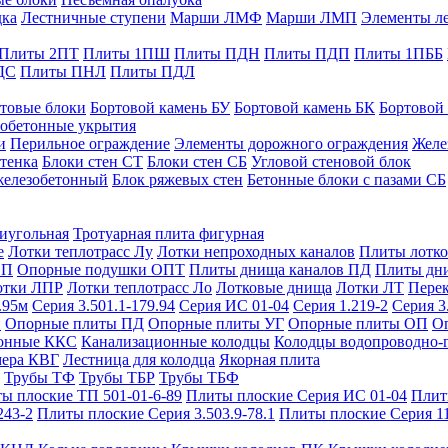
дка
Лестничные ступени
Марши ЛМФ
Марши ЛМП
Элементы л
Плиты 2ПТ
Плиты 1ПШ
Плиты ПДН
Плиты ПДП
Плиты 1ПББ
ДС
Плиты ПНЛ
Плиты ПДЛ
товые блоки
Бортовой камень БУ
Бортовой камень БК
Бортовой
обетонные укрытия
и
Перильное ограждение
Элементы дорожного ограждения
Желе
тенка
Блоки стен СТ
Блоки стен СБ
Угловой стеновой блок
железобетонный
Блок ряжевых стен
Бетонные блоки с пазами СБ
тиугольная
Тротуарная плита фигурная
е
Лотки теплотрасс Лу
Лотки непроходных каналов
Плиты лотко
ОП
Опорные подушки ОПТ
Плиты днища каналов ПД
Плиты дн
отки ЛПР
Лотки теплотрасс Ло
Лотковые днища
Лотки ЛТ
Перек
.95м
Серия 3.501.1-179.94
Серия ИС 01-04
Серия 1.219-2
Серия 3
и
Опорные плиты ПД
Опорные плиты УГ
Опорные плиты ОП
О
фонные ККС
Канализационные колодцы
Колодцы водопроводно-
мера КВГ
Лестница для колодца
Якорная плита
Трубы ТФ
Трубы ТБР
Трубы ТБФ
ы плоские ТП 501-01-6-89
Плиты плоские Серия ИС 01-04
Плит
243-2
Плиты плоские Серия 3.503.9-78.1
Плиты плоские Серия 1