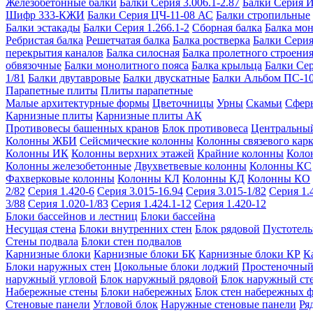
Железобетонные балки
Балки Серия 3.006.1-2.87
Балки Серия 
Шифр 333-КЖИ
Балки Серия ЦЧ-11-08 АС
Балки стропильные
Балки эстакады
Балки Серия 1.266.1-2
Сборная балка
Балка мо
Ребристая балка
Решетчатая балка
Балка ростверка
Балки Серия
перекрытия каналов
Балка силосная
Балка пролетного строени
обвязочные
Балки монолитного пояса
Балка крыльца
Балки Се
1/81
Балки двутавровые
Балки двускатные
Балки Альбом ПС-1
Парапетные плиты
Плиты парапетные
Малые архитектурные формы
Цветочницы
Урны
Скамьи
Сфер
Карнизные плиты
Карнизные плиты АК
Противовесы башенных кранов
Блок противовеса
Центральный
Колонны ЖБИ
Сейсмические колонны
Колонны связевого карк
Колонны ИК
Колонны верхних этажей
Крайние колонны
Коло
Колонны железобетонные
Двухветвевые колонны
Колонны КС
Фахверковые колонны
Колонны КЛ
Колонны КД
Колонны КО
2/82
Серия 1.420-6
Серия 3.015-16.94
Серия 3.015-1/82
Серия 1.
3/88
Серия 1.020-1/83
Серия 1.424.1-12
Серия 1.420-12
Блоки бассейнов и лестниц
Блоки бассейна
Несущая стена
Блоки внутренних стен
Блок рядовой
Пустотелы
Стены подвала
Блоки стен подвалов
Карнизные блоки
Карнизные блоки БК
Карнизные блоки КР
К
Блоки наружных стен
Цокольные блоки лоджий
Простеночный
наружный угловой
Блок наружный рядовой
Блок наружный ст
Набережные стены
Блоки набережных
Блок стен набережных 
Стеновые панели
Угловой блок
Наружные стеновые панели
Ря