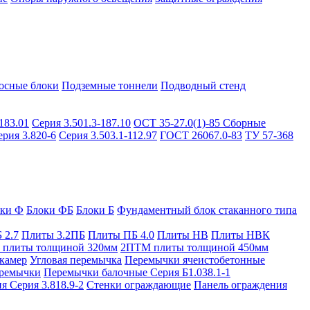
осные блоки
Подземные тоннели
Подводный стенд
183.01
Серия 3.501.3-187.10
ОСТ 35-27.0(1)-85
Сборные
ерия 3.820-6
Серия 3.503.1-112.97
ГОСТ 26067.0-83
ТУ 57-368
оки Ф
Блоки ФБ
Блоки Б
Фундаментный блок стаканного типа
 2.7
Плиты 3.2ПБ
Плиты ПБ 4.0
Плиты НВ
Плиты НВК
плиты толщиной 320мм
2ПТМ плиты толщиной 450мм
камер
Угловая перемычка
Перемычки ячеистобетонные
ремычки
Перемычки балочные Серия Б1.038.1-1
я Серия 3.818.9-2
Стенки ограждающие
Панель ограждения