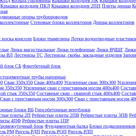
 КЦД
Кольца горловины
Крышки колодцев ПК
Крышки колодце
Крышки колодцев ПКЛ
Крышки колодцев 2ПП
Плиты днища
К
нная
одвижные опоры трубопроводов
 коллекторные
Стеновые блоки коллекторов
Днища коллекторов
 носка консоли
Блоки трамплина
Лотки водоотводные пластико
елые
Люки магистральные
Люки телефонные
Люки ВЧШГ
Люки
цы ВЛ
Лестницы ТС
Лестницы, скобы, закладные изделия
Запор
й блок СБ
Флютбетный блок
стоцементные трубы напорные
00
Сваи 350х350
Сваи 400х400
Усиленные сваи 300х300
Усиленн
ом 350х350
Усиленные сваи с приставным носом 400х400
Состав
ной стык 350х350
Составные сваи - сварной стык 400х400
Состав
Сваи с приставным носом 300х300
Сваи с приставным носом 40
онные блоки ВБ
Гипсобетонные вентблоки
стые плиты 2П
Ребристые плиты 2ПВ
Ребристые плиты 3ПВ
Ре
плиты 4ПФ
Ребристые плиты 1ПР
ромежуточный блок
Фундаментная балка
Блоки подколонников
ель РМ
Ригель РДП
Ригель РОП
Ригель РЛП