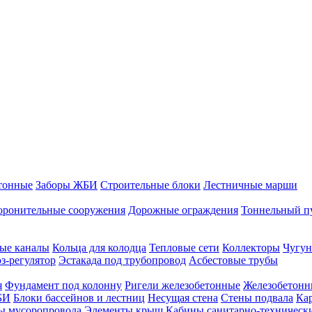
тонные
Заборы ЖБИ
Строительные блоки
Лестничные марши
оронительные сооружения
Дорожные ограждения
Тоннельный п
ые каналы
Кольца для колодца
Тепловые сети
Коллекторы
Чугун
-регулятор
Эстакада под трубопровод
Асбестовые трубы
я
Фундамент под колонну
Ригели железобетонные
Железобетонн
БИ
Блоки бассейнов и лестниц
Несущая стена
Стены подвала
Ка
ы мусоропровода
Элементы крыш
Кабины санитарно-техническ