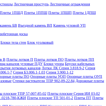
естницы
Лестничная проступь
Лестничные ограждения
Плиты 1ПШД
Плиты 1ППШ
Плиты 1ПШП
Плиты 1ДПШ
 камень БВ
Въездной камень ВП
Камень угловой УП
зобетонная доска
Блоки тела стен
Блок уголковый
в В
Плиты лотков П
Плиты лотков ПО
Плиты лотков ПП
ища каналов угловые ПДУ
Блоки упора
Бруски кабельных
рытия лотковых каналов
Лотки ЛК Серия 3.818.9-2
Серия
.006.1-7
Серия Б3.006.1-1.03
Серия 3.900.1-12
порные плиты ПО
Опорные плиты УОП
Опорные плиты ОУП
газовые
Стенки растекатели ТПР 902-09-22.84
Дорожные плиты
ы плоские ТПР 57-007-85-02
Плиты плоские Серия ИИ 03-02
1.0218-780-КЖИ
Плиты плоские ТП 501-01-2
Плиты ПТ
Плиты