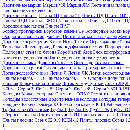
Лестничные марши
Марши МЛ
Марши ЛМ
Лестничная площа
Площадочные вкладыши
Дорожные плиты
Плиты 1П
Плиты 2П
Плиты ПД
Плиты 1ПТ
Плиты ИДП
Плиты ПЖСН
Блок плиты П
Плиты ДТ
Плиты П
Аэродромные плиты
Плиты ПАГ
Бордюр тротуарный
Бортовой камень БР
Бордюрные блоки
Бор
Оборонительные сооружения
Противотанковые надолбы
Желез
Дорожные ограждения
Блоки Нью-Джерси
Ограждающие блок
Тоннельный путепровод
Блок под фундамент стен
Подпорная с
Подпорная стена из бетона
Коробчатый блок
Блок контрфорса 
Элементы укрепления
Плита укрепления
Блок укрепления
Дорожные знаки
Дорожный знак Б
Опоры дорожных знаков
Дорожное покрытие
Тактильная плитка
Тротуарная плита шес
Лотки железобетонные
Лотки Л
Лотки ЛК
Лотки водоотводны
Плиты каналов ПТО
Плиты каналов ПТУ
Опорные подушки 
каналов
Кормушки бетонные
Лоток междупутный
Лотки ЛР
Л
3.006-2
Серия 3.006.1-2.87
Серия 3.006.1-2/82
Серия 3.501.9-181
Колодцы
Кольца опорные
Сегменты ОПКС
Ремонтные вставк
Колодцы водосточные
Водоприемные колодцы
Колодцы теле
колодцев
Рабочая камера КЛК
Рабочая камера КЛВ
Рабочая ка
Трубы железобетонные
Трубы Т
Трубы ТБ
Трубы ТВ
Трубы ТС
Сборные каналы
Плиты плоские ПТП
Плиты плоские ПТ
Плит
Плиты плоские Серия 02.019 КЖИ-12
Плиты плоские Серия 1.
ТП