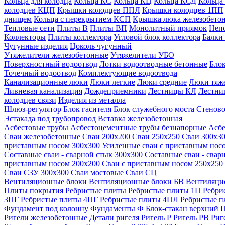
Кольца для колодца
Кольца КС
Кольца КЦ
Кольца КСД
Кольца
колодцев КЦП
Крышки колодцев ППЛ
Крышки колодцев 1ПП
днищем
Кольца с перекрытием КСП
Крышка люка железобето
Тепловые сети
Плиты В
Плиты ВП
Монолитный приямок
Неп
Коллекторы
Плиты коллектора
Угловой блок коллектора
Балки
Чугунные изделия
Цоколь чугунный
Утяжелители железобетонные
Утяжелители УБО
Поверхностный водоотвод
Лотки водоотводные бетонные
Блок
Точечный водоотвод
Комплектующие водоотвода
Канализационные люки
Люки легкие
Люки средние
Люки тяж
Ливневая канализация
Дождеприемники
Лестницы КЛ
Лестни
колодцев связи
Изделия из металла
Шлюз-регулятор
Блок гасителя
Блок служебного моста
Стеново
Эстакада под трубопровод
Вставка железобетонная
Асбестовые трубы
Асбестоцементные трубы безнапорные
Асбе
Сваи железобетонные
Сваи 200х200
Сваи 250х250
Сваи 300х3
приставным носом 300х300
Усиленные сваи с приставным нос
Составные сваи - сварной стык 300х300
Составные сваи - свар
приставным носом 200х200
Сваи с приставным носом 250х250
Сваи С3У 300х300
Сваи мостовые
Сваи СЦ
Вентиляционные блоки
Вентиляционные блоки БВ
Вентиляци
Плиты покрытия
Ребристые плиты
Ребристые плиты 1П
Ребри
3ПГ
Ребристые плиты 4ПГ
Ребристые плиты 4ПЛ
Ребристые 
Фундамент под колонну
Фундаменты Ф
Блок-стакан верхний
П
Ригели железобетонные
Детали ригеля
Ригель Р
Ригель РВ
Риг