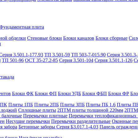
Фундаментная плита
ной обделки
Стеновые блоки
Блоки каналов
Блоки сборные
Сил
и
Серия 3.501.1-177.93
ТП 3.501-59
ТП 503-7-015.90
Серия 3.501.3-
8
ТП 501-96
ОСТ 35-27.2-85
Серия 3.501-104
Серия 3.501.1-126
С
такада
ентов
Блоки ФК
Блоки ФП
Блоки УДБ
Блоки ФБП
Блоки ФР
Бл
1ПК
Плиты 1ПБ
Плиты 2ПБ
Плиты 3ПБ
Плиты ПБ 1.6
Плиты ПБ
 лоджий
Сплошные плиты
2ПТМ плиты толщиной 220мм
2ПТМ 
 балочные
Перемычки плитные
Перемычки теплофикационных 
ен
Несущие перемычки
Перемычки разделительные
Оконные пе
я забора
Бетонные заборы Серия Б3.017.1-4.03
Панель ограждени
ые блоки
Несъёмная опалубка