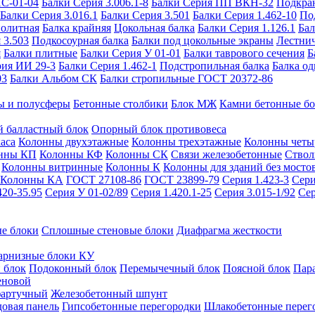
ИС-01-04
Балки Серия 3.006.1-8
Балки Серия ПП ВКН-32
Подкра
Балки Серия 3.016.1
Балки Серия 3.501
Балки Серия 1.462-10
По
нолитная
Балка крайняя
Цокольная балка
Балки Серия 1.126.1
Бал
 3.503
Подкосоурная балка
Балки под цокольные экраны
Лестнич
я
Балки плитные
Балки Серия У 01-01
Балки таврового сечения
Б
рия ИИ 29-3
Балки Серия 1.462-1
Подстропильная балка
Балка од
03
Балки Альбом СК
Балки стропильные ГОСТ 20372-86
ы и полусферы
Бетонные столбики
Блок МЖ
Камни бетонные б
 балластный блок
Опорный блок противовеса
аса
Колонны двухэтажные
Колонны трехэтажные
Колонны четы
нны КП
Колонны КФ
Колонны СК
Связи железобетонные
Ствол
Колонны витринные
Колонны К
Колонны для зданий без мосто
Колонны КА
ГОСТ 27108-86
ГОСТ 23899-79
Серия 1.423-3
Сери
420-35.95
Серия У 01-02/89
Серия 1.420.1-25
Серия 3.015-1/92
Сер
е блоки
Сплошные стеновые блоки
Диафрагма жесткости
арнизные блоки КУ
 блок
Подоконный блок
Перемычечный блок
Поясной блок
Пар
еновой
фартучный
Железобетонный шпунт
довая панель
Гипсобетонные перегородки
Шлакобетонные перег