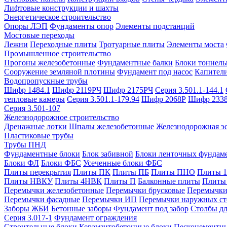
Лифтовые конструкции и шахты
Энергетическое строительство
Опоры ЛЭП
Фундаменты опор
Элементы подстанций
Мостовые переходы
Лежни
Переходные плиты
Тротуарные плиты
Элементы моста
Промышленное строительство
Прогоны железобетонные
Фундаментные балки
Блоки тоннель
Сооружение земляной плотины
Фундамент под насос
Капител
Водопропускные трубы
Шифр 1484.1
Шифр 2119РЧ
Шифр 2175РЧ
Серия 3.501.1-144.1
тепловые камеры
Серия 3.501.1-179.94
Шифр 2068Р
Шифр 233
Серия 3.501-107
Железнодорожное строительство
Дренажные лотки
Шпалы железобетонные
Железнодорожная эс
Пластиковые трубы
Трубы ПНД
Фундаментные блоки
Блок забивной
Блоки ленточных фундам
Блоки ФЛ
Блоки ФБС
Усеченные блоки ФБС
Плиты перекрытия
Плиты ПК
Плиты ПБ
Плиты ПНО
Плиты 
Плиты НВКУ
Плиты 4НВК
Плиты П
Балконные плиты
Плиты
Перемычки железобетонные
Перемычки брусковые
Перемычки
Перемычки фасадные
Перемычки ИП
Перемычки наружных ст
Заборы ЖБИ
Бетонные заборы
Фундамент под забор
Столбы дл
Серия 3.017-1
Фундамент ограждения
Строительные блоки
Керамзитобетонные блоки
Пескоцементн