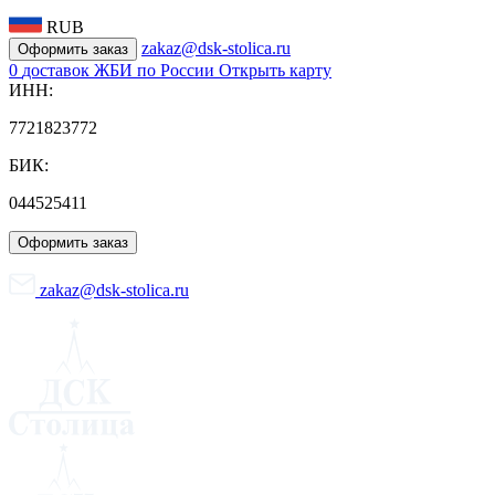
RUB
zakaz@dsk-stolica.ru
Оформить заказ
0
доставок ЖБИ по России
Открыть карту
ИНН:
7721823772
БИК:
044525411
Оформить заказ
zakaz@dsk-stolica.ru