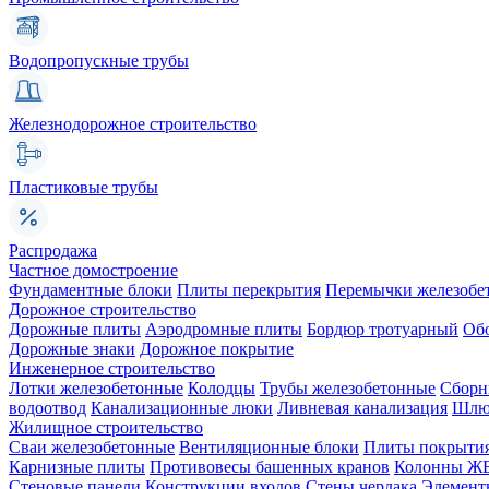
Водопропускные трубы
Железнодорожное строительство
Пластиковые трубы
Распродажа
Частное домостроение
Фундаментные блоки
Плиты перекрытия
Перемычки железобе
Дорожное строительство
Дорожные плиты
Аэродромные плиты
Бордюр тротуарный
Об
Дорожные знаки
Дорожное покрытие
Инженерное строительство
Лотки железобетонные
Колодцы
Трубы железобетонные
Сборн
водоотвод
Канализационные люки
Ливневая канализация
Шлюз
Жилищное строительство
Сваи железобетонные
Вентиляционные блоки
Плиты покрыти
Карнизные плиты
Противовесы башенных кранов
Колонны Ж
Стеновые панели
Конструкции входов
Стены чердака
Элемент