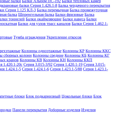
новые балки
Балки Альбом ПС-192
Балки тепловых камер
дкрановые балки Серия 1.426.1-8
Балка чердачного перекрытия
ки Серия 1.125 КЛ-3
Балка перемычная
Балка промежуточная
ная балка
Шпренгельная балка
Балки фризовые
Балка
алки тоннелей
Балки окаймляющие
Балки навеса
Балки
носкатная
Балки для узлов трасс каналов
Балки Серия 1.462.1-
ортовые
Тумба ограждения
Укрепление откосов
рехэтажные
Колонны одноэтажные
Колонны КР
Колонны ККС
ы сборных колонн
Колонны средние
Колонны КБ
Колонны КГ
вых кранов
Колонны КВ
Колонны КН
Колонны ККП
я 1.420.1-20с
Серия 3.015-3/92
Серия 1.420.1-19
Серия 3.015-
ия 1.424.1-5
Серия 1.424.1-6
Серия 1.423.1-5/88
Серия 1.423.1-
апетные блоки
Блок подкарнизный
Цокольные блоки
Блок
ородки
Панели перекрытия
Доборные изделия
Изделия