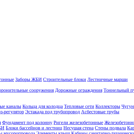
тонные
Заборы ЖБИ
Строительные блоки
Лестничные марши
оронительные сооружения
Дорожные ограждения
Тоннельный п
ые каналы
Кольца для колодца
Тепловые сети
Коллекторы
Чугун
-регулятор
Эстакада под трубопровод
Асбестовые трубы
я
Фундамент под колонну
Ригели железобетонные
Железобетонн
БИ
Блоки бассейнов и лестниц
Несущая стена
Стены подвала
Ка
ы мусоропровода
Элементы крыш
Кабины санитарно-техническ