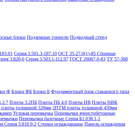
осные блоки
Подземные тоннели
Подводный стенд
183.01
Серия 3.501.3-187.10
ОСТ 35-27.0(1)-85
Сборные
ерия 3.820-6
Серия 3.503.1-112.97
ГОСТ 26067.0-83
ТУ 57-368
оки Ф
Блоки ФБ
Блоки Б
Фундаментный блок стаканного типа
 2.7
Плиты 3.2ПБ
Плиты ПБ 4.0
Плиты НВ
Плиты НВК
плиты толщиной 320мм
2ПТМ плиты толщиной 450мм
камер
Угловая перемычка
Перемычки ячеистобетонные
ремычки
Перемычки балочные Серия Б1.038.1-1
я Серия 3.818.9-2
Стенки ограждающие
Панель ограждения