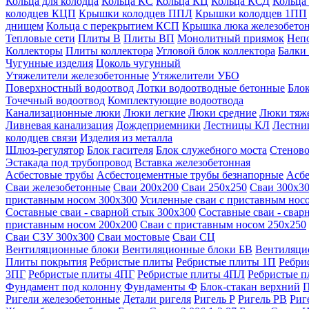
Кольца для колодца
Кольца КС
Кольца КЦ
Кольца КСД
Кольца
колодцев КЦП
Крышки колодцев ППЛ
Крышки колодцев 1ПП
днищем
Кольца с перекрытием КСП
Крышка люка железобето
Тепловые сети
Плиты В
Плиты ВП
Монолитный приямок
Неп
Коллекторы
Плиты коллектора
Угловой блок коллектора
Балки
Чугунные изделия
Цоколь чугунный
Утяжелители железобетонные
Утяжелители УБО
Поверхностный водоотвод
Лотки водоотводные бетонные
Блок
Точечный водоотвод
Комплектующие водоотвода
Канализационные люки
Люки легкие
Люки средние
Люки тяж
Ливневая канализация
Дождеприемники
Лестницы КЛ
Лестни
колодцев связи
Изделия из металла
Шлюз-регулятор
Блок гасителя
Блок служебного моста
Стеново
Эстакада под трубопровод
Вставка железобетонная
Асбестовые трубы
Асбестоцементные трубы безнапорные
Асбе
Сваи железобетонные
Сваи 200х200
Сваи 250х250
Сваи 300х3
приставным носом 300х300
Усиленные сваи с приставным нос
Составные сваи - сварной стык 300х300
Составные сваи - свар
приставным носом 200х200
Сваи с приставным носом 250х250
Сваи С3У 300х300
Сваи мостовые
Сваи СЦ
Вентиляционные блоки
Вентиляционные блоки БВ
Вентиляци
Плиты покрытия
Ребристые плиты
Ребристые плиты 1П
Ребри
3ПГ
Ребристые плиты 4ПГ
Ребристые плиты 4ПЛ
Ребристые 
Фундамент под колонну
Фундаменты Ф
Блок-стакан верхний
П
Ригели железобетонные
Детали ригеля
Ригель Р
Ригель РВ
Риг