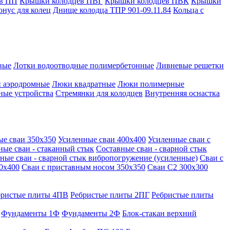
в ПП
Крышки колодцев ПВГ
Крышки колодцев ПВК
Крышки
онус для колец
Днище колодца ТПР 901-09.11.84
Кольца с
вые
Лотки водоотводные полимербетонные
Ливневые решетки
 аэродромные
Люки квадратные
Люки полимерные
ные устройства
Стремянки для колодцев
Внутренняя оснастка
ые сваи 350х350
Усиленные сваи 400х400
Усиленные сваи с
ные сваи - стаканный стык
Составные сваи - сварной стык
ные сваи - сварной стык вибропогружение (усиленные)
Сваи с
0х400
Сваи с приставным носом 350х350
Сваи С2 300х300
бристые плиты 4ПВ
Ребристые плиты 2ПГ
Ребристые плиты
Фундаменты 1Ф
Фундаменты 2Ф
Блок-стакан верхний