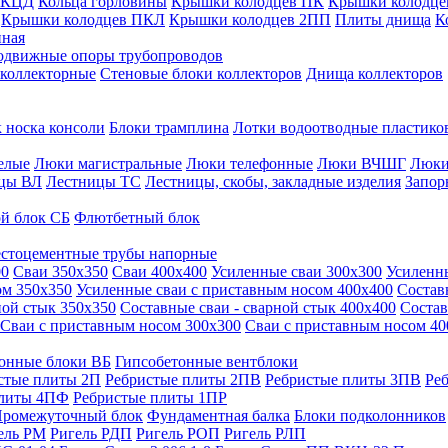
 КЦД
Кольца горловины
Крышки колодцев ПК
Крышки колодце
Крышки колодцев ПКЛ
Крышки колодцев 2ПП
Плиты днища
К
нная
одвижные опоры трубопроводов
 коллекторные
Стеновые блоки коллекторов
Днища коллекторов
 носка консоли
Блоки трамплина
Лотки водоотводные пластико
елые
Люки магистральные
Люки телефонные
Люки ВЧШГ
Люки
цы ВЛ
Лестницы ТС
Лестницы, скобы, закладные изделия
Запор
й блок СБ
Флютбетный блок
стоцементные трубы напорные
00
Сваи 350х350
Сваи 400х400
Усиленные сваи 300х300
Усиленн
ом 350х350
Усиленные сваи с приставным носом 400х400
Состав
ной стык 350х350
Составные сваи - сварной стык 400х400
Состав
Сваи с приставным носом 300х300
Сваи с приставным носом 40
онные блоки ВБ
Гипсобетонные вентблоки
стые плиты 2П
Ребристые плиты 2ПВ
Ребристые плиты 3ПВ
Ре
плиты 4ПФ
Ребристые плиты 1ПР
ромежуточный блок
Фундаментная балка
Блоки подколонников
ель РМ
Ригель РДП
Ригель РОП
Ригель РЛП