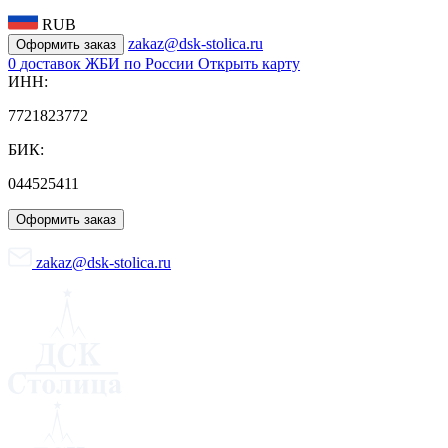
RUB
zakaz@dsk-stolica.ru
Оформить заказ
0
доставок ЖБИ по России
Открыть карту
ИНН:
7721823772
БИК:
044525411
Оформить заказ
zakaz@dsk-stolica.ru