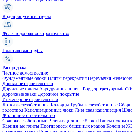
Водопропускные трубы
Железнодорожное строительство
Пластиковые трубы
Распродажа
Частное домостроение
Фундаментные блоки
Плиты перекрытия
Перемычки железобе
Дорожное строительство
Дорожные плиты
Аэродромные плиты
Бордюр тротуарный
Об
Дорожные знаки
Дорожное покрытие
Инженерное строительство
Лотки железобетонные
Колодцы
Трубы железобетонные
Сборн
водоотвод
Канализационные люки
Ливневая канализация
Шлюз
Жилищное строительство
Сваи железобетонные
Вентиляционные блоки
Плиты покрыти
Карнизные плиты
Противовесы башенных кранов
Колонны Ж
Стеновые панели
Конструкции входов
Стены чердака
Элемент