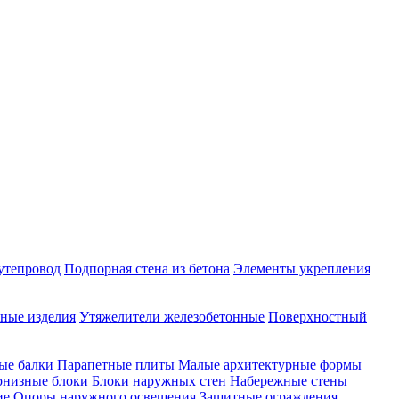
утепровод
Подпорная стена из бетона
Элементы укрепления
ные изделия
Утяжелители железобетонные
Поверхностный
ые балки
Парапетные плиты
Малые архитектурные формы
рнизные блоки
Блоки наружных стен
Набережные стены
ие
Опоры наружного освещения
Защитные ограждения