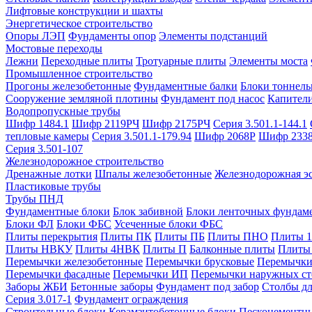
Лифтовые конструкции и шахты
Энергетическое строительство
Опоры ЛЭП
Фундаменты опор
Элементы подстанций
Мостовые переходы
Лежни
Переходные плиты
Тротуарные плиты
Элементы моста
Промышленное строительство
Прогоны железобетонные
Фундаментные балки
Блоки тоннель
Сооружение земляной плотины
Фундамент под насос
Капител
Водопропускные трубы
Шифр 1484.1
Шифр 2119РЧ
Шифр 2175РЧ
Серия 3.501.1-144.1
тепловые камеры
Серия 3.501.1-179.94
Шифр 2068Р
Шифр 233
Серия 3.501-107
Железнодорожное строительство
Дренажные лотки
Шпалы железобетонные
Железнодорожная эс
Пластиковые трубы
Трубы ПНД
Фундаментные блоки
Блок забивной
Блоки ленточных фундам
Блоки ФЛ
Блоки ФБС
Усеченные блоки ФБС
Плиты перекрытия
Плиты ПК
Плиты ПБ
Плиты ПНО
Плиты 
Плиты НВКУ
Плиты 4НВК
Плиты П
Балконные плиты
Плиты
Перемычки железобетонные
Перемычки брусковые
Перемычки
Перемычки фасадные
Перемычки ИП
Перемычки наружных ст
Заборы ЖБИ
Бетонные заборы
Фундамент под забор
Столбы дл
Серия 3.017-1
Фундамент ограждения
Строительные блоки
Керамзитобетонные блоки
Пескоцементн