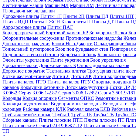
Лестничные марши
Марши МЛ
Марши ЛМ
Лестничная площа
Площадочные вкладыши
Дорожные плиты
Плиты 1П
Плиты 2П
Плиты ПД
Плиты 1ПТ
Плиты ИДП
Плиты ПЖСН
Блок плиты П
Плиты ДТ
Плиты П
Аэродромные плиты
Плиты ПАГ
Бордюр тротуарный
Бортовой камень БР
Бордюрные блоки
Бор
Оборонительные сооружения
Противотанковые надолбы
Желез
Дорожные ограждения
Блоки Нью-Джерси
Ограждающие блок
Тоннельный путепровод
Блок под фундамент стен
Подпорная с
Подпорная стена из бетона
Коробчатый блок
Блок контрфорса 
Элементы укрепления
Плита укрепления
Блок укрепления
Дорожные знаки
Дорожный знак Б
Опоры дорожных знаков
Дорожное покрытие
Тактильная плитка
Тротуарная плита шес
Лотки железобетонные
Лотки Л
Лотки ЛК
Лотки водоотводны
Плиты каналов ПТО
Плиты каналов ПТУ
Опорные подушки 
каналов
Кормушки бетонные
Лоток междупутный
Лотки ЛР
Л
3.006-2
Серия 3.006.1-2.87
Серия 3.006.1-2/82
Серия 3.501.9-181
Колодцы
Кольца опорные
Сегменты ОПКС
Ремонтные вставк
Колодцы водосточные
Водоприемные колодцы
Колодцы теле
колодцев
Рабочая камера КЛК
Рабочая камера КЛВ
Рабочая ка
Трубы железобетонные
Трубы Т
Трубы ТБ
Трубы ТВ
Трубы ТС
Сборные каналы
Плиты плоские ПТП
Плиты плоские ПТ
Плит
Плиты плоские Серия 02.019 КЖИ-12
Плиты плоские Серия 1.
ТП