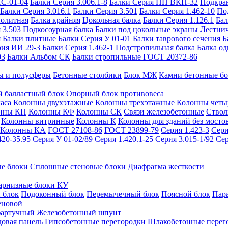
ИС-01-04
Балки Серия 3.006.1-8
Балки Серия ПП ВКН-32
Подкра
Балки Серия 3.016.1
Балки Серия 3.501
Балки Серия 1.462-10
По
нолитная
Балка крайняя
Цокольная балка
Балки Серия 1.126.1
Бал
 3.503
Подкосоурная балка
Балки под цокольные экраны
Лестнич
я
Балки плитные
Балки Серия У 01-01
Балки таврового сечения
Б
рия ИИ 29-3
Балки Серия 1.462-1
Подстропильная балка
Балка од
03
Балки Альбом СК
Балки стропильные ГОСТ 20372-86
ы и полусферы
Бетонные столбики
Блок МЖ
Камни бетонные б
 балластный блок
Опорный блок противовеса
аса
Колонны двухэтажные
Колонны трехэтажные
Колонны четы
нны КП
Колонны КФ
Колонны СК
Связи железобетонные
Ствол
Колонны витринные
Колонны К
Колонны для зданий без мосто
Колонны КА
ГОСТ 27108-86
ГОСТ 23899-79
Серия 1.423-3
Сери
420-35.95
Серия У 01-02/89
Серия 1.420.1-25
Серия 3.015-1/92
Сер
е блоки
Сплошные стеновые блоки
Диафрагма жесткости
арнизные блоки КУ
 блок
Подоконный блок
Перемычечный блок
Поясной блок
Пар
еновой
фартучный
Железобетонный шпунт
довая панель
Гипсобетонные перегородки
Шлакобетонные перег