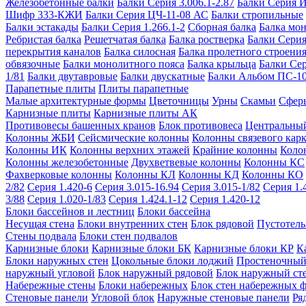
Железобетонные балки
Балки Серия 3.006.1-2.87
Балки Серия 
Шифр 333-КЖИ
Балки Серия ЦЧ-11-08 АС
Балки стропильные
Балки эстакады
Балки Серия 1.266.1-2
Сборная балка
Балка мо
Ребристая балка
Решетчатая балка
Балка ростверка
Балки Серия
перекрытия каналов
Балка силосная
Балка пролетного строени
обвязочные
Балки монолитного пояса
Балка крыльца
Балки Се
1/81
Балки двутавровые
Балки двускатные
Балки Альбом ПС-1
Парапетные плиты
Плиты парапетные
Малые архитектурные формы
Цветочницы
Урны
Скамьи
Сфер
Карнизные плиты
Карнизные плиты АК
Противовесы башенных кранов
Блок противовеса
Центральный
Колонны ЖБИ
Сейсмические колонны
Колонны связевого карк
Колонны ИК
Колонны верхних этажей
Крайние колонны
Коло
Колонны железобетонные
Двухветвевые колонны
Колонны КС
Фахверковые колонны
Колонны КЛ
Колонны КД
Колонны КО
2/82
Серия 1.420-6
Серия 3.015-16.94
Серия 3.015-1/82
Серия 1.
3/88
Серия 1.020-1/83
Серия 1.424.1-12
Серия 1.420-12
Блоки бассейнов и лестниц
Блоки бассейна
Несущая стена
Блоки внутренних стен
Блок рядовой
Пустотелы
Стены подвала
Блоки стен подвалов
Карнизные блоки
Карнизные блоки БК
Карнизные блоки КР
К
Блоки наружных стен
Цокольные блоки лоджий
Простеночный
наружный угловой
Блок наружный рядовой
Блок наружный ст
Набережные стены
Блоки набережных
Блок стен набережных 
Стеновые панели
Угловой блок
Наружные стеновые панели
Ря