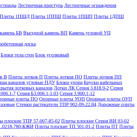
естницы
Лестничная проступь
Лестничные ограждения
Плиты 1ПШД
Плиты 1ППШ
Плиты 1ПШП
Плиты 1ДПШ
 камень БВ
Въездной камень ВП
Камень угловой УП
зобетонная доска
Блоки тела стен
Блок уголковый
в В
Плиты лотков П
Плиты лотков ПО
Плиты лотков ПП
ища каналов угловые ПДУ
Блоки упора
Бруски кабельных
рытия лотковых каналов
Лотки ЛК Серия 3.818.9-2
Серия
.006.1-7
Серия Б3.006.1-1.03
Серия 3.900.1-12
порные плиты ПО
Опорные плиты УОП
Опорные плиты ОУП
газовые
Стенки растекатели ТПР 902-09-22.84
Дорожные плиты
ы плоские ТПР 57-007-85-02
Плиты плоские Серия ИИ 03-02
1.0218-780-КЖИ
Плиты плоские ТП 501-01-2
Плиты ПТ
Плиты