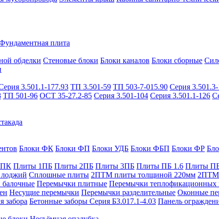
Фундаментная плита
ной обделки
Стеновые блоки
Блоки каналов
Блоки сборные
Сил
и
Серия 3.501.1-177.93
ТП 3.501-59
ТП 503-7-015.90
Серия 3.501.3-
8
ТП 501-96
ОСТ 35-27.2-85
Серия 3.501-104
Серия 3.501.1-126
С
такада
ентов
Блоки ФК
Блоки ФП
Блоки УДБ
Блоки ФБП
Блоки ФР
Бл
1ПК
Плиты 1ПБ
Плиты 2ПБ
Плиты 3ПБ
Плиты ПБ 1.6
Плиты ПБ
 лоджий
Сплошные плиты
2ПТМ плиты толщиной 220мм
2ПТМ 
 балочные
Перемычки плитные
Перемычки теплофикационных 
ен
Несущие перемычки
Перемычки разделительные
Оконные пе
я забора
Бетонные заборы Серия Б3.017.1-4.03
Панель ограждени
ые блоки
Несъёмная опалубка