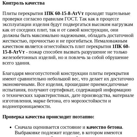
Контроль качества
Плиты перекрытия
1ПК 60-15-8-АтVт
проходят тщательные
проверки согласно правилам ГОСТ. Так как в процессе
эксплуатации изделия будут подвергаться высоким нагрузкам
как от соседних плит, так и от самой конструкции, они
должны быть максимально надежными, обладать достаточной
жесткостью, прочностью и не прогибаться. Немаловажным
качеством является огнестойкость плит перекрытия
1ПК 60-
15-8-АтVт
- пожар способен вызвать разрушение не только
железобетонных изделий, но и повлечь за собой обрушение
всего здания.
Благодаря многопустотной конструкции плиты перекрытия
имеют сравнительно небольшой вес, что делает их достаточно
экономичными. Все изделия, прошедшие приемосдаточные
испытания, получают сертификат, содержащий информацию
о технических характеристиках, дате производства, материале
изготовления, марке бетона, его морозостойкости и
водонепроницаемости.
Проверка качества происходит поэтапно:
Сначала оценивается состояние и
качество бетона
.
Выбраковке подлежит изделие, в котором имеются