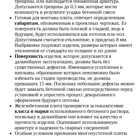
трещины, или наблюдается обнаженная арматура.
Допускаются трещины до 0,3 мм, которые могли
возникнуть в результате усадки бетонной смеси
Готовая для монтажа плита, отвечает определенным
габаритам
, обозначенным в проектных чертежах. Ее
поверхность должна быть плоской и гладкой, ведь в
будущем, будет использоваться как потолок или пол.
Допустимым считается отклонение, в приделах 8 мм.
Выбраковке подлежат изделия, размеры которых имеют
отклонения от стандарта по толщине и по длине
Поверхность
изделия, которое допускаются в
дальнейшую эксплуатацию, должна быть без
существенных дефектов. Имеющиеся углубления и
наплывы, образование которых невозможно было
избежать на стадии производства, не должны
превышать 15 мм. Поскольку небольшие дефекты можно
будет замазать бетонной смесью непосредственно перед
установкой и упростить процесс декоративного
оформления будущего потолка
Железобетонная плита проверяется за показателями
класса и марки
использованного бетонного раствора,
поскольку в дальнейшем они влияют на качество и
прочность изделия. Оценивают использованную
арматуру и надежность сварных соединений
Особым условием признания многопустотной плиты