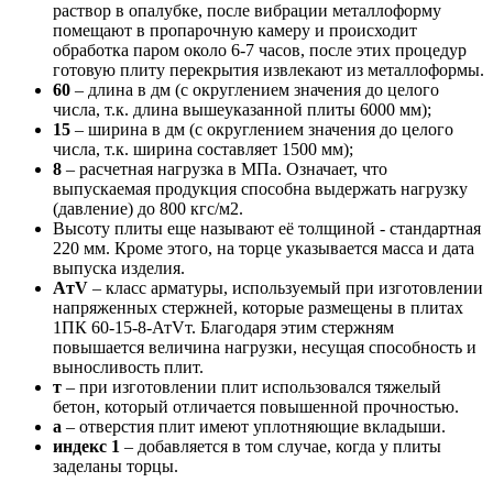
раствор в опалубке, после вибрации металлоформу
помещают в пропарочную камеру и происходит
обработка паром около 6-7 часов, после этих процедур
готовую плиту перекрытия извлекают из металлоформы.
60
– длина в дм (с округлением значения до целого
числа, т.к. длина вышеуказанной плиты 6000 мм);
15
– ширина в дм (с округлением значения до целого
числа, т.к. ширина составляет 1500 мм);
8
– расчетная нагрузка в МПа. Означает, что
выпускаемая продукция способна выдержать нагрузку
(давление) до 800 кгс/м2.
Высоту плиты еще называют её толщиной - стандартная
220 мм. Кроме этого, на торце указывается масса и дата
выпуска изделия.
AтV
– класс арматуры, используемый при изготовлении
напряженных стержней, которые размещены в плитах
1ПК 60-15-8-АтVт. Благодаря этим стержням
повышается величина нагрузки, несущая способность и
выносливость плит.
т
– при изготовлении плит использовался тяжелый
бетон, который отличается повышенной прочностью.
а
– отверстия плит имеют уплотняющие вкладыши.
индекс 1
– добавляется в том случае, когда у плиты
заделаны торцы.