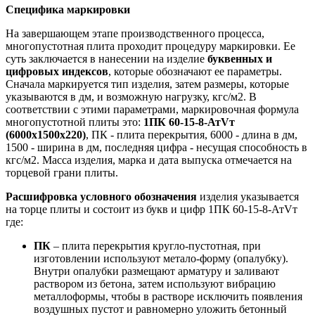
Специфика маркировки
На завершающем этапе производственного процесса,
многопустотная плита проходит процедуру маркировки. Ее
суть заключается в нанесении на изделие
буквенных и
цифровых индексов
, которые обозначают ее параметры.
Сначала маркируется тип изделия, затем размеры, которые
указываются в дм, и возможную нагрузку, кгс/м2. В
соответствии с этими параметрами, маркировочная формула
многопустотной плиты это:
1ПК 60-15-8-АтVт
(6000х1500х220)
, ПК - плита перекрытия, 6000 - длина в дм,
1500 - ширина в дм, последняя цифра - несущая способность в
кгс/м2. Масса изделия, марка и дата выпуска отмечается на
торцевой грани плиты.
Расшифровка условного обозначения
изделия указывается
на торце плиты и состоит из букв и цифр 1ПК 60-15-8-АтVт
где:
ПК
– плита перекрытия кругло-пустотная, при
изготовлении используют метало-форму (опалубку).
Внутри опалубки размещают арматуру и заливают
раствором из бетона, затем используют вибрацию
металлоформы, чтобы в растворе исключить появления
воздушных пустот и равномерно уложить бетонный