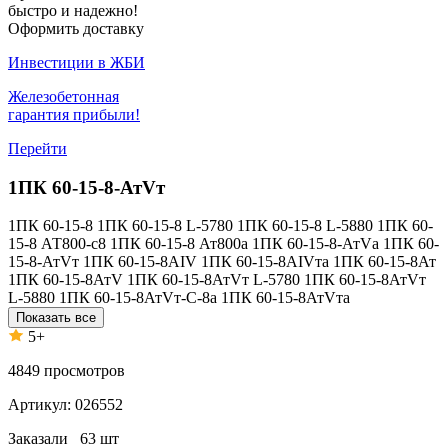
быстро и надежно!
Оформить доставку
Инвестиции в ЖБИ
Железобетонная
гарантия прибыли!
Перейти
1ПК 60-15-8-АтVт
1ПК 60-15-8
1ПК 60-15-8 L-5780
1ПК 60-15-8 L-5880
1ПК 60-
15-8 АТ800-с8
1ПК 60-15-8 Ат800а
1ПК 60-15-8-АтVа
1ПК 60-
15-8-АтVт
1ПК 60-15-8AIV
1ПК 60-15-8AIVта
1ПК 60-15-8Ат
1ПК 60-15-8АтV
1ПК 60-15-8АтVт L-5780
1ПК 60-15-8АтVт
L-5880
1ПК 60-15-8АтVт-С-8а
1ПК 60-15-8АтVта
Показать все
5+
4849
просмотров
Артикул:
026552
Заказали
63 шт