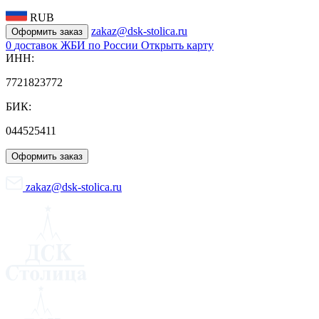
RUB
zakaz@dsk-stolica.ru
Оформить заказ
0
доставок ЖБИ по России
Открыть карту
ИНН:
7721823772
БИК:
044525411
Оформить заказ
zakaz@dsk-stolica.ru