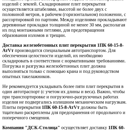
изделий с землей. Складирование плит перекрытия
осуществляется штабелями, высотой не более двух с
половиной метров, в рабочем (горизонтальном) положении, с
рассортировкой по партиям. Между изделиями прокладывают
деревянные прокладки толщиной не менее 30 мм, располагая
их под монтажными петлями, для предотвращения
образования изломов и трещин.
Доставка железобетонных плит перекрытия 1ПК 60-15-8-
АтVт
производится специальным автотранспортом. Для
обеспечения целостности изделий, их необходимо
складировать в соответствии с нормативными требованиями.
Погрузка и разгрузка железобетонных плит должна
выполняться только с помощью крана и под руководством
опытных такелажников.
Не рекомендуется укладывать более пяти плит перекрытия в
один автотраспорт (с учетом их длины и веса). Важно, чтобы
при транспортировке и погрузочно-разгрузочных работах
изделия не подвергались излишним механическим нагрузкам.
Плиты перекрытия
1ПК 60-15-8-АтVт
должны быть
тщательно раскреплены для предохранения от продольного и
поперечного смещения.
Компания "ДСК-Столица"
осуществляет доставку
1ПК 60-