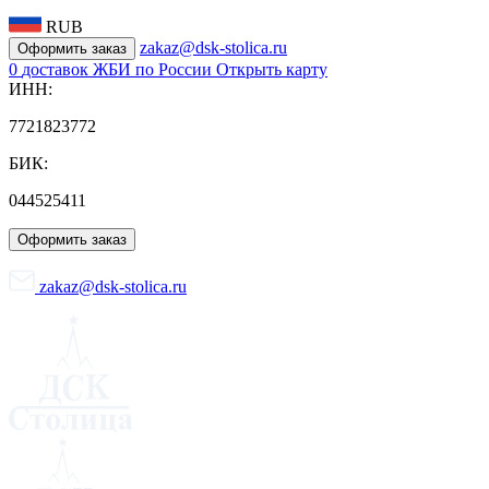
RUB
zakaz@dsk-stolica.ru
Оформить заказ
0
доставок ЖБИ по России
Открыть карту
ИНН:
7721823772
БИК:
044525411
Оформить заказ
zakaz@dsk-stolica.ru