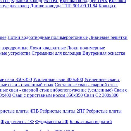
в ПП
Крышки колодцев ПВГ
Крышки колодцев ПВК
Крышки
онус для колец
Днище колодца ТПР 901-09.11.84
Кольца с
вые
Лотки водоотводные полимербетонные
Ливневые решетки
 аэродромные
Люки квадратные
Люки полимерные
ные устройства
Стремянки для колодцев
Внутренняя оснастка
ые сваи 350х350
Усиленные сваи 400х400
Усиленные сваи с
ные сваи - стаканный стык
Составные сваи - сварной стык
ные сваи - сварной стык вибропогружение (усиленные)
Сваи с
0х400
Сваи с приставным носом 350х350
Сваи С2 300х300
бристые плиты 4ПВ
Ребристые плиты 2ПГ
Ребристые плиты
Фундаменты 1Ф
Фундаменты 2Ф
Блок-стакан верхний