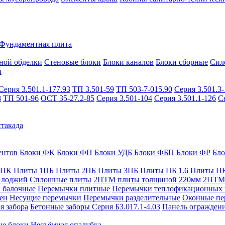
Фундаментная плита
ной обделки
Стеновые блоки
Блоки каналов
Блоки сборные
Сил
и
Серия 3.501.1-177.93
ТП 3.501-59
ТП 503-7-015.90
Серия 3.501.3-
8
ТП 501-96
ОСТ 35-27.2-85
Серия 3.501-104
Серия 3.501.1-126
С
такада
ентов
Блоки ФК
Блоки ФП
Блоки УДБ
Блоки ФБП
Блоки ФР
Бл
1ПК
Плиты 1ПБ
Плиты 2ПБ
Плиты 3ПБ
Плиты ПБ 1.6
Плиты ПБ
 лоджий
Сплошные плиты
2ПТМ плиты толщиной 220мм
2ПТМ 
 балочные
Перемычки плитные
Перемычки теплофикационных 
ен
Несущие перемычки
Перемычки разделительные
Оконные пе
я забора
Бетонные заборы Серия Б3.017.1-4.03
Панель ограждени
ые блоки
Несъёмная опалубка