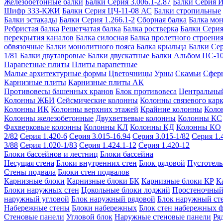
Железобетонные балки
Балки Серия 3.006.1-2.87
Балки Серия 
Шифр 333-КЖИ
Балки Серия ЦЧ-11-08 АС
Балки стропильные
Балки эстакады
Балки Серия 1.266.1-2
Сборная балка
Балка мо
Ребристая балка
Решетчатая балка
Балка ростверка
Балки Серия
перекрытия каналов
Балка силосная
Балка пролетного строени
обвязочные
Балки монолитного пояса
Балка крыльца
Балки Се
1/81
Балки двутавровые
Балки двускатные
Балки Альбом ПС-1
Парапетные плиты
Плиты парапетные
Малые архитектурные формы
Цветочницы
Урны
Скамьи
Сфер
Карнизные плиты
Карнизные плиты АК
Противовесы башенных кранов
Блок противовеса
Центральный
Колонны ЖБИ
Сейсмические колонны
Колонны связевого карк
Колонны ИК
Колонны верхних этажей
Крайние колонны
Коло
Колонны железобетонные
Двухветвевые колонны
Колонны КС
Фахверковые колонны
Колонны КЛ
Колонны КД
Колонны КО
2/82
Серия 1.420-6
Серия 3.015-16.94
Серия 3.015-1/82
Серия 1.
3/88
Серия 1.020-1/83
Серия 1.424.1-12
Серия 1.420-12
Блоки бассейнов и лестниц
Блоки бассейна
Несущая стена
Блоки внутренних стен
Блок рядовой
Пустотелы
Стены подвала
Блоки стен подвалов
Карнизные блоки
Карнизные блоки БК
Карнизные блоки КР
К
Блоки наружных стен
Цокольные блоки лоджий
Простеночный
наружный угловой
Блок наружный рядовой
Блок наружный ст
Набережные стены
Блоки набережных
Блок стен набережных 
Стеновые панели
Угловой блок
Наружные стеновые панели
Ря