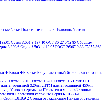
осные блоки
Подземные тоннели
Подводный стенд
183.01
Серия 3.501.3-187.10
ОСТ 35-27.0(1)-85
Сборные
ерия 3.820-6
Серия 3.503.1-112.97
ГОСТ 26067.0-83
ТУ 57-368
оки Ф
Блоки ФБ
Блоки Б
Фундаментный блок стаканного типа
 2.7
Плиты 3.2ПБ
Плиты ПБ 4.0
Плиты НВ
Плиты НВК
плиты толщиной 320мм
2ПТМ плиты толщиной 450мм
камер
Угловая перемычка
Перемычки ячеистобетонные
ремычки
Перемычки балочные Серия Б1.038.1-1
я Серия 3.818.9-2
Стенки ограждающие
Панель ограждения