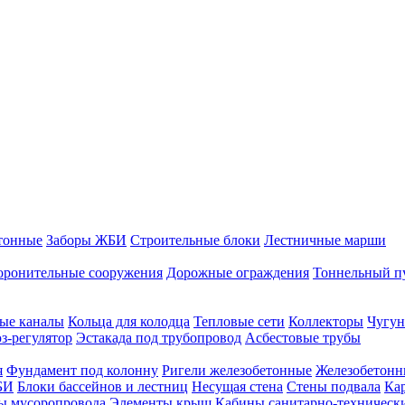
тонные
Заборы ЖБИ
Строительные блоки
Лестничные марши
оронительные сооружения
Дорожные ограждения
Тоннельный п
ые каналы
Кольца для колодца
Тепловые сети
Коллекторы
Чугун
-регулятор
Эстакада под трубопровод
Асбестовые трубы
я
Фундамент под колонну
Ригели железобетонные
Железобетонн
БИ
Блоки бассейнов и лестниц
Несущая стена
Стены подвала
Ка
ы мусоропровода
Элементы крыш
Кабины санитарно-техническ