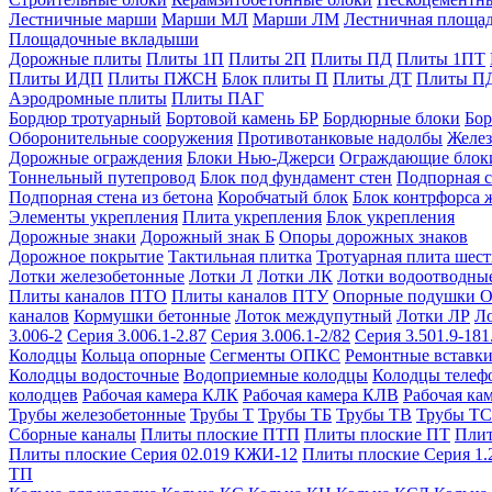
Лестничные марши
Марши МЛ
Марши ЛМ
Лестничная площа
Площадочные вкладыши
Дорожные плиты
Плиты 1П
Плиты 2П
Плиты ПД
Плиты 1ПТ
Плиты ИДП
Плиты ПЖСН
Блок плиты П
Плиты ДТ
Плиты П
Аэродромные плиты
Плиты ПАГ
Бордюр тротуарный
Бортовой камень БР
Бордюрные блоки
Бор
Оборонительные сооружения
Противотанковые надолбы
Желез
Дорожные ограждения
Блоки Нью-Джерси
Ограждающие блок
Тоннельный путепровод
Блок под фундамент стен
Подпорная с
Подпорная стена из бетона
Коробчатый блок
Блок контрфорса 
Элементы укрепления
Плита укрепления
Блок укрепления
Дорожные знаки
Дорожный знак Б
Опоры дорожных знаков
Дорожное покрытие
Тактильная плитка
Тротуарная плита шес
Лотки железобетонные
Лотки Л
Лотки ЛК
Лотки водоотводны
Плиты каналов ПТО
Плиты каналов ПТУ
Опорные подушки 
каналов
Кормушки бетонные
Лоток междупутный
Лотки ЛР
Л
3.006-2
Серия 3.006.1-2.87
Серия 3.006.1-2/82
Серия 3.501.9-181
Колодцы
Кольца опорные
Сегменты ОПКС
Ремонтные вставк
Колодцы водосточные
Водоприемные колодцы
Колодцы теле
колодцев
Рабочая камера КЛК
Рабочая камера КЛВ
Рабочая ка
Трубы железобетонные
Трубы Т
Трубы ТБ
Трубы ТВ
Трубы ТС
Сборные каналы
Плиты плоские ПТП
Плиты плоские ПТ
Плит
Плиты плоские Серия 02.019 КЖИ-12
Плиты плоские Серия 1.
ТП