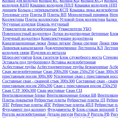
Кольца для колодца
Кольца КС
Кольца КЦ
Кольца КСД
Кольца
колодцев КЦП
Крышки колодцев ППЛ
Крышки колодцев 1ПП
днищем
Кольца с перекрытием КСП
Крышка люка железобето
Тепловые сети
Плиты В
Плиты ВП
Монолитный приямок
Неп
Коллекторы
Плиты коллектора
Угловой блок коллектора
Балки
Чугунные изделия
Цоколь чугунный
Утяжелители железобетонные
Утяжелители УБО
Поверхностный водоотвод
Лотки водоотводные бетонные
Блок
Точечный водоотвод
Комплектующие водоотвода
Канализационные люки
Люки легкие
Люки средние
Люки тяж
Ливневая канализация
Дождеприемники
Лестницы КЛ
Лестни
колодцев связи
Изделия из металла
Шлюз-регулятор
Блок гасителя
Блок служебного моста
Стеново
Эстакада под трубопровод
Вставка железобетонная
Асбестовые трубы
Асбестоцементные трубы безнапорные
Асбе
Сваи железобетонные
Сваи 200х200
Сваи 250х250
Сваи 300х3
приставным носом 300х300
Усиленные сваи с приставным нос
Составные сваи - сварной стык 300х300
Составные сваи - свар
приставным носом 200х200
Сваи с приставным носом 250х250
Сваи С3У 300х300
Сваи мостовые
Сваи СЦ
Вентиляционные блоки
Вентиляционные блоки БВ
Вентиляци
Плиты покрытия
Ребристые плиты
Ребристые плиты 1П
Ребри
3ПГ
Ребристые плиты 4ПГ
Ребристые плиты 4ПЛ
Ребристые 
Фундамент под колонну
Фундаменты Ф
Блок-стакан верхний
П
Ригели железобетонные
Детали ригеля
Ригель Р
Ригель РВ
Риг