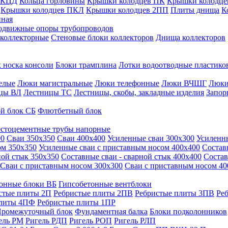
 КЦД
Кольца горловины
Крышки колодцев ПК
Крышки колодце
Крышки колодцев ПКЛ
Крышки колодцев 2ПП
Плиты днища
К
нная
одвижные опоры трубопроводов
 коллекторные
Стеновые блоки коллекторов
Днища коллекторов
 носка консоли
Блоки трамплина
Лотки водоотводные пластико
елые
Люки магистральные
Люки телефонные
Люки ВЧШГ
Люки
цы ВЛ
Лестницы ТС
Лестницы, скобы, закладные изделия
Запор
й блок СБ
Флютбетный блок
стоцементные трубы напорные
00
Сваи 350х350
Сваи 400х400
Усиленные сваи 300х300
Усиленн
ом 350х350
Усиленные сваи с приставным носом 400х400
Состав
ной стык 350х350
Составные сваи - сварной стык 400х400
Состав
Сваи с приставным носом 300х300
Сваи с приставным носом 40
онные блоки ВБ
Гипсобетонные вентблоки
стые плиты 2П
Ребристые плиты 2ПВ
Ребристые плиты 3ПВ
Ре
плиты 4ПФ
Ребристые плиты 1ПР
ромежуточный блок
Фундаментная балка
Блоки подколонников
ель РМ
Ригель РДП
Ригель РОП
Ригель РЛП