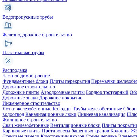
Водопропускные трубы
Железнодорожное строительство
Пластиковые трубы
Распродажа
Частное домостроение
Фундаментные блоки
Плиты перекрытия
Перемычки железобе
Дорожное строительство
Дорожные плиты
Аэродромные плиты
Бордюр тротуарный
Об
Дорожные знаки
Дорожное покрытие
Инженерное строительство
Лотки железобетонные
Колодцы
Трубы железобетонные
Сборн
водоотвод
Канализационные люки
Ливневая канализация
Шлюз
Жилищное строительство
Сваи железобетонные
Вентиляционные блоки
Плиты покрыти
Карнизные плиты
Противовесы башенных кранов
Колонны Ж
Стеновые панели
Конструкции входов
Стены чердака
Элемент