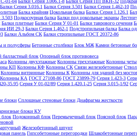
ИС-01-04
Балки Серия 3.006.1-8
Балки Серия ПП ВКН-32
Подкра
Балки Серия 3.016.1
Балки Серия 3.501
Балки Серия 1.462-10
По
нолитная
Балка крайняя
Цокольная балка
Балки Серия 1.126.1
Бал
 3.503
Подкосоурная балка
Балки под цокольные экраны
Лестнич
я
Балки плитные
Балки Серия У 01-01
Балки таврового сечения
Б
рия ИИ 29-3
Балки Серия 1.462-1
Подстропильная балка
Балка од
03
Балки Альбом СК
Балки стропильные ГОСТ 20372-86
ы и полусферы
Бетонные столбики
Блок МЖ
Камни бетонные б
 балластный блок
Опорный блок противовеса
аса
Колонны двухэтажные
Колонны трехэтажные
Колонны четы
нны КП
Колонны КФ
Колонны СК
Связи железобетонные
Ствол
Колонны витринные
Колонны К
Колонны для зданий без мосто
Колонны КА
ГОСТ 27108-86
ГОСТ 23899-79
Серия 1.423-3
Сери
420-35.95
Серия У 01-02/89
Серия 1.420.1-25
Серия 3.015-1/92
Сер
е блоки
Сплошные стеновые блоки
Диафрагма жесткости
арнизные блоки КУ
 блок
Подоконный блок
Перемычечный блок
Поясной блок
Пар
еновой
фартучный
Железобетонный шпунт
довая панель
Гипсобетонные перегородки
Шлакобетонные перег