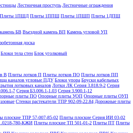
естницы
Лестничная проступь
Лестничные ограждения
Плиты 1ПШД
Плиты 1ППШ
Плиты 1ПШП
Плиты 1ДПШ
 камень БВ
Въездной камень ВП
Камень угловой УП
зобетонная доска
Блоки тела стен
Блок уголковый
в В
Плиты лотков П
Плиты лотков ПО
Плиты лотков ПП
ища каналов угловые ПДУ
Блоки упора
Бруски кабельных
рытия лотковых каналов
Лотки ЛК Серия 3.818.9-2
Серия
.006.1-7
Серия Б3.006.1-1.03
Серия 3.900.1-12
порные плиты ПО
Опорные плиты УОП
Опорные плиты ОУП
газовые
Стенки растекатели ТПР 902-09-22.84
Дорожные плиты
ы плоские ТПР 57-007-85-02
Плиты плоские Серия ИИ 03-02
1.0218-780-КЖИ
Плиты плоские ТП 501-01-2
Плиты ПТ
Плиты