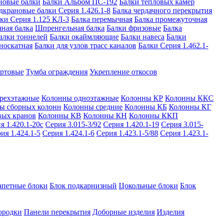
новые балки
Балки Альбом ПС-192
Балки тепловых камер
дкрановые балки Серия 1.426.1-8
Балка чердачного перекрытия
ки Серия 1.125 КЛ-3
Балка перемычная
Балка промежуточная
ная балка
Шпренгельная балка
Балки фризовые
Балка
алки тоннелей
Балки окаймляющие
Балки навеса
Балки
носкатная
Балки для узлов трасс каналов
Балки Серия 1.462.1-
ортовые
Тумба ограждения
Укрепление откосов
рехэтажные
Колонны одноэтажные
Колонны КР
Колонны ККС
ы сборных колонн
Колонны средние
Колонны КБ
Колонны КГ
вых кранов
Колонны КВ
Колонны КН
Колонны ККП
я 1.420.1-20с
Серия 3.015-3/92
Серия 1.420.1-19
Серия 3.015-
ия 1.424.1-5
Серия 1.424.1-6
Серия 1.423.1-5/88
Серия 1.423.1-
апетные блоки
Блок подкарнизный
Цокольные блоки
Блок
ородки
Панели перекрытия
Доборные изделия
Изделия