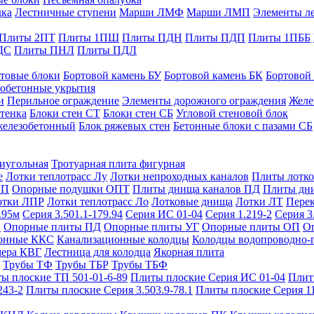
дка
Лестничные ступени
Марши ЛМФ
Марши ЛМП
Элементы л
Плиты 2ПТ
Плиты 1ПШ
Плиты ПДН
Плиты ПДП
Плиты 1ПББ
ДС
Плиты ПНЛ
Плиты ПДЛ
товые блоки
Бортовой камень БУ
Бортовой камень БК
Бортовой
обетонные укрытия
и
Перильное ограждение
Элементы дорожного ограждения
Желе
тенка
Блоки стен СТ
Блоки стен СБ
Угловой стеновой блок
железобетонный
Блок ряжевых стен
Бетонные блоки с пазами СБ
тиугольная
Тротуарная плита фигурная
е
Лотки теплотрасс Лу
Лотки непроходных каналов
Плиты лотко
ОП
Опорные подушки ОПТ
Плиты днища каналов ПД
Плиты дн
отки ЛПР
Лотки теплотрасс Ло
Лотковые днища
Лотки ЛТ
Перек
.95м
Серия 3.501.1-179.94
Серия ИС 01-04
Серия 1.219-2
Серия 3
и
Опорные плиты ПД
Опорные плиты УГ
Опорные плиты ОП
О
фонные ККС
Канализационные колодцы
Колодцы водопроводно-
мера КВГ
Лестница для колодца
Якорная плита
Трубы ТФ
Трубы ТБР
Трубы ТБФ
ы плоские ТП 501-01-6-89
Плиты плоские Серия ИС 01-04
Плит
243-2
Плиты плоские Серия 3.503.9-78.1
Плиты плоские Серия 1