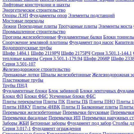
Лифтовые конструкции и шахты
Энергетическое строительство
Опоры ЛЭП
Фундаменты опор
Элементы подстанций
Мостовые переходы
Лежни
Переходные плиты
Тротуарные плиты
Элементы моста
Промышленное строительство
Прогоны железобетонные
Фундаментные балки
Блоки тоннель
Сооружение земляной плотины
Фундамент под насос
Капител
Водопропускные трубы
Шифр 1484.1
Шифр 2119РЧ
Шифр 2175РЧ
Серия 3.501.1-144.1
тепловые камеры
Серия 3.501.1-179.94
Шифр 2068Р
Шифр 233
Серия 3.501-107
Железнодорожное строительство
Дренажные лотки
Шпалы железобетонные
Железнодорожная эс
Пластиковые трубы
Трубы ПНД
Фундаментные блоки
Блок забивной
Блоки ленточных фундам
Блоки ФЛ
Блоки ФБС
Усеченные блоки ФБС
Плиты перекрытия
Плиты ПК
Плиты ПБ
Плиты ПНО
Плиты 
Плиты НВКУ
Плиты 4НВК
Плиты П
Балконные плиты
Плиты
Перемычки железобетонные
Перемычки брусковые
Перемычки
Перемычки фасадные
Перемычки ИП
Перемычки наружных ст
Заборы ЖБИ
Бетонные заборы
Фундамент под забор
Столбы дл
Серия 3.017-1
Фундамент ограждения
Строительные блоки
Керамзитобетонные блоки
Пескоцементн