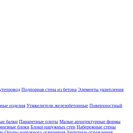
утепровод
Подпорная стена из бетона
Элементы укрепления
ные изделия
Утяжелители железобетонные
Поверхностный
ые балки
Парапетные плиты
Малые архитектурные формы
рнизные блоки
Блоки наружных стен
Набережные стены
ие
Опоры наружного освещения
Защитные ограждения