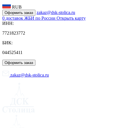
RUB
zakaz@dsk-stolica.ru
Оформить заказ
0
доставок ЖБИ по России
Открыть карту
ИНН:
7721823772
БИК:
044525411
Оформить заказ
zakaz@dsk-stolica.ru