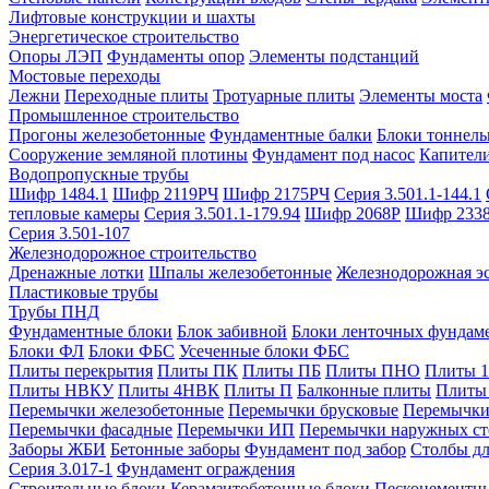
Лифтовые конструкции и шахты
Энергетическое строительство
Опоры ЛЭП
Фундаменты опор
Элементы подстанций
Мостовые переходы
Лежни
Переходные плиты
Тротуарные плиты
Элементы моста
Промышленное строительство
Прогоны железобетонные
Фундаментные балки
Блоки тоннель
Сооружение земляной плотины
Фундамент под насос
Капител
Водопропускные трубы
Шифр 1484.1
Шифр 2119РЧ
Шифр 2175РЧ
Серия 3.501.1-144.1
тепловые камеры
Серия 3.501.1-179.94
Шифр 2068Р
Шифр 233
Серия 3.501-107
Железнодорожное строительство
Дренажные лотки
Шпалы железобетонные
Железнодорожная эс
Пластиковые трубы
Трубы ПНД
Фундаментные блоки
Блок забивной
Блоки ленточных фундам
Блоки ФЛ
Блоки ФБС
Усеченные блоки ФБС
Плиты перекрытия
Плиты ПК
Плиты ПБ
Плиты ПНО
Плиты 
Плиты НВКУ
Плиты 4НВК
Плиты П
Балконные плиты
Плиты
Перемычки железобетонные
Перемычки брусковые
Перемычки
Перемычки фасадные
Перемычки ИП
Перемычки наружных ст
Заборы ЖБИ
Бетонные заборы
Фундамент под забор
Столбы дл
Серия 3.017-1
Фундамент ограждения
Строительные блоки
Керамзитобетонные блоки
Пескоцементн