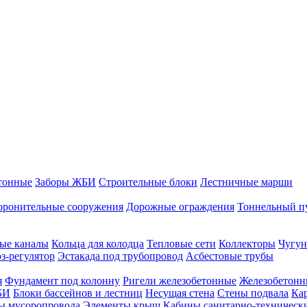
тонные
Заборы ЖБИ
Строительные блоки
Лестничные марши
оронительные сооружения
Дорожные ограждения
Тоннельный п
ые каналы
Кольца для колодца
Тепловые сети
Коллекторы
Чугун
-регулятор
Эстакада под трубопровод
Асбестовые трубы
я
Фундамент под колонну
Ригели железобетонные
Железобетонн
БИ
Блоки бассейнов и лестниц
Несущая стена
Стены подвала
Ка
ы мусоропровода
Элементы крыш
Кабины санитарно-техническ