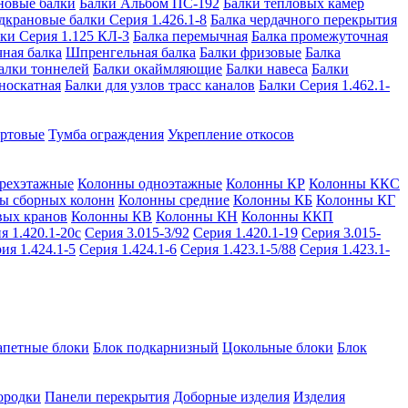
новые балки
Балки Альбом ПС-192
Балки тепловых камер
дкрановые балки Серия 1.426.1-8
Балка чердачного перекрытия
ки Серия 1.125 КЛ-3
Балка перемычная
Балка промежуточная
ная балка
Шпренгельная балка
Балки фризовые
Балка
алки тоннелей
Балки окаймляющие
Балки навеса
Балки
носкатная
Балки для узлов трасс каналов
Балки Серия 1.462.1-
ортовые
Тумба ограждения
Укрепление откосов
рехэтажные
Колонны одноэтажные
Колонны КР
Колонны ККС
ы сборных колонн
Колонны средние
Колонны КБ
Колонны КГ
вых кранов
Колонны КВ
Колонны КН
Колонны ККП
я 1.420.1-20с
Серия 3.015-3/92
Серия 1.420.1-19
Серия 3.015-
ия 1.424.1-5
Серия 1.424.1-6
Серия 1.423.1-5/88
Серия 1.423.1-
апетные блоки
Блок подкарнизный
Цокольные блоки
Блок
ородки
Панели перекрытия
Доборные изделия
Изделия