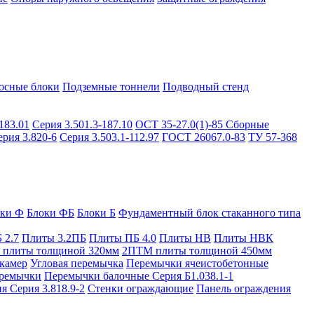
осные блоки
Подземные тоннели
Подводный стенд
183.01
Серия 3.501.3-187.10
ОСТ 35-27.0(1)-85
Сборные
ерия 3.820-6
Серия 3.503.1-112.97
ГОСТ 26067.0-83
ТУ 57-368
оки Ф
Блоки ФБ
Блоки Б
Фундаментный блок стаканного типа
 2.7
Плиты 3.2ПБ
Плиты ПБ 4.0
Плиты НВ
Плиты НВК
плиты толщиной 320мм
2ПТМ плиты толщиной 450мм
камер
Угловая перемычка
Перемычки ячеистобетонные
ремычки
Перемычки балочные Серия Б1.038.1-1
я Серия 3.818.9-2
Стенки ограждающие
Панель ограждения