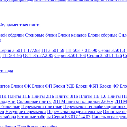
Фундаментная плита
ной обделки
Стеновые блоки
Блоки каналов
Блоки сборные
Сил
и
Серия 3.501.1-177.93
ТП 3.501-59
ТП 503-7-015.90
Серия 3.501.3-
8
ТП 501-96
ОСТ 35-27.2-85
Серия 3.501-104
Серия 3.501.1-126
С
такада
ентов
Блоки ФК
Блоки ФП
Блоки УДБ
Блоки ФБП
Блоки ФР
Бл
1ПК
Плиты 1ПБ
Плиты 2ПБ
Плиты 3ПБ
Плиты ПБ 1.6
Плиты ПБ
 лоджий
Сплошные плиты
2ПТМ плиты толщиной 220мм
2ПТМ 
 балочные
Перемычки плитные
Перемычки теплофикационных 
ен
Несущие перемычки
Перемычки разделительные
Оконные пе
я забора
Бетонные заборы Серия Б3.017.1-4.03
Панель ограждени
ые блоки
Несъёмная опалубка