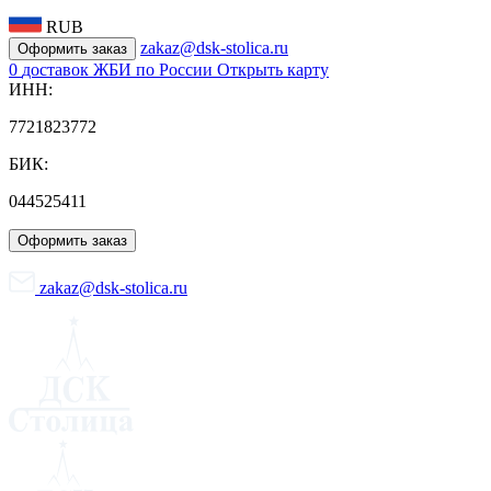
RUB
zakaz@dsk-stolica.ru
Оформить заказ
0
доставок ЖБИ по России
Открыть карту
ИНН:
7721823772
БИК:
044525411
Оформить заказ
zakaz@dsk-stolica.ru