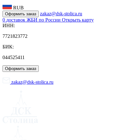
RUB
zakaz@dsk-stolica.ru
Оформить заказ
0
доставок ЖБИ по России
Открыть карту
ИНН:
7721823772
БИК:
044525411
Оформить заказ
zakaz@dsk-stolica.ru