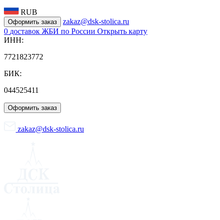
RUB
zakaz@dsk-stolica.ru
Оформить заказ
0
доставок ЖБИ по России
Открыть карту
ИНН:
7721823772
БИК:
044525411
Оформить заказ
zakaz@dsk-stolica.ru