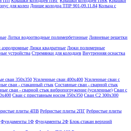
в ПП
Крышки колодцев ПВГ
Крышки колодцев ПВК
Крышки
онус для колец
Днище колодца ТПР 901-09.11.84
Кольца с
вые
Лотки водоотводные полимербетонные
Ливневые решетки
 аэродромные
Люки квадратные
Люки полимерные
ные устройства
Стремянки для колодцев
Внутренняя оснастка
ые сваи 350х350
Усиленные сваи 400х400
Усиленные сваи с
ные сваи - стаканный стык
Составные сваи - сварной стык
ные сваи - сварной стык вибропогружение (усиленные)
Сваи с
0х400
Сваи с приставным носом 350х350
Сваи С2 300х300
бристые плиты 4ПВ
Ребристые плиты 2ПГ
Ребристые плиты
Фундаменты 1Ф
Фундаменты 2Ф
Блок-стакан верхний