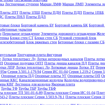
дка
Лестничные ступени
Марши ЛМФ
Марши ЛМП
Элементы л
Плиты 2ПТ
Плиты 1ПШ
Плиты ПДН
Плиты ПДП
Плиты 1ПББ
ДС
Плиты ПНЛ
Плиты ПДЛ
товые блоки
Бортовой камень БУ
Бортовой камень БК
Бортовой
обетонные укрытия
и
Перильное ограждение
Элементы дорожного ограждения
Желе
тенка
Блоки стен СТ
Блоки стен СБ
Угловой стеновой блок
железобетонный
Блок ряжевых стен
Бетонные блоки с пазами СБ
тиугольная
Тротуарная плита фигурная
е
Лотки теплотрасс Лу
Лотки непроходных каналов
Плиты лотко
ОП
Опорные подушки ОПТ
Плиты днища каналов ПД
Плиты дн
отки ЛПР
Лотки теплотрасс Ло
Лотковые днища
Лотки ЛТ
Перек
.95м
Серия 3.501.1-179.94
Серия ИС 01-04
Серия 1.219-2
Серия 3
и
Опорные плиты ПД
Опорные плиты УГ
Опорные плиты ОП
О
фонные ККС
Канализационные колодцы
Колодцы водопроводно-
мера КВГ
Лестница для колодца
Якорная плита
Трубы ТФ
Трубы ТБР
Трубы ТБФ
ы плоские ТП 501-01-6-89
Плиты плоские Серия ИС 01-04
Плит
243-2
Плиты плоские Серия 3.503.9-78.1
Плиты плоские Серия 1