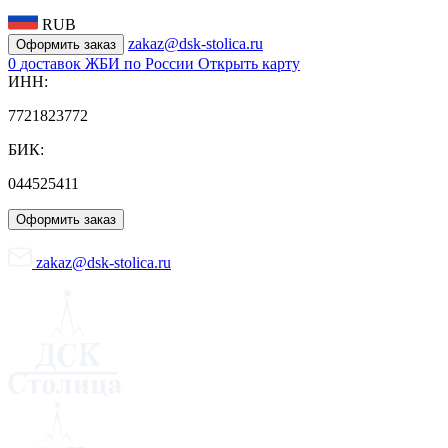
RUB
zakaz@dsk-stolica.ru
Оформить заказ
0
доставок ЖБИ по России
Открыть карту
ИНН:
7721823772
БИК:
044525411
Оформить заказ
zakaz@dsk-stolica.ru