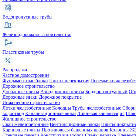
Водопропускные трубы
Железнодорожное строительство
Пластиковые трубы
Распродажа
Частное домостроение
Фундаментные блоки
Плиты перекрытия
Перемычки железобе
Дорожное строительство
Дорожные плиты
Аэродромные плиты
Бордюр тротуарный
Об
Дорожные знаки
Дорожное покрытие
Инженерное строительство
Лотки железобетонные
Колодцы
Трубы железобетонные
Сборн
водоотвод
Канализационные люки
Ливневая канализация
Шлюз
Жилищное строительство
Сваи железобетонные
Вентиляционные блоки
Плиты покрыти
Карнизные плиты
Противовесы башенных кранов
Колонны Ж
Стеновые панели
Конструкции входов
Стены чердака
Элемент