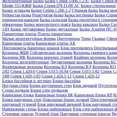
Железобетонные балки
Балки Серия 3.006.1-2.87
Балки Серия 
Шифр 333-КЖИ
Балки Серия ЦЧ-11-08 АС
Балки стропильные
Балки эстакады
Балки Серия 1.266.1-2
Сборная балка
Балка мо
Ребристая балка
Решетчатая балка
Балка ростверка
Балки Серия
перекрытия каналов
Балка силосная
Балка пролетного строени
обвязочные
Балки монолитного пояса
Балка крыльца
Балки Се
1/81
Балки двутавровые
Балки двускатные
Балки Альбом ПС-1
Парапетные плиты
Плиты парапетные
Малые архитектурные формы
Цветочницы
Урны
Скамьи
Сфер
Карнизные плиты
Карнизные плиты АК
Противовесы башенных кранов
Блок противовеса
Центральный
Колонны ЖБИ
Сейсмические колонны
Колонны связевого карк
Колонны ИК
Колонны верхних этажей
Крайние колонны
Коло
Колонны железобетонные
Двухветвевые колонны
Колонны КС
Фахверковые колонны
Колонны КЛ
Колонны КД
Колонны КО
2/82
Серия 1.420-6
Серия 3.015-16.94
Серия 3.015-1/82
Серия 1.
3/88
Серия 1.020-1/83
Серия 1.424.1-12
Серия 1.420-12
Блоки бассейнов и лестниц
Блоки бассейна
Несущая стена
Блоки внутренних стен
Блок рядовой
Пустотелы
Стены подвала
Блоки стен подвалов
Карнизные блоки
Карнизные блоки БК
Карнизные блоки КР
К
Блоки наружных стен
Цокольные блоки лоджий
Простеночный
наружный угловой
Блок наружный рядовой
Блок наружный ст
Набережные стены
Блоки набережных
Блок стен набережных 
Стеновые панели
Угловой блок
Наружные стеновые панели
Ря