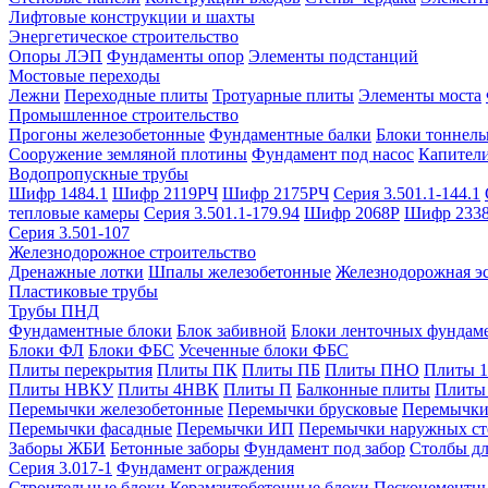
Лифтовые конструкции и шахты
Энергетическое строительство
Опоры ЛЭП
Фундаменты опор
Элементы подстанций
Мостовые переходы
Лежни
Переходные плиты
Тротуарные плиты
Элементы моста
Промышленное строительство
Прогоны железобетонные
Фундаментные балки
Блоки тоннель
Сооружение земляной плотины
Фундамент под насос
Капител
Водопропускные трубы
Шифр 1484.1
Шифр 2119РЧ
Шифр 2175РЧ
Серия 3.501.1-144.1
тепловые камеры
Серия 3.501.1-179.94
Шифр 2068Р
Шифр 233
Серия 3.501-107
Железнодорожное строительство
Дренажные лотки
Шпалы железобетонные
Железнодорожная эс
Пластиковые трубы
Трубы ПНД
Фундаментные блоки
Блок забивной
Блоки ленточных фундам
Блоки ФЛ
Блоки ФБС
Усеченные блоки ФБС
Плиты перекрытия
Плиты ПК
Плиты ПБ
Плиты ПНО
Плиты 
Плиты НВКУ
Плиты 4НВК
Плиты П
Балконные плиты
Плиты
Перемычки железобетонные
Перемычки брусковые
Перемычки
Перемычки фасадные
Перемычки ИП
Перемычки наружных ст
Заборы ЖБИ
Бетонные заборы
Фундамент под забор
Столбы дл
Серия 3.017-1
Фундамент ограждения
Строительные блоки
Керамзитобетонные блоки
Пескоцементн