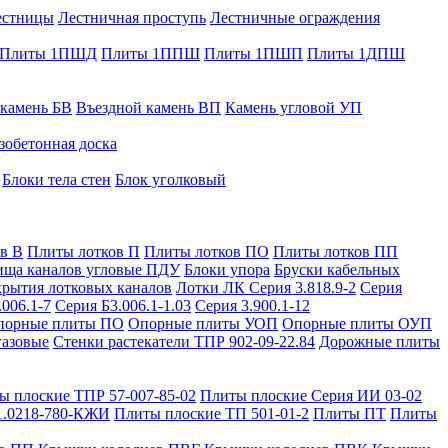
естницы
Лестничная проступь
Лестничные ограждения
Плиты 1ПШД
Плиты 1ППШ
Плиты 1ПШП
Плиты 1ДПШ
 камень БВ
Въездной камень ВП
Камень угловой УП
зобетонная доска
Блоки тела стен
Блок уголковый
в В
Плиты лотков П
Плиты лотков ПО
Плиты лотков ПП
ища каналов угловые ПДУ
Блоки упора
Бруски кабельных
рытия лотковых каналов
Лотки ЛК Серия 3.818.9-2
Серия
.006.1-7
Серия Б3.006.1-1.03
Серия 3.900.1-12
порные плиты ПО
Опорные плиты УОП
Опорные плиты ОУП
газовые
Стенки растекатели ТПР 902-09-22.84
Дорожные плиты
ы плоские ТПР 57-007-85-02
Плиты плоские Серия ИИ 03-02
1.0218-780-КЖИ
Плиты плоские ТП 501-01-2
Плиты ПТ
Плиты