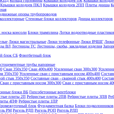
 КЦД
Кольца горловины
Крышки колодцев ПК
Крышки колодце
Крышки колодцев ПКЛ
Крышки колодцев 2ПП
Плиты днища
К
нная
одвижные опоры трубопроводов
 коллекторные
Стеновые блоки коллекторов
Днища коллекторов
 носка консоли
Блоки трамплина
Лотки водоотводные пластико
елые
Люки магистральные
Люки телефонные
Люки ВЧШГ
Люки
цы ВЛ
Лестницы ТС
Лестницы, скобы, закладные изделия
Запор
й блок СБ
Флютбетный блок
стоцементные трубы напорные
00
Сваи 350х350
Сваи 400х400
Усиленные сваи 300х300
Усиленн
ом 350х350
Усиленные сваи с приставным носом 400х400
Состав
ной стык 350х350
Составные сваи - сварной стык 400х400
Состав
Сваи с приставным носом 300х300
Сваи с приставным носом 40
онные блоки ВБ
Гипсобетонные вентблоки
стые плиты 2П
Ребристые плиты 2ПВ
Ребристые плиты 3ПВ
Ре
плиты 4ПФ
Ребристые плиты 1ПР
ромежуточный блок
Фундаментная балка
Блоки подколонников
ель РМ
Ригель РДП
Ригель РОП
Ригель РЛП