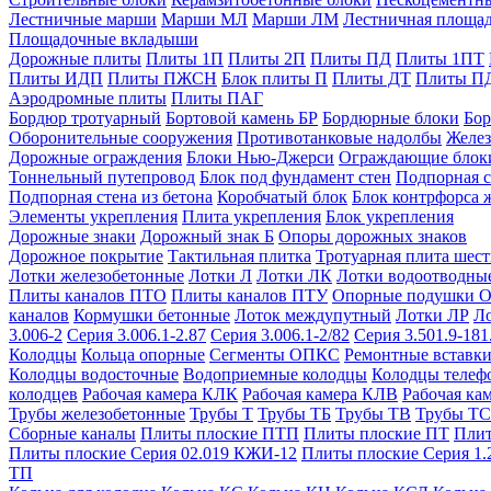
Лестничные марши
Марши МЛ
Марши ЛМ
Лестничная площа
Площадочные вкладыши
Дорожные плиты
Плиты 1П
Плиты 2П
Плиты ПД
Плиты 1ПТ
Плиты ИДП
Плиты ПЖСН
Блок плиты П
Плиты ДТ
Плиты П
Аэродромные плиты
Плиты ПАГ
Бордюр тротуарный
Бортовой камень БР
Бордюрные блоки
Бор
Оборонительные сооружения
Противотанковые надолбы
Желез
Дорожные ограждения
Блоки Нью-Джерси
Ограждающие блок
Тоннельный путепровод
Блок под фундамент стен
Подпорная с
Подпорная стена из бетона
Коробчатый блок
Блок контрфорса 
Элементы укрепления
Плита укрепления
Блок укрепления
Дорожные знаки
Дорожный знак Б
Опоры дорожных знаков
Дорожное покрытие
Тактильная плитка
Тротуарная плита шес
Лотки железобетонные
Лотки Л
Лотки ЛК
Лотки водоотводны
Плиты каналов ПТО
Плиты каналов ПТУ
Опорные подушки 
каналов
Кормушки бетонные
Лоток междупутный
Лотки ЛР
Л
3.006-2
Серия 3.006.1-2.87
Серия 3.006.1-2/82
Серия 3.501.9-181
Колодцы
Кольца опорные
Сегменты ОПКС
Ремонтные вставк
Колодцы водосточные
Водоприемные колодцы
Колодцы теле
колодцев
Рабочая камера КЛК
Рабочая камера КЛВ
Рабочая ка
Трубы железобетонные
Трубы Т
Трубы ТБ
Трубы ТВ
Трубы ТС
Сборные каналы
Плиты плоские ПТП
Плиты плоские ПТ
Плит
Плиты плоские Серия 02.019 КЖИ-12
Плиты плоские Серия 1.
ТП