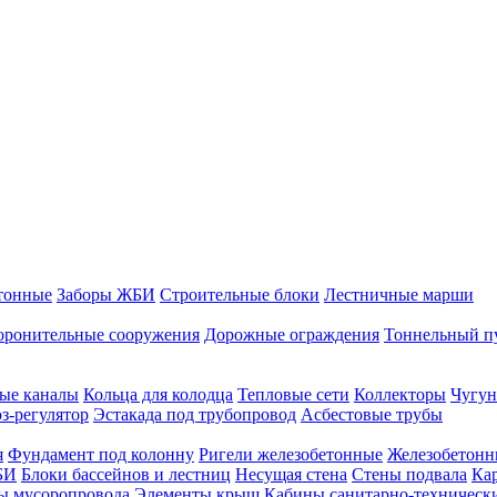
тонные
Заборы ЖБИ
Строительные блоки
Лестничные марши
оронительные сооружения
Дорожные ограждения
Тоннельный п
ые каналы
Кольца для колодца
Тепловые сети
Коллекторы
Чугун
-регулятор
Эстакада под трубопровод
Асбестовые трубы
я
Фундамент под колонну
Ригели железобетонные
Железобетонн
БИ
Блоки бассейнов и лестниц
Несущая стена
Стены подвала
Ка
ы мусоропровода
Элементы крыш
Кабины санитарно-техническ