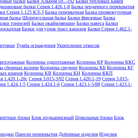
новые балки
Балки Альбом ПС-192
Балки тепловых камер
дкрановые балки Серия 1.426.1-8
Балка чердачного перекрытия
ки Серия 1.125 КЛ-3
Балка перемычная
Балка промежуточная
ная балка
Шпренгельная балка
Балки фризовые
Балка
алки тоннелей
Балки окаймляющие
Балки навеса
Балки
носкатная
Балки для узлов трасс каналов
Балки Серия 1.462.1-
ортовые
Тумба ограждения
Укрепление откосов
рехэтажные
Колонны одноэтажные
Колонны КР
Колонны ККС
ы сборных колонн
Колонны средние
Колонны КБ
Колонны КГ
вых кранов
Колонны КВ
Колонны КН
Колонны ККП
я 1.420.1-20с
Серия 3.015-3/92
Серия 1.420.1-19
Серия 3.015-
ия 1.424.1-5
Серия 1.424.1-6
Серия 1.423.1-5/88
Серия 1.423.1-
апетные блоки
Блок подкарнизный
Цокольные блоки
Блок
ородки
Панели перекрытия
Доборные изделия
Изделия