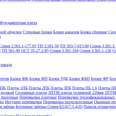
Фундаментная плита
ной обделки
Стеновые блоки
Блоки каналов
Блоки сборные
Сил
и
Серия 3.501.1-177.93
ТП 3.501-59
ТП 503-7-015.90
Серия 3.501.3-
8
ТП 501-96
ОСТ 35-27.2-85
Серия 3.501-104
Серия 3.501.1-126
С
такада
ентов
Блоки ФК
Блоки ФП
Блоки УДБ
Блоки ФБП
Блоки ФР
Бл
1ПК
Плиты 1ПБ
Плиты 2ПБ
Плиты 3ПБ
Плиты ПБ 1.6
Плиты ПБ
 лоджий
Сплошные плиты
2ПТМ плиты толщиной 220мм
2ПТМ 
 балочные
Перемычки плитные
Перемычки теплофикационных 
ен
Несущие перемычки
Перемычки разделительные
Оконные пе
я забора
Бетонные заборы Серия Б3.017.1-4.03
Панель ограждени
ые блоки
Несъёмная опалубка