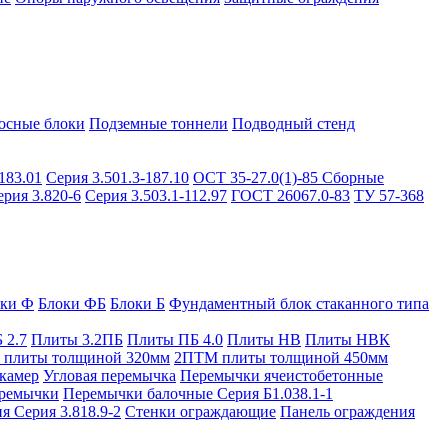
осные блоки
Подземные тоннели
Подводный стенд
183.01
Серия 3.501.3-187.10
ОСТ 35-27.0(1)-85
Сборные
ерия 3.820-6
Серия 3.503.1-112.97
ГОСТ 26067.0-83
ТУ 57-368
оки Ф
Блоки ФБ
Блоки Б
Фундаментный блок стаканного типа
 2.7
Плиты 3.2ПБ
Плиты ПБ 4.0
Плиты НВ
Плиты НВК
плиты толщиной 320мм
2ПТМ плиты толщиной 450мм
камер
Угловая перемычка
Перемычки ячеистобетонные
ремычки
Перемычки балочные Серия Б1.038.1-1
я Серия 3.818.9-2
Стенки ограждающие
Панель ограждения