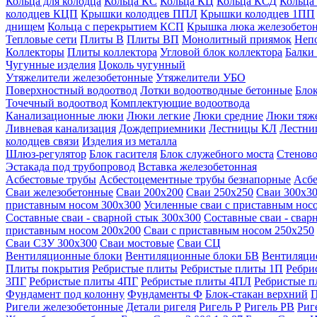
Кольца для колодца
Кольца КС
Кольца КЦ
Кольца КСД
Кольца
колодцев КЦП
Крышки колодцев ППЛ
Крышки колодцев 1ПП
днищем
Кольца с перекрытием КСП
Крышка люка железобето
Тепловые сети
Плиты В
Плиты ВП
Монолитный приямок
Неп
Коллекторы
Плиты коллектора
Угловой блок коллектора
Балки
Чугунные изделия
Цоколь чугунный
Утяжелители железобетонные
Утяжелители УБО
Поверхностный водоотвод
Лотки водоотводные бетонные
Блок
Точечный водоотвод
Комплектующие водоотвода
Канализационные люки
Люки легкие
Люки средние
Люки тяж
Ливневая канализация
Дождеприемники
Лестницы КЛ
Лестни
колодцев связи
Изделия из металла
Шлюз-регулятор
Блок гасителя
Блок служебного моста
Стеново
Эстакада под трубопровод
Вставка железобетонная
Асбестовые трубы
Асбестоцементные трубы безнапорные
Асбе
Сваи железобетонные
Сваи 200х200
Сваи 250х250
Сваи 300х3
приставным носом 300х300
Усиленные сваи с приставным нос
Составные сваи - сварной стык 300х300
Составные сваи - свар
приставным носом 200х200
Сваи с приставным носом 250х250
Сваи С3У 300х300
Сваи мостовые
Сваи СЦ
Вентиляционные блоки
Вентиляционные блоки БВ
Вентиляци
Плиты покрытия
Ребристые плиты
Ребристые плиты 1П
Ребри
3ПГ
Ребристые плиты 4ПГ
Ребристые плиты 4ПЛ
Ребристые 
Фундамент под колонну
Фундаменты Ф
Блок-стакан верхний
П
Ригели железобетонные
Детали ригеля
Ригель Р
Ригель РВ
Риг