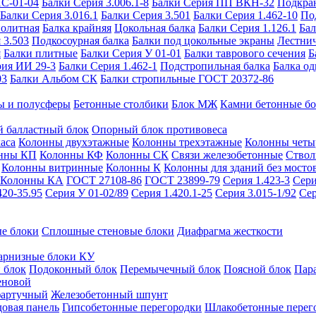
ИС-01-04
Балки Серия 3.006.1-8
Балки Серия ПП ВКН-32
Подкра
Балки Серия 3.016.1
Балки Серия 3.501
Балки Серия 1.462-10
По
нолитная
Балка крайняя
Цокольная балка
Балки Серия 1.126.1
Бал
 3.503
Подкосоурная балка
Балки под цокольные экраны
Лестнич
я
Балки плитные
Балки Серия У 01-01
Балки таврового сечения
Б
рия ИИ 29-3
Балки Серия 1.462-1
Подстропильная балка
Балка од
03
Балки Альбом СК
Балки стропильные ГОСТ 20372-86
ы и полусферы
Бетонные столбики
Блок МЖ
Камни бетонные б
 балластный блок
Опорный блок противовеса
аса
Колонны двухэтажные
Колонны трехэтажные
Колонны четы
нны КП
Колонны КФ
Колонны СК
Связи железобетонные
Ствол
Колонны витринные
Колонны К
Колонны для зданий без мосто
Колонны КА
ГОСТ 27108-86
ГОСТ 23899-79
Серия 1.423-3
Сери
420-35.95
Серия У 01-02/89
Серия 1.420.1-25
Серия 3.015-1/92
Сер
е блоки
Сплошные стеновые блоки
Диафрагма жесткости
арнизные блоки КУ
 блок
Подоконный блок
Перемычечный блок
Поясной блок
Пар
еновой
фартучный
Железобетонный шпунт
довая панель
Гипсобетонные перегородки
Шлакобетонные перег