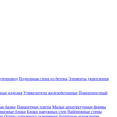
утепровод
Подпорная стена из бетона
Элементы укрепления
ные изделия
Утяжелители железобетонные
Поверхностный
ые балки
Парапетные плиты
Малые архитектурные формы
рнизные блоки
Блоки наружных стен
Набережные стены
ие
Опоры наружного освещения
Защитные ограждения