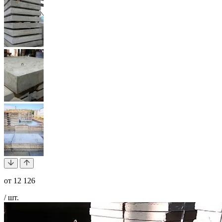
от
12 126
/ шт.