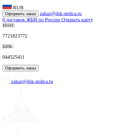
RUB
zakaz@dsk-stolica.ru
Оформить заказ
0
доставок ЖБИ по России
Открыть карту
ИНН:
7721823772
БИК:
044525411
Оформить заказ
zakaz@dsk-stolica.ru