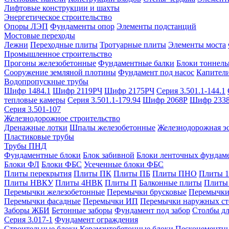
Лифтовые конструкции и шахты
Энергетическое строительство
Опоры ЛЭП
Фундаменты опор
Элементы подстанций
Мостовые переходы
Лежни
Переходные плиты
Тротуарные плиты
Элементы моста
Промышленное строительство
Прогоны железобетонные
Фундаментные балки
Блоки тоннель
Сооружение земляной плотины
Фундамент под насос
Капител
Водопропускные трубы
Шифр 1484.1
Шифр 2119РЧ
Шифр 2175РЧ
Серия 3.501.1-144.1
тепловые камеры
Серия 3.501.1-179.94
Шифр 2068Р
Шифр 233
Серия 3.501-107
Железнодорожное строительство
Дренажные лотки
Шпалы железобетонные
Железнодорожная эс
Пластиковые трубы
Трубы ПНД
Фундаментные блоки
Блок забивной
Блоки ленточных фундам
Блоки ФЛ
Блоки ФБС
Усеченные блоки ФБС
Плиты перекрытия
Плиты ПК
Плиты ПБ
Плиты ПНО
Плиты 
Плиты НВКУ
Плиты 4НВК
Плиты П
Балконные плиты
Плиты
Перемычки железобетонные
Перемычки брусковые
Перемычки
Перемычки фасадные
Перемычки ИП
Перемычки наружных ст
Заборы ЖБИ
Бетонные заборы
Фундамент под забор
Столбы дл
Серия 3.017-1
Фундамент ограждения
Строительные блоки
Керамзитобетонные блоки
Пескоцементн