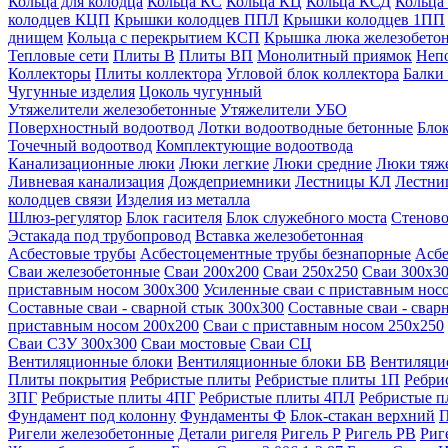
Кольца для колодца
Кольца КС
Кольца КЦ
Кольца КСД
Кольца
колодцев КЦП
Крышки колодцев ППЛ
Крышки колодцев 1ПП
днищем
Кольца с перекрытием КСП
Крышка люка железобето
Тепловые сети
Плиты В
Плиты ВП
Монолитный приямок
Неп
Коллекторы
Плиты коллектора
Угловой блок коллектора
Балки
Чугунные изделия
Цоколь чугунный
Утяжелители железобетонные
Утяжелители УБО
Поверхностный водоотвод
Лотки водоотводные бетонные
Блок
Точечный водоотвод
Комплектующие водоотвода
Канализационные люки
Люки легкие
Люки средние
Люки тяж
Ливневая канализация
Дождеприемники
Лестницы КЛ
Лестни
колодцев связи
Изделия из металла
Шлюз-регулятор
Блок гасителя
Блок служебного моста
Стеново
Эстакада под трубопровод
Вставка железобетонная
Асбестовые трубы
Асбестоцементные трубы безнапорные
Асбе
Сваи железобетонные
Сваи 200х200
Сваи 250х250
Сваи 300х3
приставным носом 300х300
Усиленные сваи с приставным нос
Составные сваи - сварной стык 300х300
Составные сваи - свар
приставным носом 200х200
Сваи с приставным носом 250х250
Сваи С3У 300х300
Сваи мостовые
Сваи СЦ
Вентиляционные блоки
Вентиляционные блоки БВ
Вентиляци
Плиты покрытия
Ребристые плиты
Ребристые плиты 1П
Ребри
3ПГ
Ребристые плиты 4ПГ
Ребристые плиты 4ПЛ
Ребристые 
Фундамент под колонну
Фундаменты Ф
Блок-стакан верхний
П
Ригели железобетонные
Детали ригеля
Ригель Р
Ригель РВ
Риг