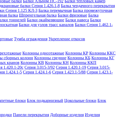
новые балки
Балки Альбом ПС-192
Балки тепловых камер
дкрановые балки Серия 1.426.1-8
Балка чердачного перекрытия
ки Серия 1.125 КЛ-3
Балка перемычная
Балка промежуточная
ная балка
Шпренгельная балка
Балки фризовые
Балка
алки тоннелей
Балки окаймляющие
Балки навеса
Балки
носкатная
Балки для узлов трасс каналов
Балки Серия 1.462.1-
ортовые
Тумба ограждения
Укрепление откосов
рехэтажные
Колонны одноэтажные
Колонны КР
Колонны ККС
ы сборных колонн
Колонны средние
Колонны КБ
Колонны КГ
вых кранов
Колонны КВ
Колонны КН
Колонны ККП
я 1.420.1-20с
Серия 3.015-3/92
Серия 1.420.1-19
Серия 3.015-
ия 1.424.1-5
Серия 1.424.1-6
Серия 1.423.1-5/88
Серия 1.423.1-
апетные блоки
Блок подкарнизный
Цокольные блоки
Блок
ородки
Панели перекрытия
Доборные изделия
Изделия