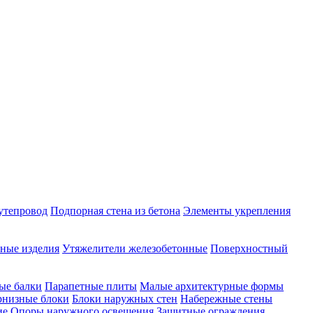
утепровод
Подпорная стена из бетона
Элементы укрепления
ные изделия
Утяжелители железобетонные
Поверхностный
ые балки
Парапетные плиты
Малые архитектурные формы
рнизные блоки
Блоки наружных стен
Набережные стены
ие
Опоры наружного освещения
Защитные ограждения