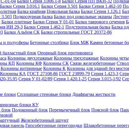
ИС-01-04
Балки Серия 3.006.1-8
Балки Серия ПП ВКН-32
Подкра
Балки Серия 3.016.1
Балки Серия 3.501
Балки Серия 1.462-10
По
нолитная
Балка крайняя
Цокольная балка
Балки Серия 1.126.1
Бал
 3.503
Подкосоурная балка
Балки под цокольные экраны
Лестнич
я
Балки плитные
Балки Серия У 01-01
Балки таврового сечения
Б
рия ИИ 29-3
Балки Серия 1.462-1
Подстропильная балка
Балка од
03
Балки Альбом СК
Балки стропильные ГОСТ 20372-86
ы и полусферы
Бетонные столбики
Блок МЖ
Камни бетонные б
 балластный блок
Опорный блок противовеса
аса
Колонны двухэтажные
Колонны трехэтажные
Колонны четы
нны КП
Колонны КФ
Колонны СК
Связи железобетонные
Ствол
Колонны витринные
Колонны К
Колонны для зданий без мосто
Колонны КА
ГОСТ 27108-86
ГОСТ 23899-79
Серия 1.423-3
Сери
420-35.95
Серия У 01-02/89
Серия 1.420.1-25
Серия 3.015-1/92
Сер
е блоки
Сплошные стеновые блоки
Диафрагма жесткости
арнизные блоки КУ
 блок
Подоконный блок
Перемычечный блок
Поясной блок
Пар
еновой
фартучный
Железобетонный шпунт
довая панель
Гипсобетонные перегородки
Шлакобетонные перег