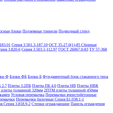
осные блоки
Подземные тоннели
Подводный стенд
183.01
Серия 3.501.3-187.10
ОСТ 35-27.0(1)-85
Сборные
ерия 3.820-6
Серия 3.503.1-112.97
ГОСТ 26067.0-83
ТУ 57-368
оки Ф
Блоки ФБ
Блоки Б
Фундаментный блок стаканного типа
 2.7
Плиты 3.2ПБ
Плиты ПБ 4.0
Плиты НВ
Плиты НВК
плиты толщиной 320мм
2ПТМ плиты толщиной 450мм
камер
Угловая перемычка
Перемычки ячеистобетонные
ремычки
Перемычки балочные Серия Б1.038.1-1
я Серия 3.818.9-2
Стенки ограждающие
Панель ограждения