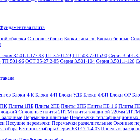
Фундаментная плита
ной обделки
Стеновые блоки
Блоки каналов
Блоки сборные
Сил
и
Серия 3.501.1-177.93
ТП 3.501-59
ТП 503-7-015.90
Серия 3.501.3-
8
ТП 501-96
ОСТ 35-27.2-85
Серия 3.501-104
Серия 3.501.1-126
С
такада
ентов
Блоки ФК
Блоки ФП
Блоки УДБ
Блоки ФБП
Блоки ФР
Бл
1ПК
Плиты 1ПБ
Плиты 2ПБ
Плиты 3ПБ
Плиты ПБ 1.6
Плиты ПБ
 лоджий
Сплошные плиты
2ПТМ плиты толщиной 220мм
2ПТМ 
 балочные
Перемычки плитные
Перемычки теплофикационных 
ен
Несущие перемычки
Перемычки разделительные
Оконные пе
я забора
Бетонные заборы Серия Б3.017.1-4.03
Панель ограждени
ые блоки
Несъёмная опалубка