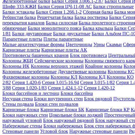
Железобетонные балки
Балки Серия 3.006.1-2.87
Балки Серия 
Шифр 333-КЖИ
Балки Серия ЦЧ-11-08 АС
Балки стропильные
Балки эстакады
Балки Серия 1.266.1-2
Сборная балка
Балка мо
Ребристая балка
Решетчатая балка
Балка ростверка
Балки Серия
перекрытия каналов
Балка силосная
Балка пролетного строени
обвязочные
Балки монолитного пояса
Балка крыльца
Балки Се
1/81
Балки двутавровые
Балки двускатные
Балки Альбом ПС-1
Парапетные плиты
Плиты парапетные
Малые архитектурные формы
Цветочницы
Урны
Скамьи
Сфер
Карнизные плиты
Карнизные плиты АК
Противовесы башенных кранов
Блок противовеса
Центральный
Колонны ЖБИ
Сейсмические колонны
Колонны связевого карк
Колонны ИК
Колонны верхних этажей
Крайние колонны
Коло
Колонны железобетонные
Двухветвевые колонны
Колонны КС
Фахверковые колонны
Колонны КЛ
Колонны КД
Колонны КО
2/82
Серия 1.420-6
Серия 3.015-16.94
Серия 3.015-1/82
Серия 1.
3/88
Серия 1.020-1/83
Серия 1.424.1-12
Серия 1.420-12
Блоки бассейнов и лестниц
Блоки бассейна
Несущая стена
Блоки внутренних стен
Блок рядовой
Пустотелы
Стены подвала
Блоки стен подвалов
Карнизные блоки
Карнизные блоки БК
Карнизные блоки КР
К
Блоки наружных стен
Цокольные блоки лоджий
Простеночный
наружный угловой
Блок наружный рядовой
Блок наружный ст
Набережные стены
Блоки набережных
Блок стен набережных 
Стеновые панели
Угловой блок
Наружные стеновые панели
Ря