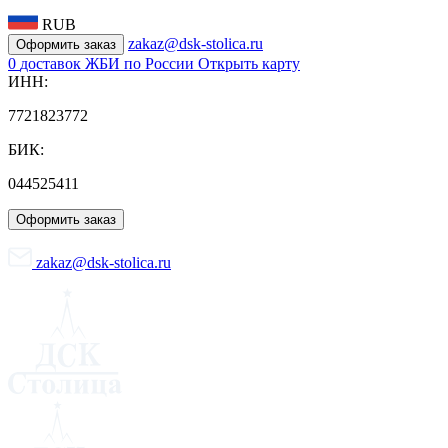
RUB
zakaz@dsk-stolica.ru
Оформить заказ
0
доставок ЖБИ по России
Открыть карту
ИНН:
7721823772
БИК:
044525411
Оформить заказ
zakaz@dsk-stolica.ru