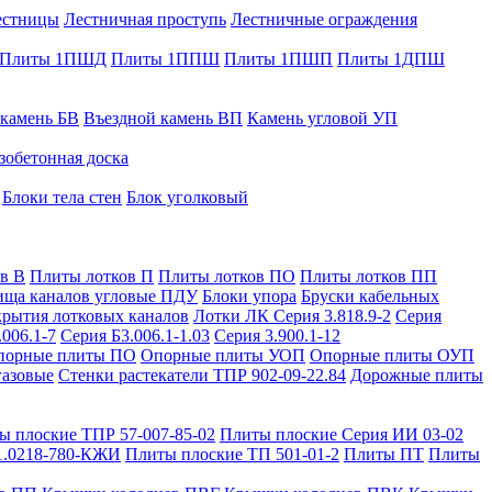
естницы
Лестничная проступь
Лестничные ограждения
Плиты 1ПШД
Плиты 1ППШ
Плиты 1ПШП
Плиты 1ДПШ
 камень БВ
Въездной камень ВП
Камень угловой УП
зобетонная доска
Блоки тела стен
Блок уголковый
в В
Плиты лотков П
Плиты лотков ПО
Плиты лотков ПП
ища каналов угловые ПДУ
Блоки упора
Бруски кабельных
рытия лотковых каналов
Лотки ЛК Серия 3.818.9-2
Серия
.006.1-7
Серия Б3.006.1-1.03
Серия 3.900.1-12
порные плиты ПО
Опорные плиты УОП
Опорные плиты ОУП
газовые
Стенки растекатели ТПР 902-09-22.84
Дорожные плиты
ы плоские ТПР 57-007-85-02
Плиты плоские Серия ИИ 03-02
1.0218-780-КЖИ
Плиты плоские ТП 501-01-2
Плиты ПТ
Плиты