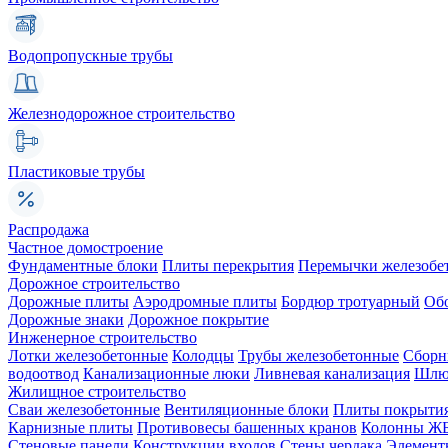
Водопропускные трубы
Железнодорожное строительство
Пластиковые трубы
Распродажа
Частное домостроение
Фундаментные блоки
Плиты перекрытия
Перемычки железобе
Дорожное строительство
Дорожные плиты
Аэродромные плиты
Бордюр тротуарный
Об
Дорожные знаки
Дорожное покрытие
Инженерное строительство
Лотки железобетонные
Колодцы
Трубы железобетонные
Сборн
водоотвод
Канализационные люки
Ливневая канализация
Шлюз
Жилищное строительство
Сваи железобетонные
Вентиляционные блоки
Плиты покрыти
Карнизные плиты
Противовесы башенных кранов
Колонны Ж
Стеновые панели
Конструкции входов
Стены чердака
Элемент