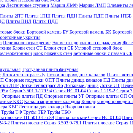
дка
Лестничные ступени
Марши ЛМФ
Марши ЛМП
Элементы л
Плиты 2ПТ
Плиты 1ПШ
Плиты ПДН
Плиты ПДП
Плиты 1ПББ
ДС
Плиты ПНЛ
Плиты ПДЛ
товые блоки
Бортовой камень БУ
Бортовой камень БК
Бортовой
обетонные укрытия
и
Перильное ограждение
Элементы дорожного ограждения
Желе
тенка
Блоки стен СТ
Блоки стен СБ
Угловой стеновой блок
железобетонный
Блок ряжевых стен
Бетонные блоки с пазами СБ
тиугольная
Тротуарная плита фигурная
е
Лотки теплотрасс Лу
Лотки непроходных каналов
Плиты лотко
ОП
Опорные подушки ОПТ
Плиты днища каналов ПД
Плиты дн
отки ЛПР
Лотки теплотрасс Ло
Лотковые днища
Лотки ЛТ
Перек
.95м
Серия 3.501.1-179.94
Серия ИС 01-04
Серия 1.219-2
Серия 3
и
Опорные плиты ПД
Опорные плиты УГ
Опорные плиты ОП
О
фонные ККС
Канализационные колодцы
Колодцы водопроводно-
мера КВГ
Лестница для колодца
Якорная плита
Трубы ТФ
Трубы ТБР
Трубы ТБФ
ы плоские ТП 501-01-6-89
Плиты плоские Серия ИС 01-04
Плит
243-2
Плиты плоские Серия 3.503.9-78.1
Плиты плоские Серия 1