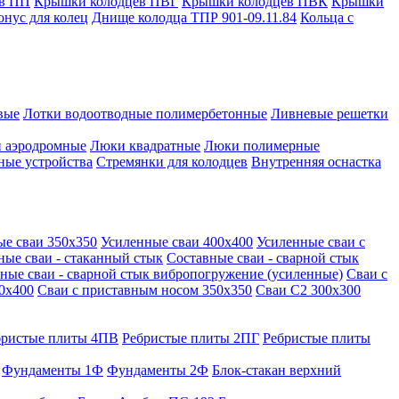
в ПП
Крышки колодцев ПВГ
Крышки колодцев ПВК
Крышки
онус для колец
Днище колодца ТПР 901-09.11.84
Кольца с
вые
Лотки водоотводные полимербетонные
Ливневые решетки
 аэродромные
Люки квадратные
Люки полимерные
ные устройства
Стремянки для колодцев
Внутренняя оснастка
ые сваи 350х350
Усиленные сваи 400х400
Усиленные сваи с
ные сваи - стаканный стык
Составные сваи - сварной стык
ные сваи - сварной стык вибропогружение (усиленные)
Сваи с
0х400
Сваи с приставным носом 350х350
Сваи С2 300х300
бристые плиты 4ПВ
Ребристые плиты 2ПГ
Ребристые плиты
Фундаменты 1Ф
Фундаменты 2Ф
Блок-стакан верхний