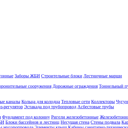
тонные
Заборы ЖБИ
Строительные блоки
Лестничные марши
оронительные сооружения
Дорожные ограждения
Тоннельный п
ые каналы
Кольца для колодца
Тепловые сети
Коллекторы
Чугун
-регулятор
Эстакада под трубопровод
Асбестовые трубы
я
Фундамент под колонну
Ригели железобетонные
Железобетонн
БИ
Блоки бассейнов и лестниц
Несущая стена
Стены подвала
Ка
ы мусоропровода
Элементы крыш
Кабины санитарно-техническ