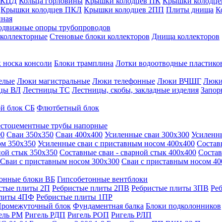
 КЦД
Кольца горловины
Крышки колодцев ПК
Крышки колодце
Крышки колодцев ПКЛ
Крышки колодцев 2ПП
Плиты днища
К
нная
одвижные опоры трубопроводов
 коллекторные
Стеновые блоки коллекторов
Днища коллекторов
 носка консоли
Блоки трамплина
Лотки водоотводные пластико
елые
Люки магистральные
Люки телефонные
Люки ВЧШГ
Люки
цы ВЛ
Лестницы ТС
Лестницы, скобы, закладные изделия
Запор
й блок СБ
Флютбетный блок
стоцементные трубы напорные
00
Сваи 350х350
Сваи 400х400
Усиленные сваи 300х300
Усиленн
ом 350х350
Усиленные сваи с приставным носом 400х400
Состав
ной стык 350х350
Составные сваи - сварной стык 400х400
Состав
Сваи с приставным носом 300х300
Сваи с приставным носом 40
онные блоки ВБ
Гипсобетонные вентблоки
стые плиты 2П
Ребристые плиты 2ПВ
Ребристые плиты 3ПВ
Ре
плиты 4ПФ
Ребристые плиты 1ПР
ромежуточный блок
Фундаментная балка
Блоки подколонников
ель РМ
Ригель РДП
Ригель РОП
Ригель РЛП