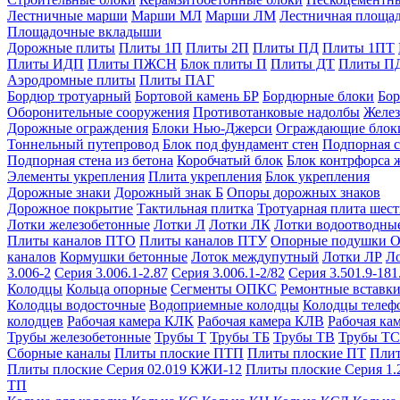
Лестничные марши
Марши МЛ
Марши ЛМ
Лестничная площа
Площадочные вкладыши
Дорожные плиты
Плиты 1П
Плиты 2П
Плиты ПД
Плиты 1ПТ
Плиты ИДП
Плиты ПЖСН
Блок плиты П
Плиты ДТ
Плиты П
Аэродромные плиты
Плиты ПАГ
Бордюр тротуарный
Бортовой камень БР
Бордюрные блоки
Бор
Оборонительные сооружения
Противотанковые надолбы
Желез
Дорожные ограждения
Блоки Нью-Джерси
Ограждающие блок
Тоннельный путепровод
Блок под фундамент стен
Подпорная с
Подпорная стена из бетона
Коробчатый блок
Блок контрфорса 
Элементы укрепления
Плита укрепления
Блок укрепления
Дорожные знаки
Дорожный знак Б
Опоры дорожных знаков
Дорожное покрытие
Тактильная плитка
Тротуарная плита шес
Лотки железобетонные
Лотки Л
Лотки ЛК
Лотки водоотводны
Плиты каналов ПТО
Плиты каналов ПТУ
Опорные подушки 
каналов
Кормушки бетонные
Лоток междупутный
Лотки ЛР
Л
3.006-2
Серия 3.006.1-2.87
Серия 3.006.1-2/82
Серия 3.501.9-181
Колодцы
Кольца опорные
Сегменты ОПКС
Ремонтные вставк
Колодцы водосточные
Водоприемные колодцы
Колодцы теле
колодцев
Рабочая камера КЛК
Рабочая камера КЛВ
Рабочая ка
Трубы железобетонные
Трубы Т
Трубы ТБ
Трубы ТВ
Трубы ТС
Сборные каналы
Плиты плоские ПТП
Плиты плоские ПТ
Плит
Плиты плоские Серия 02.019 КЖИ-12
Плиты плоские Серия 1.
ТП