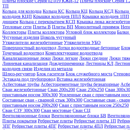
Плиты плоские Серия 02.019 КЖИ-12
Плиты плоские Серия 1.
ТП
Кольца для колодца
Кольца КС
Кольца КЦ
Кольца КСД
Кольца
колодцев КЦП
Крышки колодцев ППЛ
Крышки колодцев 1ПП
днищем
Кольца с перекрытием КСП
Крышка люка железобето
Тепловые сети
Плиты В
Плиты ВП
Монолитный приямок
Неп
Коллекторы
Плиты коллектора
Угловой блок коллектора
Балки
Чугунные изделия
Цоколь чугунный
Утяжелители железобетонные
Утяжелители УБО
Поверхностный водоотвод
Лотки водоотводные бетонные
Блок
Точечный водоотвод
Комплектующие водоотвода
Канализационные люки
Люки легкие
Люки средние
Люки тяж
Ливневая канализация
Дождеприемники
Лестницы КЛ
Лестни
колодцев связи
Изделия из металла
Шлюз-регулятор
Блок гасителя
Блок служебного моста
Стеново
Эстакада под трубопровод
Вставка железобетонная
Асбестовые трубы
Асбестоцементные трубы безнапорные
Асбе
Сваи железобетонные
Сваи 200х200
Сваи 250х250
Сваи 300х3
приставным носом 300х300
Усиленные сваи с приставным нос
Составные сваи - сварной стык 300х300
Составные сваи - свар
приставным носом 200х200
Сваи с приставным носом 250х250
Сваи С3У 300х300
Сваи мостовые
Сваи СЦ
Вентиляционные блоки
Вентиляционные блоки БВ
Вентиляци
Плиты покрытия
Ребристые плиты
Ребристые плиты 1П
Ребри
3ПГ
Ребристые плиты 4ПГ
Ребристые плиты 4ПЛ
Ребристые 