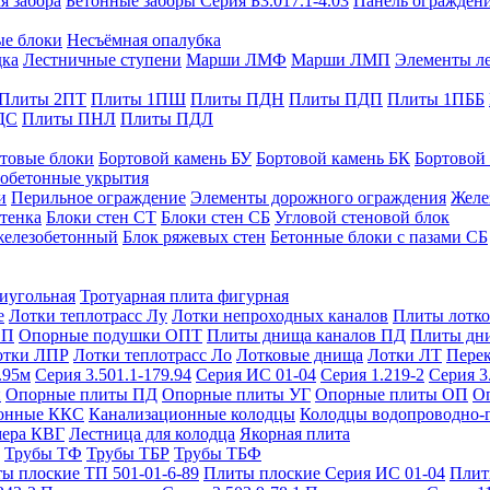
я забора
Бетонные заборы Серия Б3.017.1-4.03
Панель ограждени
ые блоки
Несъёмная опалубка
дка
Лестничные ступени
Марши ЛМФ
Марши ЛМП
Элементы л
Плиты 2ПТ
Плиты 1ПШ
Плиты ПДН
Плиты ПДП
Плиты 1ПББ
ДС
Плиты ПНЛ
Плиты ПДЛ
товые блоки
Бортовой камень БУ
Бортовой камень БК
Бортовой
обетонные укрытия
и
Перильное ограждение
Элементы дорожного ограждения
Желе
тенка
Блоки стен СТ
Блоки стен СБ
Угловой стеновой блок
железобетонный
Блок ряжевых стен
Бетонные блоки с пазами СБ
тиугольная
Тротуарная плита фигурная
е
Лотки теплотрасс Лу
Лотки непроходных каналов
Плиты лотко
ОП
Опорные подушки ОПТ
Плиты днища каналов ПД
Плиты дн
отки ЛПР
Лотки теплотрасс Ло
Лотковые днища
Лотки ЛТ
Перек
.95м
Серия 3.501.1-179.94
Серия ИС 01-04
Серия 1.219-2
Серия 3
и
Опорные плиты ПД
Опорные плиты УГ
Опорные плиты ОП
О
фонные ККС
Канализационные колодцы
Колодцы водопроводно-
мера КВГ
Лестница для колодца
Якорная плита
Трубы ТФ
Трубы ТБР
Трубы ТБФ
ы плоские ТП 501-01-6-89
Плиты плоские Серия ИС 01-04
Плит