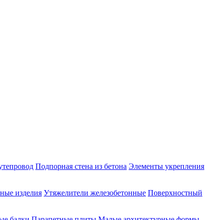
утепровод
Подпорная стена из бетона
Элементы укрепления
ные изделия
Утяжелители железобетонные
Поверхностный
ые балки
Парапетные плиты
Малые архитектурные формы