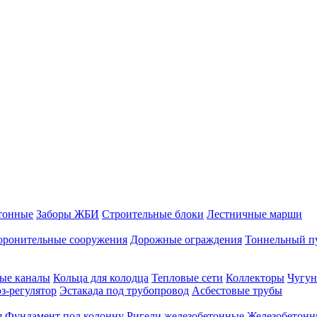
тонные
Заборы ЖБИ
Строительные блоки
Лестничные марши
оронительные сооружения
Дорожные ограждения
Тоннельный п
ые каналы
Кольца для колодца
Тепловые сети
Коллекторы
Чугун
-регулятор
Эстакада под трубопровод
Асбестовые трубы
я
Фундамент под колонну
Ригели железобетонные
Железобетонн