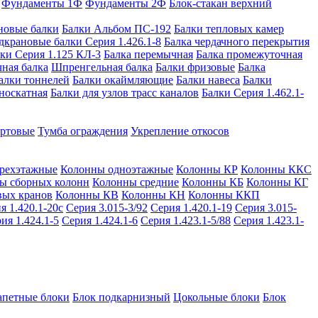
Фундаменты 1Ф
Фундаменты 2Ф
Блок-стакан верхний
новые балки
Балки Альбом ПС-192
Балки тепловых камер
дкрановые балки Серия 1.426.1-8
Балка чердачного перекрытия
ки Серия 1.125 КЛ-3
Балка перемычная
Балка промежуточная
ная балка
Шпренгельная балка
Балки фризовые
Балка
алки тоннелей
Балки окаймляющие
Балки навеса
Балки
носкатная
Балки для узлов трасс каналов
Балки Серия 1.462.1-
ортовые
Тумба ограждения
Укрепление откосов
рехэтажные
Колонны одноэтажные
Колонны КР
Колонны ККС
ы сборных колонн
Колонны средние
Колонны КБ
Колонны КГ
вых кранов
Колонны КВ
Колонны КН
Колонны ККП
я 1.420.1-20с
Серия 3.015-3/92
Серия 1.420.1-19
Серия 3.015-
ия 1.424.1-5
Серия 1.424.1-6
Серия 1.423.1-5/88
Серия 1.423.1-
апетные блоки
Блок подкарнизный
Цокольные блоки
Блок