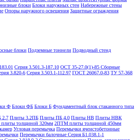
рнизные блоки
Блоки наружных стен
Набережные стены
ие
Опоры наружного освещения
Защитные ограждения
осные блоки
Подземные тоннели
Подводный стенд
183.01
Серия 3.501.3-187.10
ОСТ 35-27.0(1)-85
Сборные
ерия 3.820-6
Серия 3.503.1-112.97
ГОСТ 26067.0-83
ТУ 57-368
оки Ф
Блоки ФБ
Блоки Б
Фундаментный блок стаканного типа
 2.7
Плиты 3.2ПБ
Плиты ПБ 4.0
Плиты НВ
Плиты НВК
плиты толщиной 320мм
2ПТМ плиты толщиной 450мм
камер
Угловая перемычка
Перемычки ячеистобетонные
ремычки
Перемычки балочные Серия Б1.038.1-1