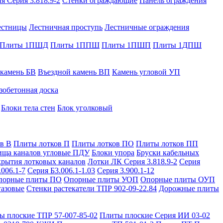
я Серия 3.818.9-2
Стенки ограждающие
Панель ограждения
естницы
Лестничная проступь
Лестничные ограждения
Плиты 1ПШД
Плиты 1ППШ
Плиты 1ПШП
Плиты 1ДПШ
 камень БВ
Въездной камень ВП
Камень угловой УП
зобетонная доска
Блоки тела стен
Блок уголковый
в В
Плиты лотков П
Плиты лотков ПО
Плиты лотков ПП
ища каналов угловые ПДУ
Блоки упора
Бруски кабельных
рытия лотковых каналов
Лотки ЛК Серия 3.818.9-2
Серия
.006.1-7
Серия Б3.006.1-1.03
Серия 3.900.1-12
порные плиты ПО
Опорные плиты УОП
Опорные плиты ОУП
газовые
Стенки растекатели ТПР 902-09-22.84
Дорожные плиты
ы плоские ТПР 57-007-85-02
Плиты плоские Серия ИИ 03-02