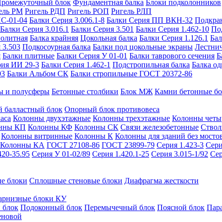
ромежуточный блок
Фундаментная балка
Блоки подколонников
ель РМ
Ригель РДП
Ригель РОП
Ригель РЛП
ИС-01-04
Балки Серия 3.006.1-8
Балки Серия ПП ВКН-32
Подкра
Балки Серия 3.016.1
Балки Серия 3.501
Балки Серия 1.462-10
По
нолитная
Балка крайняя
Цокольная балка
Балки Серия 1.126.1
Бал
 3.503
Подкосоурная балка
Балки под цокольные экраны
Лестнич
я
Балки плитные
Балки Серия У 01-01
Балки таврового сечения
Б
рия ИИ 29-3
Балки Серия 1.462-1
Подстропильная балка
Балка од
03
Балки Альбом СК
Балки стропильные ГОСТ 20372-86
ы и полусферы
Бетонные столбики
Блок МЖ
Камни бетонные б
 балластный блок
Опорный блок противовеса
аса
Колонны двухэтажные
Колонны трехэтажные
Колонны четы
нны КП
Колонны КФ
Колонны СК
Связи железобетонные
Ствол
Колонны витринные
Колонны К
Колонны для зданий без мосто
Колонны КА
ГОСТ 27108-86
ГОСТ 23899-79
Серия 1.423-3
Сери
420-35.95
Серия У 01-02/89
Серия 1.420.1-25
Серия 3.015-1/92
Сер
е блоки
Сплошные стеновые блоки
Диафрагма жесткости
арнизные блоки КУ
 блок
Подоконный блок
Перемычечный блок
Поясной блок
Пар
еновой