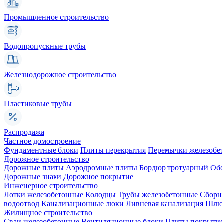
Промышленное строительство
Водопропускные трубы
Железнодорожное строительство
Пластиковые трубы
Распродажа
Частное домостроение
Фундаментные блоки
Плиты перекрытия
Перемычки железобе
Дорожное строительство
Дорожные плиты
Аэродромные плиты
Бордюр тротуарный
Об
Дорожные знаки
Дорожное покрытие
Инженерное строительство
Лотки железобетонные
Колодцы
Трубы железобетонные
Сборн
водоотвод
Канализационные люки
Ливневая канализация
Шлюз
Жилищное строительство
Сваи железобетонные
Вентиляционные блоки
Плиты покрыти