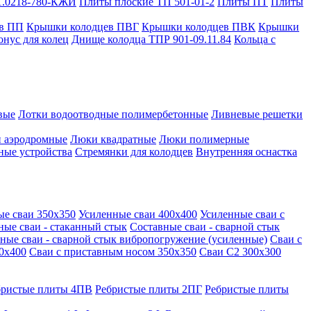
1.0218-780-КЖИ
Плиты плоские ТП 501-01-2
Плиты ПТ
Плиты
в ПП
Крышки колодцев ПВГ
Крышки колодцев ПВК
Крышки
онус для колец
Днище колодца ТПР 901-09.11.84
Кольца с
вые
Лотки водоотводные полимербетонные
Ливневые решетки
 аэродромные
Люки квадратные
Люки полимерные
ные устройства
Стремянки для колодцев
Внутренняя оснастка
ые сваи 350х350
Усиленные сваи 400х400
Усиленные сваи с
ные сваи - стаканный стык
Составные сваи - сварной стык
ные сваи - сварной стык вибропогружение (усиленные)
Сваи с
0х400
Сваи с приставным носом 350х350
Сваи С2 300х300
бристые плиты 4ПВ
Ребристые плиты 2ПГ
Ребристые плиты