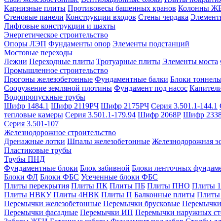
Карнизные плиты
Противовесы башенных кранов
Колонны Ж
Стеновые панели
Конструкции входов
Стены чердака
Элемент
Лифтовые конструкции и шахты
Энергетическое строительство
Опоры ЛЭП
Фундаменты опор
Элементы подстанций
Мостовые переходы
Лежни
Переходные плиты
Тротуарные плиты
Элементы моста
Промышленное строительство
Прогоны железобетонные
Фундаментные балки
Блоки тоннель
Сооружение земляной плотины
Фундамент под насос
Капител
Водопропускные трубы
Шифр 1484.1
Шифр 2119РЧ
Шифр 2175РЧ
Серия 3.501.1-144.1
тепловые камеры
Серия 3.501.1-179.94
Шифр 2068Р
Шифр 233
Серия 3.501-107
Железнодорожное строительство
Дренажные лотки
Шпалы железобетонные
Железнодорожная эс
Пластиковые трубы
Трубы ПНД
Фундаментные блоки
Блок забивной
Блоки ленточных фундам
Блоки ФЛ
Блоки ФБС
Усеченные блоки ФБС
Плиты перекрытия
Плиты ПК
Плиты ПБ
Плиты ПНО
Плиты 
Плиты НВКУ
Плиты 4НВК
Плиты П
Балконные плиты
Плиты
Перемычки железобетонные
Перемычки брусковые
Перемычки
Перемычки фасадные
Перемычки ИП
Перемычки наружных ст