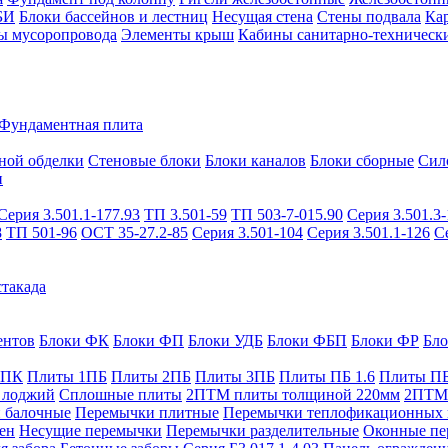
БИ
Блоки бассейнов и лестниц
Несущая стена
Стены подвала
Ка
ы мусоропровода
Элементы крыш
Кабины санитарно-техническ
Фундаментная плита
ной обделки
Стеновые блоки
Блоки каналов
Блоки сборные
Сил
и
Серия 3.501.1-177.93
ТП 3.501-59
ТП 503-7-015.90
Серия 3.501.3-
8
ТП 501-96
ОСТ 35-27.2-85
Серия 3.501-104
Серия 3.501.1-126
С
такада
ентов
Блоки ФК
Блоки ФП
Блоки УДБ
Блоки ФБП
Блоки ФР
Бл
1ПК
Плиты 1ПБ
Плиты 2ПБ
Плиты 3ПБ
Плиты ПБ 1.6
Плиты ПБ
 лоджий
Сплошные плиты
2ПТМ плиты толщиной 220мм
2ПТМ 
 балочные
Перемычки плитные
Перемычки теплофикационных 
ен
Несущие перемычки
Перемычки разделительные
Оконные пе