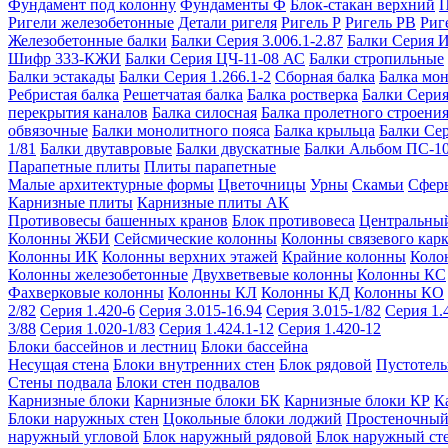
Фундамент под колонну
Фундаменты Ф
Блок-стакан верхний
П
Ригели железобетонные
Детали ригеля
Ригель Р
Ригель РВ
Риг
Железобетонные балки
Балки Серия 3.006.1-2.87
Балки Серия 
Шифр 333-КЖИ
Балки Серия ЦЧ-11-08 АС
Балки стропильные
Балки эстакады
Балки Серия 1.266.1-2
Сборная балка
Балка мо
Ребристая балка
Решетчатая балка
Балка ростверка
Балки Серия
перекрытия каналов
Балка силосная
Балка пролетного строени
обвязочные
Балки монолитного пояса
Балка крыльца
Балки Се
1/81
Балки двутавровые
Балки двускатные
Балки Альбом ПС-1
Парапетные плиты
Плиты парапетные
Малые архитектурные формы
Цветочницы
Урны
Скамьи
Сфер
Карнизные плиты
Карнизные плиты АК
Противовесы башенных кранов
Блок противовеса
Центральный
Колонны ЖБИ
Сейсмические колонны
Колонны связевого карк
Колонны ИК
Колонны верхних этажей
Крайние колонны
Коло
Колонны железобетонные
Двухветвевые колонны
Колонны КС
Фахверковые колонны
Колонны КЛ
Колонны КД
Колонны КО
2/82
Серия 1.420-6
Серия 3.015-16.94
Серия 3.015-1/82
Серия 1.
3/88
Серия 1.020-1/83
Серия 1.424.1-12
Серия 1.420-12
Блоки бассейнов и лестниц
Блоки бассейна
Несущая стена
Блоки внутренних стен
Блок рядовой
Пустотелы
Стены подвала
Блоки стен подвалов
Карнизные блоки
Карнизные блоки БК
Карнизные блоки КР
К
Блоки наружных стен
Цокольные блоки лоджий
Простеночный
наружный угловой
Блок наружный рядовой
Блок наружный ст