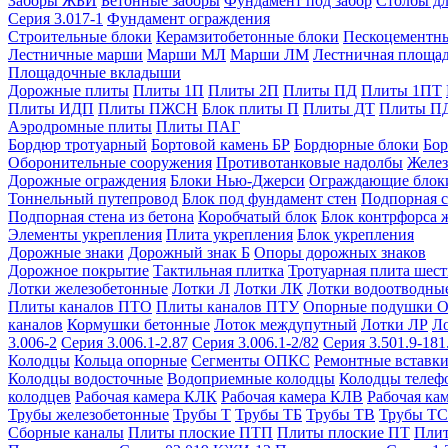
Заборы ЖБИ
Бетонные заборы
Фундамент под забор
Столбы дл
Серия 3.017-1
Фундамент ограждения
Строительные блоки
Керамзитобетонные блоки
Пескоцементн
Лестничные марши
Марши МЛ
Марши ЛМ
Лестничная площа
Площадочные вкладыши
Дорожные плиты
Плиты 1П
Плиты 2П
Плиты ПД
Плиты 1ПТ
Плиты ИДП
Плиты ПЖСН
Блок плиты П
Плиты ДТ
Плиты П
Аэродромные плиты
Плиты ПАГ
Бордюр тротуарный
Бортовой камень БР
Бордюрные блоки
Бор
Оборонительные сооружения
Противотанковые надолбы
Желез
Дорожные ограждения
Блоки Нью-Джерси
Ограждающие блок
Тоннельный путепровод
Блок под фундамент стен
Подпорная с
Подпорная стена из бетона
Коробчатый блок
Блок контрфорса 
Элементы укрепления
Плита укрепления
Блок укрепления
Дорожные знаки
Дорожный знак Б
Опоры дорожных знаков
Дорожное покрытие
Тактильная плитка
Тротуарная плита шес
Лотки железобетонные
Лотки Л
Лотки ЛК
Лотки водоотводны
Плиты каналов ПТО
Плиты каналов ПТУ
Опорные подушки 
каналов
Кормушки бетонные
Лоток междупутный
Лотки ЛР
Л
3.006-2
Серия 3.006.1-2.87
Серия 3.006.1-2/82
Серия 3.501.9-181
Колодцы
Кольца опорные
Сегменты ОПКС
Ремонтные вставк
Колодцы водосточные
Водоприемные колодцы
Колодцы теле
колодцев
Рабочая камера КЛК
Рабочая камера КЛВ
Рабочая ка
Трубы железобетонные
Трубы Т
Трубы ТБ
Трубы ТВ
Трубы ТС
Сборные каналы
Плиты плоские ПТП
Плиты плоские ПТ
Плит