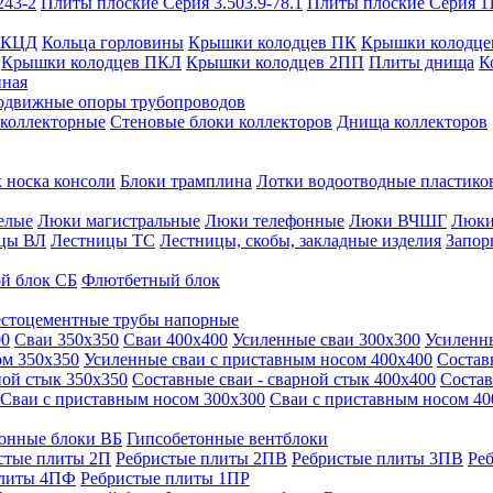
243-2
Плиты плоские Серия 3.503.9-78.1
Плиты плоские Серия 1
 КЦД
Кольца горловины
Крышки колодцев ПК
Крышки колодце
Крышки колодцев ПКЛ
Крышки колодцев 2ПП
Плиты днища
К
нная
одвижные опоры трубопроводов
 коллекторные
Стеновые блоки коллекторов
Днища коллекторов
 носка консоли
Блоки трамплина
Лотки водоотводные пластико
елые
Люки магистральные
Люки телефонные
Люки ВЧШГ
Люки
цы ВЛ
Лестницы ТС
Лестницы, скобы, закладные изделия
Запор
й блок СБ
Флютбетный блок
стоцементные трубы напорные
00
Сваи 350х350
Сваи 400х400
Усиленные сваи 300х300
Усиленн
ом 350х350
Усиленные сваи с приставным носом 400х400
Состав
ной стык 350х350
Составные сваи - сварной стык 400х400
Состав
Сваи с приставным носом 300х300
Сваи с приставным носом 40
онные блоки ВБ
Гипсобетонные вентблоки
стые плиты 2П
Ребристые плиты 2ПВ
Ребристые плиты 3ПВ
Ре
плиты 4ПФ
Ребристые плиты 1ПР