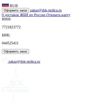
RUB
zakaz@dsk-stolica.ru
Оформить заказ
0
доставок ЖБИ по России
Открыть карту
ИНН:
7721823772
БИК:
044525411
Оформить заказ
zakaz@dsk-stolica.ru