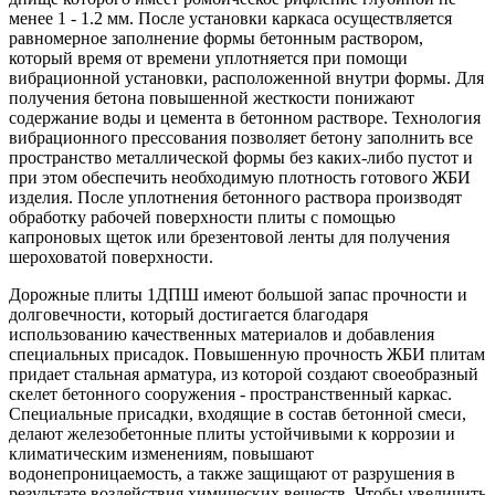
менее 1 - 1.2 мм. После установки каркаса осуществляется
равномерное заполнение формы бетонным раствором,
который время от времени уплотняется при помощи
вибрационной установки, расположенной внутри формы. Для
получения бетона повышенной жесткости понижают
содержание воды и цемента в бетонном растворе. Технология
вибрационного прессования позволяет бетону заполнить все
пространство металлической формы без каких-либо пустот и
при этом обеспечить необходимую плотность готового ЖБИ
изделия. После уплотнения бетонного раствора производят
обработку рабочей поверхности плиты с помощью
капроновых щеток или брезентовой ленты для получения
шероховатой поверхности.
Дорожные плиты 1ДПШ имеют большой запас прочности и
долговечности, который достигается благодаря
использованию качественных материалов и добавления
специальных присадок. Повышенную прочность ЖБИ плитам
придает стальная арматура, из которой создают своеобразный
скелет бетонного сооружения - пространственный каркас.
Специальные присадки, входящие в состав бетонной смеси,
делают железобетонные плиты устойчивыми к коррозии и
климатическим изменениям, повышают
водонепроницаемость, а также защищают от разрушения в
результате воздействия химических веществ. Чтобы увеличить