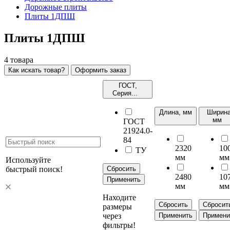
Дорожные плиты
Плиты 1ДПШ
Плиты 1ДПШ
4
товара
Как искать товар?
Оформить заказ
ГОСТ,
Серия...
Длина, мм
Ширина
мм
ГОСТ
21924.0-
84
2320
10
ТУ
мм
мм
Используйте
быстрый поиск!
Сбросить
2480
10
Применить
мм
мм
Находите
Сбросить
Сбросит
размеры
через
Применить
Примени
фильтры!