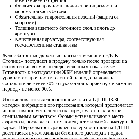
возникновению трещин
Физическая прочность, водонепроницаемость и
морозостойкость бетона
Обязательная гидроизоляция изделий (защита от
коррозии)
Толщина защитного бетонного слоя, вплоть до
арматуры
Качественная арматура, соответствующая
государственным стандартам
Железобетонные дорожные плиты от компании «ДСК-
Столица» поступают в продажу только после проверки на
соответствие всем вышеперечисленным показателям.
Готовность к эксплуатации ЖБИ изделий определяется
уровнем их прочности: в летний период она должна
составлять не менее 70% от указанной в проекте, а в зимний
период - не менее 90%.
Изготавливаются железобетонные плиты 1ДПШ 13-30
методом вибрационного прессования, который предполагает
использование металлических форм, смазанных внутри
специальным веществом. Формы устанавливают в месте
формовки, после чего в них помещают стальной арматурный
каркас. Шероховатость рабочей поверхности плиты 1ДПШ
достигается путем заливки бетонного раствора в поддон,
днище которого имеет ромбическое рифление глубиной не