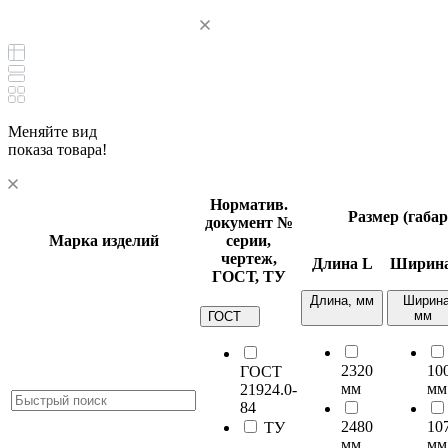
Меняйте вид
показа товара!
Норматив.
Размер (габа
документ
№
Марка изделий
серии,
чертеж,
Длина
L
Ширин
ГОСТ, ТУ
Длина, мм
Ширина
мм
ГОСТ
2320
10
ГОСТ
мм
мм
21924.0-
84
2480
10
ТУ
мм
мм