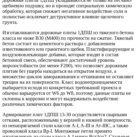
дорожные плиты 1ДПШ укладываются не только на песчано-
щебневую подушку, но и проходят специальную химическую
обработку, которая снижает негативное воздействие соли и
полностью исключает деструктивное влияние щелочного
грунта.
Изготавливаются дорожные плиты 1ДПШ из тяжелого бетона
класса не ниже В30 (М400) по прочности на сжатие. Тяжелый
бетон состоит из цементного раствора с добавлением
известнякового или гранитного щебня. Пластифицирующие и
воздухововлекающие добавки, которые входят в состав
бетонной смеси, обеспечивают достаточный уровень
морозостойкости (не менее F200), что позволяет дорожным
плитам без ущерба находиться на открытом воздухе, а
множество циклов замораживания и оттаивания не оставляют
трещин на их поверхности. Класс водонепроницаемости
выбирается исходя из конкретных требований проекта и
обычно варьируется от W6 до W8, поэтому данные плиты не
склонны к коррозии и могут выдерживать воздействие
различных химических факторов.
Армирование плит 1ДПШ 13-30 осуществляется сварными
сетками, расположенными у верхней и нижней поверхности,
из ненапрягаемой стали классов A-I, A-III и Ат-IIIC, а также
проволокой класса Bp-I. Монтажные петли принято
изготавливать из стали класса A-I марки Вст3сп2. Стальные