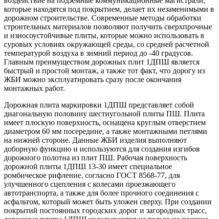
воздействие на подземные коммуникационные магистрали,
которые находятся под покрытием, делает их незаменимыми в
дорожном строительстве. Современные методы обработки
строительных материалов позволяют получить сверхпрочные
и износоустойчивые плиты, которые можно использовать в
суровых условиях окружающей среды, со средней расчетной
температурой воздуха в зимний период до -40 градусов.
Главным преимуществом дорожных плит 1ДПШ является
быстрый и простой монтаж, а также тот факт, что дорогу из
ЖБИ можно эксплуатировать сразу после окончания
монтажных работ.
Дорожная плита маркировки 1ДПШ представляет собой
диагональную половину шестиугольной плиты ПШ. Плита
имеет плоскую поверхность, оснащена круглым отверстием
диаметром 60 мм посередине, а также монтажными петлями
на нижней стороне. Данные ЖБИ изделия выполняют
доборную функцию и используются для создания изгибов
дорожного полотна из плит ПШ. Рабочая поверхность
дорожной плиты 1ДПШ 13-30 имеет специальное
ромбическое рифление, согласно ГОСТ 8568-77, для
улучшенного сцепления с колесами проезжающего
автотранспорта, а также для более прочного соединения с
асфальтом, который может быть уложен сверху. При создании
покрытий постоянных городских дорог и загородных трасс,