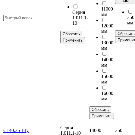
мм
11000
Серия
мм
350
1.011.1-
мм
10
12000
мм
Сбросить
Сбросить
Примени
Применить
13000
мм
14000
мм
15000
мм
16000
мм
Сбросить
Применить
Серия
С140.35-13у
14000
350
1.011.1-10