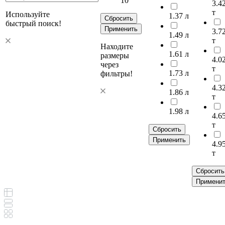
10
3.4
т
Используйте
1.37 л
Сбросить
быстрый поиск!
Применить
3.7
1.49 л
т
Находите
1.61 л
размеры
4.0
через
т
1.73 л
фильтры!
4.3
1.86 л
т
1.98 л
4.6
т
Сбросить
Применить
4.9
т
Сбросить
Примени