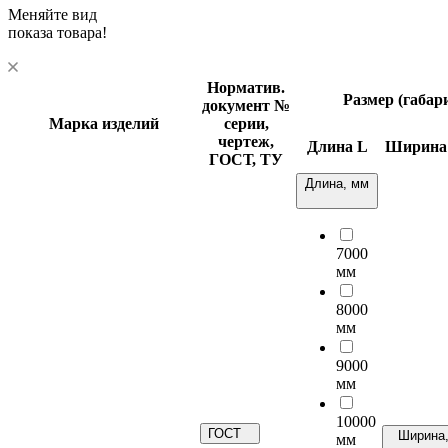
Меняйте вид
показа товара!
Норматив.
Размер (габар
документ
№
Марка изделий
серии,
чертеж,
Длина
L
Ширин
ГОСТ, ТУ
Длина, мм
7000
мм
8000
мм
9000
мм
10000
ГОСТ
Ширина
мм