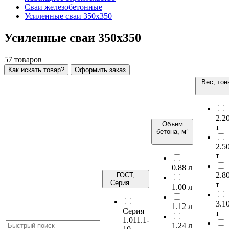
Сваи железобетонные
Усиленные сваи 350х350
Усиленные сваи 350х350
57
товаров
Как искать товар?
Оформить заказ
Вес, тон
2.2
Объем
т
бетона, м³
2.5
т
0.88 л
2.8
ГОСТ,
Серия...
т
1.00 л
3.1
1.12 л
Серия
т
1.011.1-
1.24 л