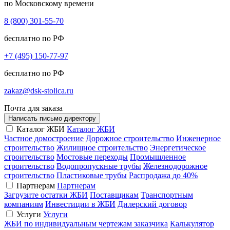
по Московскому времени
8 (800) 301-55-70
бесплатно по РФ
+7 (495) 150-77-97
бесплатно по РФ
zakaz@dsk-stolica.ru
Почта для заказа
Написать письмо директору
Каталог ЖБИ
Каталог ЖБИ
Частное домостроение
Дорожное строительство
Инженерное
строительство
Жилищное строительство
Энергетическое
строительство
Мостовые переходы
Промышленное
строительство
Водопропускные трубы
Железнодорожное
строительство
Пластиковые трубы
Распродажа
до 40%
Партнерам
Партнерам
Загрузите остатки ЖБИ
Поставщикам
Транспортным
компаниям
Инвестиции в ЖБИ
Дилерский договор
Услуги
Услуги
ЖБИ по индивидуальным чертежам заказчика
Калькулятор