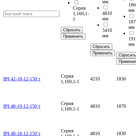
мм
186
Серия
мм
4810
1,169,1-
мм
1
187
мм
Сбросить
5410
мм
Применить
191
мм
Сбросить
Применить
Сбросить
Примени
Серия
ВЧ 42-18-12-150 т
4210
1830
1,169,1-1
Серия
ВЧ 48-19-12-150 т
4810
1870
1,169,1-1
Серия
ВЧ 48-18-12-150 т
4810
1830