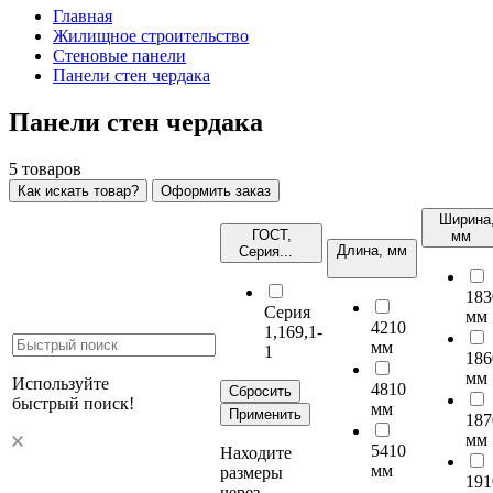
Главная
Жилищное строительство
Стеновые панели
Панели стен чердака
Панели стен чердака
5
товаров
Как искать товар?
Оформить заказ
Ширина
ГОСТ,
мм
Длина, мм
Серия...
183
Серия
мм
4210
1,169,1-
мм
1
186
мм
Используйте
4810
Сбросить
быстрый поиск!
мм
Применить
187
мм
5410
Находите
мм
размеры
191
через