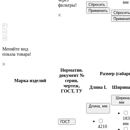
мм
Сбросить
фильтры!
Применить
Сбросить
Примени
Меняйте вид
показа товара!
Норматив.
Размер (габа
документ
№
Марка изделий
серии,
чертеж,
Длина
L
Ширин
ГОСТ, ТУ
Ширина
мм
Длина, мм
183
ГОСТ
мм
4210