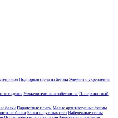
утепровод
Подпорная стена из бетона
Элементы укрепления
ные изделия
Утяжелители железобетонные
Поверхностный
ые балки
Парапетные плиты
Малые архитектурные формы
рнизные блоки
Блоки наружных стен
Набережные стены
ие
Опоры наружного освещения
Защитные ограждения