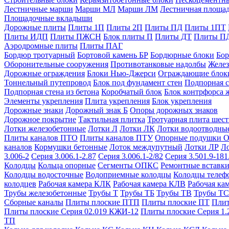
Лестничные марши
Марши МЛ
Марши ЛМ
Лестничная площа
Площадочные вкладыши
Дорожные плиты
Плиты 1П
Плиты 2П
Плиты ПД
Плиты 1ПТ
Плиты ИДП
Плиты ПЖСН
Блок плиты П
Плиты ДТ
Плиты П
Аэродромные плиты
Плиты ПАГ
Бордюр тротуарный
Бортовой камень БР
Бордюрные блоки
Бор
Оборонительные сооружения
Противотанковые надолбы
Желез
Дорожные ограждения
Блоки Нью-Джерси
Ограждающие блок
Тоннельный путепровод
Блок под фундамент стен
Подпорная с
Подпорная стена из бетона
Коробчатый блок
Блок контрфорса 
Элементы укрепления
Плита укрепления
Блок укрепления
Дорожные знаки
Дорожный знак Б
Опоры дорожных знаков
Дорожное покрытие
Тактильная плитка
Тротуарная плита шес
Лотки железобетонные
Лотки Л
Лотки ЛК
Лотки водоотводны
Плиты каналов ПТО
Плиты каналов ПТУ
Опорные подушки 
каналов
Кормушки бетонные
Лоток междупутный
Лотки ЛР
Л
3.006-2
Серия 3.006.1-2.87
Серия 3.006.1-2/82
Серия 3.501.9-181
Колодцы
Кольца опорные
Сегменты ОПКС
Ремонтные вставк
Колодцы водосточные
Водоприемные колодцы
Колодцы теле
колодцев
Рабочая камера КЛК
Рабочая камера КЛВ
Рабочая ка
Трубы железобетонные
Трубы Т
Трубы ТБ
Трубы ТВ
Трубы ТС
Сборные каналы
Плиты плоские ПТП
Плиты плоские ПТ
Плит
Плиты плоские Серия 02.019 КЖИ-12
Плиты плоские Серия 1.
ТП