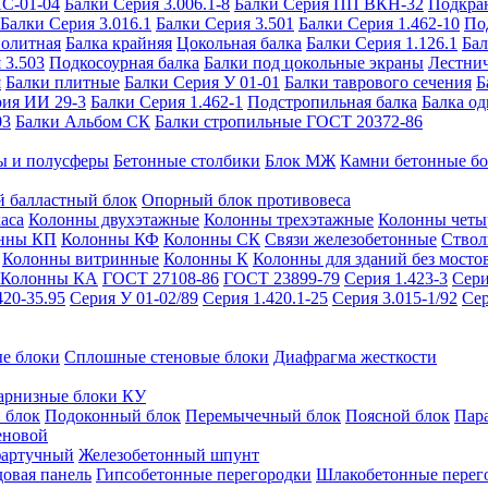
ИС-01-04
Балки Серия 3.006.1-8
Балки Серия ПП ВКН-32
Подкра
Балки Серия 3.016.1
Балки Серия 3.501
Балки Серия 1.462-10
По
нолитная
Балка крайняя
Цокольная балка
Балки Серия 1.126.1
Бал
 3.503
Подкосоурная балка
Балки под цокольные экраны
Лестнич
я
Балки плитные
Балки Серия У 01-01
Балки таврового сечения
Б
рия ИИ 29-3
Балки Серия 1.462-1
Подстропильная балка
Балка од
03
Балки Альбом СК
Балки стропильные ГОСТ 20372-86
ы и полусферы
Бетонные столбики
Блок МЖ
Камни бетонные б
 балластный блок
Опорный блок противовеса
аса
Колонны двухэтажные
Колонны трехэтажные
Колонны четы
нны КП
Колонны КФ
Колонны СК
Связи железобетонные
Ствол
Колонны витринные
Колонны К
Колонны для зданий без мосто
Колонны КА
ГОСТ 27108-86
ГОСТ 23899-79
Серия 1.423-3
Сери
420-35.95
Серия У 01-02/89
Серия 1.420.1-25
Серия 3.015-1/92
Сер
е блоки
Сплошные стеновые блоки
Диафрагма жесткости
арнизные блоки КУ
 блок
Подоконный блок
Перемычечный блок
Поясной блок
Пар
еновой
фартучный
Железобетонный шпунт
довая панель
Гипсобетонные перегородки
Шлакобетонные перег