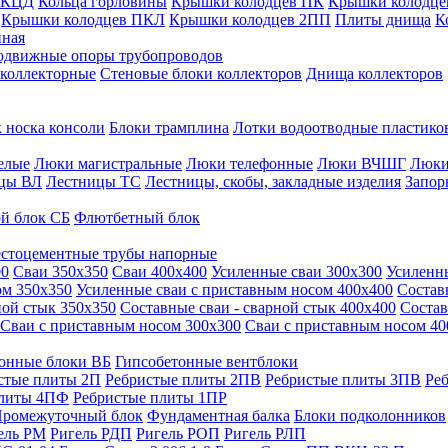
 КЦД
Кольца горловины
Крышки колодцев ПК
Крышки колодце
Крышки колодцев ПКЛ
Крышки колодцев 2ПП
Плиты днища
К
нная
одвижные опоры трубопроводов
 коллекторные
Стеновые блоки коллекторов
Днища коллекторов
 носка консоли
Блоки трамплина
Лотки водоотводные пластико
елые
Люки магистральные
Люки телефонные
Люки ВЧШГ
Люки
цы ВЛ
Лестницы ТС
Лестницы, скобы, закладные изделия
Запор
й блок СБ
Флютбетный блок
стоцементные трубы напорные
00
Сваи 350х350
Сваи 400х400
Усиленные сваи 300х300
Усиленн
ом 350х350
Усиленные сваи с приставным носом 400х400
Состав
ной стык 350х350
Составные сваи - сварной стык 400х400
Состав
Сваи с приставным носом 300х300
Сваи с приставным носом 40
онные блоки ВБ
Гипсобетонные вентблоки
стые плиты 2П
Ребристые плиты 2ПВ
Ребристые плиты 3ПВ
Ре
плиты 4ПФ
Ребристые плиты 1ПР
ромежуточный блок
Фундаментная балка
Блоки подколонников
ель РМ
Ригель РДП
Ригель РОП
Ригель РЛП