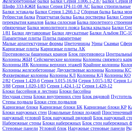
Железобетонные балки
Балки Серия 3.006.1-2.87
Балки Серия 
Шифр 333-КЖИ
Балки Серия ЦЧ-11-08 АС
Балки стропильные
Балки эстакады
Балки Серия 1.266.1-2
Сборная балка
Балка мо
Ребристая балка
Решетчатая балка
Балка ростверка
Балки Серия
перекрытия каналов
Балка силосная
Балка пролетного строени
обвязочные
Балки монолитного пояса
Балка крыльца
Балки Се
1/81
Балки двутавровые
Балки двускатные
Балки Альбом ПС-1
Парапетные плиты
Плиты парапетные
Малые архитектурные формы
Цветочницы
Урны
Скамьи
Сфер
Карнизные плиты
Карнизные плиты АК
Противовесы башенных кранов
Блок противовеса
Центральный
Колонны ЖБИ
Сейсмические колонны
Колонны связевого карк
Колонны ИК
Колонны верхних этажей
Крайние колонны
Коло
Колонны железобетонные
Двухветвевые колонны
Колонны КС
Фахверковые колонны
Колонны КЛ
Колонны КД
Колонны КО
2/82
Серия 1.420-6
Серия 3.015-16.94
Серия 3.015-1/82
Серия 1.
3/88
Серия 1.020-1/83
Серия 1.424.1-12
Серия 1.420-12
Блоки бассейнов и лестниц
Блоки бассейна
Несущая стена
Блоки внутренних стен
Блок рядовой
Пустотелы
Стены подвала
Блоки стен подвалов
Карнизные блоки
Карнизные блоки БК
Карнизные блоки КР
К
Блоки наружных стен
Цокольные блоки лоджий
Простеночный
наружный угловой
Блок наружный рядовой
Блок наружный ст
Набережные стены
Блоки набережных
Блок стен набережных 
Стеновые панели
Угловой блок
Наружные стеновые панели
Ря