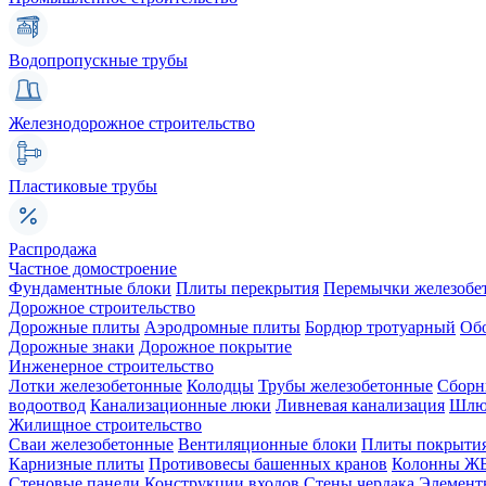
Водопропускные трубы
Железнодорожное строительство
Пластиковые трубы
Распродажа
Частное домостроение
Фундаментные блоки
Плиты перекрытия
Перемычки железобе
Дорожное строительство
Дорожные плиты
Аэродромные плиты
Бордюр тротуарный
Об
Дорожные знаки
Дорожное покрытие
Инженерное строительство
Лотки железобетонные
Колодцы
Трубы железобетонные
Сборн
водоотвод
Канализационные люки
Ливневая канализация
Шлюз
Жилищное строительство
Сваи железобетонные
Вентиляционные блоки
Плиты покрыти
Карнизные плиты
Противовесы башенных кранов
Колонны Ж
Стеновые панели
Конструкции входов
Стены чердака
Элемент