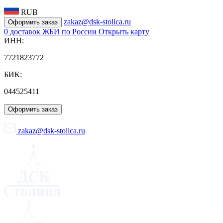
RUB
zakaz@dsk-stolica.ru
Оформить заказ
0
доставок ЖБИ по России
Открыть карту
ИНН:
7721823772
БИК:
044525411
Оформить заказ
zakaz@dsk-stolica.ru