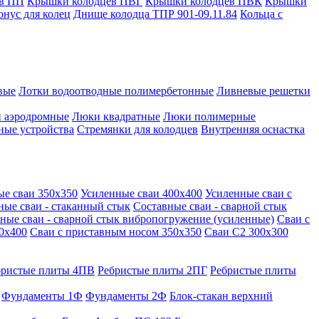
в ПП
Крышки колодцев ПВГ
Крышки колодцев ПВК
Крышки
онус для колец
Днище колодца ТПР 901-09.11.84
Кольца с
вые
Лотки водоотводные полимербетонные
Ливневые решетки
 аэродромные
Люки квадратные
Люки полимерные
ные устройства
Стремянки для колодцев
Внутренняя оснастка
ые сваи 350х350
Усиленные сваи 400х400
Усиленные сваи с
ные сваи - стаканный стык
Составные сваи - сварной стык
ные сваи - сварной стык вибропогружение (усиленные)
Сваи с
0х400
Сваи с приставным носом 350х350
Сваи С2 300х300
бристые плиты 4ПВ
Ребристые плиты 2ПГ
Ребристые плиты
Фундаменты 1Ф
Фундаменты 2Ф
Блок-стакан верхний