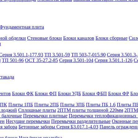
Фундаментная плита
ной обделки
Стеновые блоки
Блоки каналов
Блоки сборные
Сил
и
Серия 3.501.1-177.93
ТП 3.501-59
ТП 503-7-015.90
Серия 3.501.3-
8
ТП 501-96
ОСТ 35-27.2-85
Серия 3.501-104
Серия 3.501.1-126
С
такада
ентов
Блоки ФК
Блоки ФП
Блоки УДБ
Блоки ФБП
Блоки ФР
Бл
1ПК
Плиты 1ПБ
Плиты 2ПБ
Плиты 3ПБ
Плиты ПБ 1.6
Плиты ПБ
 лоджий
Сплошные плиты
2ПТМ плиты толщиной 220мм
2ПТМ 
 балочные
Перемычки плитные
Перемычки теплофикационных 
ен
Несущие перемычки
Перемычки разделительные
Оконные пе
я забора
Бетонные заборы Серия Б3.017.1-4.03
Панель ограждени
ые блоки
Несъёмная опалубка