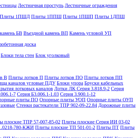
естницы
Лестничная проступь
Лестничные ограждения
Плиты 1ПШД
Плиты 1ППШ
Плиты 1ПШП
Плиты 1ДПШ
 камень БВ
Въездной камень ВП
Камень угловой УП
зобетонная доска
Блоки тела стен
Блок уголковый
в В
Плиты лотков П
Плиты лотков ПО
Плиты лотков ПП
ища каналов угловые ПДУ
Блоки упора
Бруски кабельных
рытия лотковых каналов
Лотки ЛК Серия 3.818.9-2
Серия
.006.1-7
Серия Б3.006.1-1.03
Серия 3.900.1-12
порные плиты ПО
Опорные плиты УОП
Опорные плиты ОУП
газовые
Стенки растекатели ТПР 902-09-22.84
Дорожные плиты
ы плоские ТПР 57-007-85-02
Плиты плоские Серия ИИ 03-02
1.0218-780-КЖИ
Плиты плоские ТП 501-01-2
Плиты ПТ
Плиты