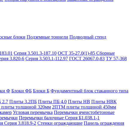
осные блоки
Подземные тоннели
Подводный стенд
183.01
Серия 3.501.3-187.10
ОСТ 35-27.0(1)-85
Сборные
ерия 3.820-6
Серия 3.503.1-112.97
ГОСТ 26067.0-83
ТУ 57-368
оки Ф
Блоки ФБ
Блоки Б
Фундаментный блок стаканного типа
 2.7
Плиты 3.2ПБ
Плиты ПБ 4.0
Плиты НВ
Плиты НВК
плиты толщиной 320мм
2ПТМ плиты толщиной 450мм
камер
Угловая перемычка
Перемычки ячеистобетонные
ремычки
Перемычки балочные Серия Б1.038.1-1
я Серия 3.818.9-2
Стенки ограждающие
Панель ограждения