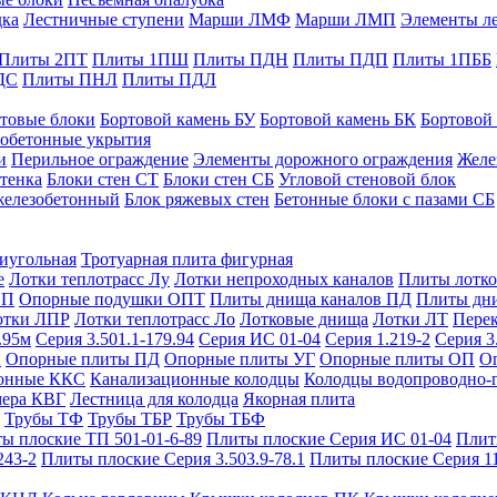
дка
Лестничные ступени
Марши ЛМФ
Марши ЛМП
Элементы л
Плиты 2ПТ
Плиты 1ПШ
Плиты ПДН
Плиты ПДП
Плиты 1ПББ
ДС
Плиты ПНЛ
Плиты ПДЛ
товые блоки
Бортовой камень БУ
Бортовой камень БК
Бортовой
обетонные укрытия
и
Перильное ограждение
Элементы дорожного ограждения
Желе
тенка
Блоки стен СТ
Блоки стен СБ
Угловой стеновой блок
железобетонный
Блок ряжевых стен
Бетонные блоки с пазами СБ
тиугольная
Тротуарная плита фигурная
е
Лотки теплотрасс Лу
Лотки непроходных каналов
Плиты лотко
ОП
Опорные подушки ОПТ
Плиты днища каналов ПД
Плиты дн
отки ЛПР
Лотки теплотрасс Ло
Лотковые днища
Лотки ЛТ
Перек
.95м
Серия 3.501.1-179.94
Серия ИС 01-04
Серия 1.219-2
Серия 3
и
Опорные плиты ПД
Опорные плиты УГ
Опорные плиты ОП
О
фонные ККС
Канализационные колодцы
Колодцы водопроводно-
мера КВГ
Лестница для колодца
Якорная плита
Трубы ТФ
Трубы ТБР
Трубы ТБФ
ы плоские ТП 501-01-6-89
Плиты плоские Серия ИС 01-04
Плит
243-2
Плиты плоские Серия 3.503.9-78.1
Плиты плоские Серия 1