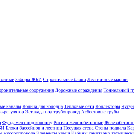
тонные
Заборы ЖБИ
Строительные блоки
Лестничные марши
оронительные сооружения
Дорожные ограждения
Тоннельный п
ые каналы
Кольца для колодца
Тепловые сети
Коллекторы
Чугун
-регулятор
Эстакада под трубопровод
Асбестовые трубы
я
Фундамент под колонну
Ригели железобетонные
Железобетонн
БИ
Блоки бассейнов и лестниц
Несущая стена
Стены подвала
Ка
ы мусоропровода
Элементы крыш
Кабины санитарно-техническ