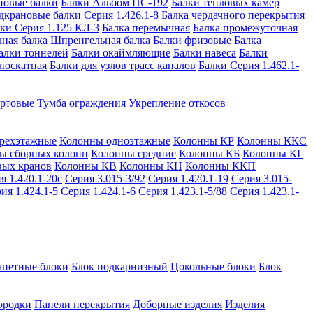
новые балки
Балки Альбом ПС-192
Балки тепловых камер
дкрановые балки Серия 1.426.1-8
Балка чердачного перекрытия
ки Серия 1.125 КЛ-3
Балка перемычная
Балка промежуточная
ная балка
Шпренгельная балка
Балки фризовые
Балка
алки тоннелей
Балки окаймляющие
Балки навеса
Балки
носкатная
Балки для узлов трасс каналов
Балки Серия 1.462.1-
ортовые
Тумба ограждения
Укрепление откосов
рехэтажные
Колонны одноэтажные
Колонны КР
Колонны ККС
ы сборных колонн
Колонны средние
Колонны КБ
Колонны КГ
вых кранов
Колонны КВ
Колонны КН
Колонны ККП
я 1.420.1-20с
Серия 3.015-3/92
Серия 1.420.1-19
Серия 3.015-
ия 1.424.1-5
Серия 1.424.1-6
Серия 1.423.1-5/88
Серия 1.423.1-
апетные блоки
Блок подкарнизный
Цокольные блоки
Блок
ородки
Панели перекрытия
Доборные изделия
Изделия