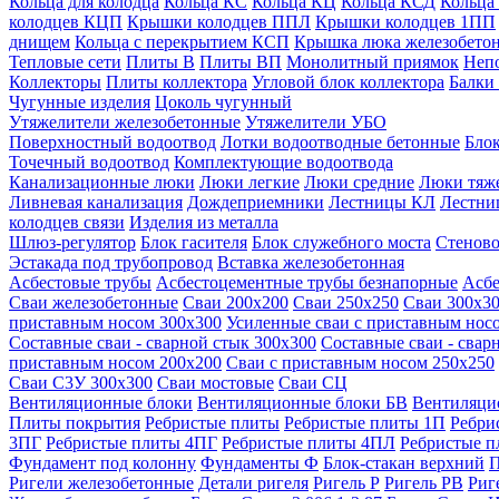
Кольца для колодца
Кольца КС
Кольца КЦ
Кольца КСД
Кольца
колодцев КЦП
Крышки колодцев ППЛ
Крышки колодцев 1ПП
днищем
Кольца с перекрытием КСП
Крышка люка железобето
Тепловые сети
Плиты В
Плиты ВП
Монолитный приямок
Неп
Коллекторы
Плиты коллектора
Угловой блок коллектора
Балки
Чугунные изделия
Цоколь чугунный
Утяжелители железобетонные
Утяжелители УБО
Поверхностный водоотвод
Лотки водоотводные бетонные
Блок
Точечный водоотвод
Комплектующие водоотвода
Канализационные люки
Люки легкие
Люки средние
Люки тяж
Ливневая канализация
Дождеприемники
Лестницы КЛ
Лестни
колодцев связи
Изделия из металла
Шлюз-регулятор
Блок гасителя
Блок служебного моста
Стеново
Эстакада под трубопровод
Вставка железобетонная
Асбестовые трубы
Асбестоцементные трубы безнапорные
Асбе
Сваи железобетонные
Сваи 200х200
Сваи 250х250
Сваи 300х3
приставным носом 300х300
Усиленные сваи с приставным нос
Составные сваи - сварной стык 300х300
Составные сваи - свар
приставным носом 200х200
Сваи с приставным носом 250х250
Сваи С3У 300х300
Сваи мостовые
Сваи СЦ
Вентиляционные блоки
Вентиляционные блоки БВ
Вентиляци
Плиты покрытия
Ребристые плиты
Ребристые плиты 1П
Ребри
3ПГ
Ребристые плиты 4ПГ
Ребристые плиты 4ПЛ
Ребристые 
Фундамент под колонну
Фундаменты Ф
Блок-стакан верхний
П
Ригели железобетонные
Детали ригеля
Ригель Р
Ригель РВ
Риг