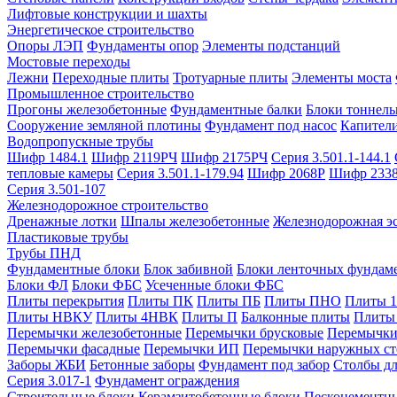
Лифтовые конструкции и шахты
Энергетическое строительство
Опоры ЛЭП
Фундаменты опор
Элементы подстанций
Мостовые переходы
Лежни
Переходные плиты
Тротуарные плиты
Элементы моста
Промышленное строительство
Прогоны железобетонные
Фундаментные балки
Блоки тоннель
Сооружение земляной плотины
Фундамент под насос
Капител
Водопропускные трубы
Шифр 1484.1
Шифр 2119РЧ
Шифр 2175РЧ
Серия 3.501.1-144.1
тепловые камеры
Серия 3.501.1-179.94
Шифр 2068Р
Шифр 233
Серия 3.501-107
Железнодорожное строительство
Дренажные лотки
Шпалы железобетонные
Железнодорожная эс
Пластиковые трубы
Трубы ПНД
Фундаментные блоки
Блок забивной
Блоки ленточных фундам
Блоки ФЛ
Блоки ФБС
Усеченные блоки ФБС
Плиты перекрытия
Плиты ПК
Плиты ПБ
Плиты ПНО
Плиты 
Плиты НВКУ
Плиты 4НВК
Плиты П
Балконные плиты
Плиты
Перемычки железобетонные
Перемычки брусковые
Перемычки
Перемычки фасадные
Перемычки ИП
Перемычки наружных ст
Заборы ЖБИ
Бетонные заборы
Фундамент под забор
Столбы дл
Серия 3.017-1
Фундамент ограждения
Строительные блоки
Керамзитобетонные блоки
Пескоцементн