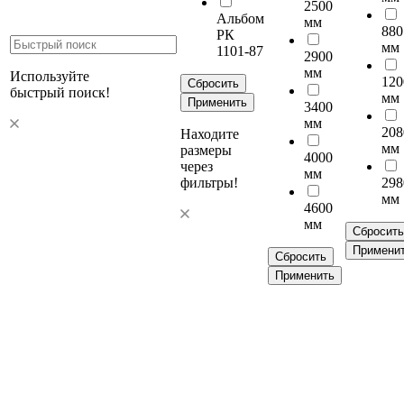
2500
Альбом
мм
880
РК
мм
1101-87
2900
мм
Используйте
120
Сбросить
быстрый поиск!
мм
Применить
3400
мм
208
Находите
мм
размеры
4000
через
мм
фильтры!
298
мм
4600
мм
Сбросить
Примени
Сбросить
Применить