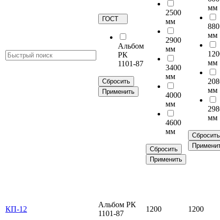
мм
2500
ГОСТ
мм
880
мм
2900
Альбом
мм
120
РК
мм
1101-87
3400
мм
208
Сбросить
мм
Применить
4000
мм
298
мм
4600
мм
Сбросить
Примени
Сбросить
Применить
Альбом РК
КП-12
1200
1200
1101-87