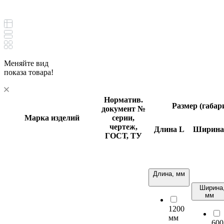
Меняйте вид
показа товара!
Норматив.
Размер (габа
документ
№
Марка изделий
серии,
чертеж,
Длина
L
Ширин
ГОСТ, ТУ
Длина, мм
Ширина
мм
1200
мм
600