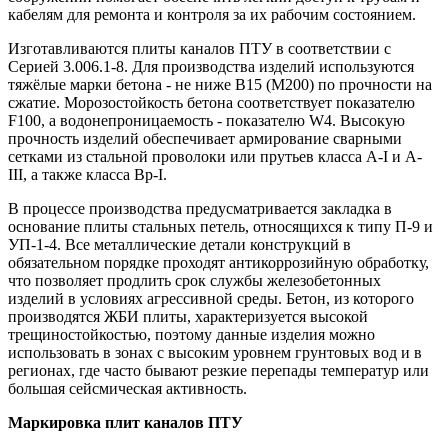
кабелям для ремонта и контроля за их рабочим состоянием.
Изготавливаются плиты каналов ПТУ в соответствии с
Серией 3.006.1-8. Для производства изделий используются
тяжёлые марки бетона - не ниже В15 (М200) по прочности на
сжатие. Морозостойкость бетона соответствует показателю
F100, а водонепроницаемость - показателю W4. Высокую
прочность изделий обеспечивает армирование сварными
сетками из стальной проволоки или прутьев класса А-I и А-
III, а также класса Вр-I.
В процессе производства предусматривается закладка в
основание плиты стальных петель, относящихся к типу П-9 и
УП-1-4. Все металлические детали конструкций в
обязательном порядке проходят антикоррозийную обработку,
что позволяет продлить срок службы железобетонных
изделий в условиях агрессивной среды. Бетон, из которого
производятся ЖБИ плиты, характеризуется высокой
трещиностойкостью, поэтому данные изделия можно
использовать в зонах с высоким уровнем грунтовых вод и в
регионах, где часто бывают резкие перепады температур или
большая сейсмическая активность.
Маркировка плит каналов ПТУ