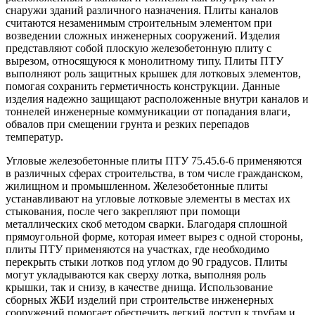
снаружи зданий различного назначения. Плиты каналов
считаются незаменимым строительным элементом при
возведении сложных инженерных сооружений. Изделия
представляют собой плоскую железобетонную плиту с
вырезом, относящуюся к монолитному типу. Плиты ПТУ
выполняют роль защитных крышек для лотковых элементов,
помогая сохранить герметичность конструкции. Данные
изделия надежно защищают расположенные внутри каналов и
тоннелей инженерные коммуникации от попадания влаги,
обвалов при смещении грунта и резких перепадов
температур.
Угловые железобетонные плиты ПТУ 75.45.6-6 применяются
в различных сферах строительства, в том числе гражданском,
жилищном и промышленном. Железобетонные плиты
устанавливают на угловые лотковые элементы в местах их
стыкования, после чего закрепляют при помощи
металлических скоб методом сварки. Благодаря сплошной
прямоугольной форме, которая имеет вырез с одной стороны,
плиты ПТУ применяются на участках, где необходимо
перекрыть стыки лотков под углом до 90 градусов. Плиты
могут укладываются как сверху лотка, выполняя роль
крышки, так и снизу, в качестве днища. Использование
сборных ЖБИ изделий при строительстве инженерных
сооружений помогает обеспечить легкий доступ к трубам и