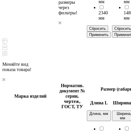
мм
мм
размеры
через
фильтры!
2340
148
мм
мм
Сбросить
Сбросить
Применить
Примени
Меняйте вид
показа товара!
Норматив.
Размер (габа
документ
№
Марка изделий
серии,
чертеж,
Длина
L
Ширин
ГОСТ, ТУ
Длина, мм
Ширина
мм