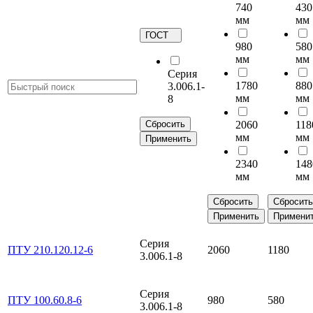
740
430
мм
мм
ГОСТ
980
580
мм
мм
Серия
1780
880
3.006.1-
мм
мм
8
Сбросить
2060
118
мм
мм
Применить
2340
148
мм
мм
Сбросить
Сбросить
Применить
Примени
Серия
ПТУ 210.120.12-6
2060
1180
3.006.1-8
Серия
ПТУ 100.60.8-6
980
580
3.006.1-8