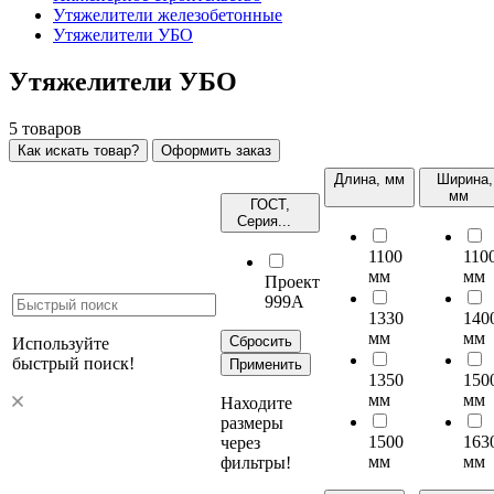
Утяжелители железобетонные
Утяжелители УБО
Утяжелители УБО
5
товаров
Как искать товар?
Оформить заказ
Длина, мм
Ширина,
мм
ГОСТ,
Серия...
1100
110
мм
мм
Проект
999А
1330
140
мм
мм
Сбросить
Используйте
быстрый поиск!
Применить
1350
150
мм
мм
Находите
размеры
1500
163
через
мм
мм
фильтры!