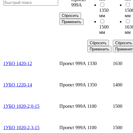
999А
1350
150
мм
мм
Сбросить
Применить
1500
163
мм
мм
Сбросить
Сбросить
Применить
Применит
1УБО 1420-12
Проект 999А
1330
1630
1УБО 1220-14
Проект 999А
1350
1400
1УБО 1020-2,0-15
Проект 999А
1100
1500
1УБО 1020-2,3-15
Проект 999А
1100
1500