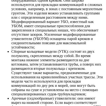
оборудованных одним крюком. Они широко
используются для прокладки коммуникаций в сложных
условиях, например, в зонах с постоянным мерзлотным
грунтом. Эти изделия можно устанавливать группами
или с определенным расстоянием между ними.
Модифицированный вариант УБО, известный как
УБОМ, имеет специальные приспособления для
закрепления в специальных нишах, что обеспечивает
отсутствие зазоров. Усиленные модифицированные
утяжелители (УБОУМ) оснащены парой крюков и
соединительными поясами для максимальной
устойчивости;
Сборные кольцевые модели (УТК): состоят из двух
полуколец, скрепленных между собой. Во время
монтажа нижние элементы размещаются на дне
котлована, затем устанавливаются трубы, а поверх них
размещаются вторые полукольца с крепежом.
Существуют также варианты, предназначенные для
использования на криволинейных участках трассы. Эти
модели часто используются для прокладки
коммуникаций по дну рек и морей, они могут быть
собраны на суше и установлены на место с помощью
специализированных судов-трубоукладчиков;
Арочные (седлообразные) утяжелители: они имеют
вырез на нижней стороне. Если вырез соответствует