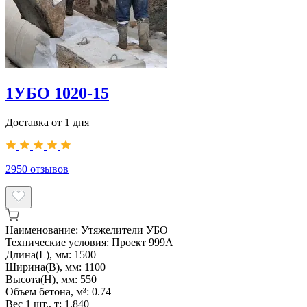
1УБО 1020-15
Доставка от 1 дня
2950
отзывов
Наименование:
Утяжелители УБО
Технические условия:
Проект 999А
Длина(L), мм:
1500
Ширина(B), мм:
1100
Высота(H), мм:
550
Объем бетона, м³:
0.74
Вес 1 шт., т:
1.840