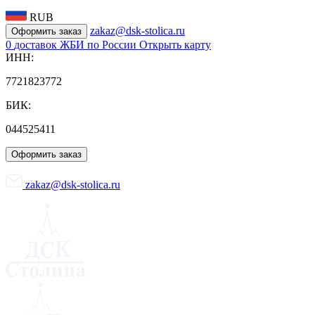
RUB
zakaz@dsk-stolica.ru
Оформить заказ
0
доставок ЖБИ по России
Открыть карту
ИНН:
7721823772
БИК:
044525411
Оформить заказ
zakaz@dsk-stolica.ru