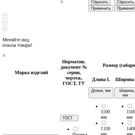
Сбросить
Сбросить
Применить
Применит
Меняйте вид
показа товара!
Норматив.
Размер (габар
документ
№
Марка изделий
серии,
чертеж,
Длина
L
Ширин
ГОСТ, ТУ
Длина, мм
Ширина,
мм
1100
110
мм
мм
ГОСТ
1330
140
мм
мм
Проект