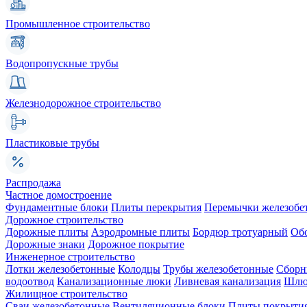
Промышленное строительство
Водопропускные трубы
Железнодорожное строительство
Пластиковые трубы
Распродажа
Частное домостроение
Фундаментные блоки
Плиты перекрытия
Перемычки железобе
Дорожное строительство
Дорожные плиты
Аэродромные плиты
Бордюр тротуарный
Об
Дорожные знаки
Дорожное покрытие
Инженерное строительство
Лотки железобетонные
Колодцы
Трубы железобетонные
Сборн
водоотвод
Канализационные люки
Ливневая канализация
Шлюз
Жилищное строительство
Сваи железобетонные
Вентиляционные блоки
Плиты покрыти