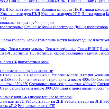
243-2
Плиты плоские Серия 3.503.9-78.1
Плиты плоские Серия 1
 КЦД
Кольца горловины
Крышки колодцев ПК
Крышки колодце
Крышки колодцев ПКЛ
Крышки колодцев 2ПП
Плиты днища
К
нная
одвижные опоры трубопроводов
 коллекторные
Стеновые блоки коллекторов
Днища коллекторов
 носка консоли
Блоки трамплина
Лотки водоотводные пластико
елые
Люки магистральные
Люки телефонные
Люки ВЧШГ
Люки
цы ВЛ
Лестницы ТС
Лестницы, скобы, закладные изделия
Запор
й блок СБ
Флютбетный блок
стоцементные трубы напорные
00
Сваи 350х350
Сваи 400х400
Усиленные сваи 300х300
Усиленн
ом 350х350
Усиленные сваи с приставным носом 400х400
Состав
ной стык 350х350
Составные сваи - сварной стык 400х400
Состав
Сваи с приставным носом 300х300
Сваи с приставным носом 40
онные блоки ВБ
Гипсобетонные вентблоки
стые плиты 2П
Ребристые плиты 2ПВ
Ребристые плиты 3ПВ
Ре
плиты 4ПФ
Ребристые плиты 1ПР