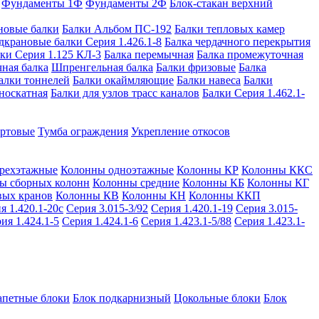
Фундаменты 1Ф
Фундаменты 2Ф
Блок-стакан верхний
новые балки
Балки Альбом ПС-192
Балки тепловых камер
дкрановые балки Серия 1.426.1-8
Балка чердачного перекрытия
ки Серия 1.125 КЛ-3
Балка перемычная
Балка промежуточная
ная балка
Шпренгельная балка
Балки фризовые
Балка
алки тоннелей
Балки окаймляющие
Балки навеса
Балки
носкатная
Балки для узлов трасс каналов
Балки Серия 1.462.1-
ортовые
Тумба ограждения
Укрепление откосов
рехэтажные
Колонны одноэтажные
Колонны КР
Колонны ККС
ы сборных колонн
Колонны средние
Колонны КБ
Колонны КГ
вых кранов
Колонны КВ
Колонны КН
Колонны ККП
я 1.420.1-20с
Серия 3.015-3/92
Серия 1.420.1-19
Серия 3.015-
ия 1.424.1-5
Серия 1.424.1-6
Серия 1.423.1-5/88
Серия 1.423.1-
апетные блоки
Блок подкарнизный
Цокольные блоки
Блок