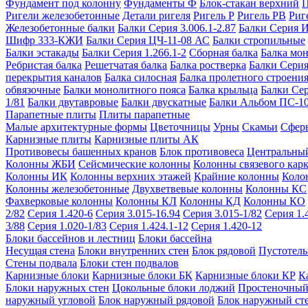
Фундамент под колонну
Фундаменты Ф
Блок-стакан верхний
П
Ригели железобетонные
Детали ригеля
Ригель Р
Ригель РВ
Риг
Железобетонные балки
Балки Серия 3.006.1-2.87
Балки Серия 
Шифр 333-КЖИ
Балки Серия ЦЧ-11-08 АС
Балки стропильные
Балки эстакады
Балки Серия 1.266.1-2
Сборная балка
Балка мо
Ребристая балка
Решетчатая балка
Балка ростверка
Балки Серия
перекрытия каналов
Балка силосная
Балка пролетного строени
обвязочные
Балки монолитного пояса
Балка крыльца
Балки Се
1/81
Балки двутавровые
Балки двускатные
Балки Альбом ПС-1
Парапетные плиты
Плиты парапетные
Малые архитектурные формы
Цветочницы
Урны
Скамьи
Сфер
Карнизные плиты
Карнизные плиты АК
Противовесы башенных кранов
Блок противовеса
Центральный
Колонны ЖБИ
Сейсмические колонны
Колонны связевого карк
Колонны ИК
Колонны верхних этажей
Крайние колонны
Коло
Колонны железобетонные
Двухветвевые колонны
Колонны КС
Фахверковые колонны
Колонны КЛ
Колонны КД
Колонны КО
2/82
Серия 1.420-6
Серия 3.015-16.94
Серия 3.015-1/82
Серия 1.
3/88
Серия 1.020-1/83
Серия 1.424.1-12
Серия 1.420-12
Блоки бассейнов и лестниц
Блоки бассейна
Несущая стена
Блоки внутренних стен
Блок рядовой
Пустотелы
Стены подвала
Блоки стен подвалов
Карнизные блоки
Карнизные блоки БК
Карнизные блоки КР
К
Блоки наружных стен
Цокольные блоки лоджий
Простеночный
наружный угловой
Блок наружный рядовой
Блок наружный ст