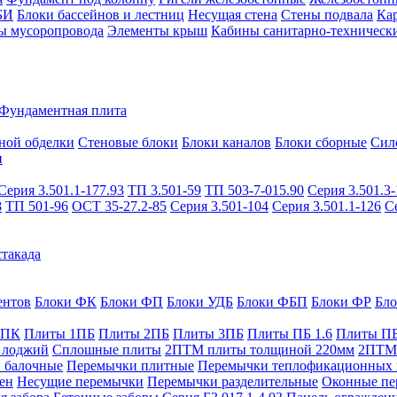
БИ
Блоки бассейнов и лестниц
Несущая стена
Стены подвала
Ка
ы мусоропровода
Элементы крыш
Кабины санитарно-техническ
Фундаментная плита
ной обделки
Стеновые блоки
Блоки каналов
Блоки сборные
Сил
и
Серия 3.501.1-177.93
ТП 3.501-59
ТП 503-7-015.90
Серия 3.501.3-
8
ТП 501-96
ОСТ 35-27.2-85
Серия 3.501-104
Серия 3.501.1-126
С
такада
ентов
Блоки ФК
Блоки ФП
Блоки УДБ
Блоки ФБП
Блоки ФР
Бл
1ПК
Плиты 1ПБ
Плиты 2ПБ
Плиты 3ПБ
Плиты ПБ 1.6
Плиты ПБ
 лоджий
Сплошные плиты
2ПТМ плиты толщиной 220мм
2ПТМ 
 балочные
Перемычки плитные
Перемычки теплофикационных 
ен
Несущие перемычки
Перемычки разделительные
Оконные пе