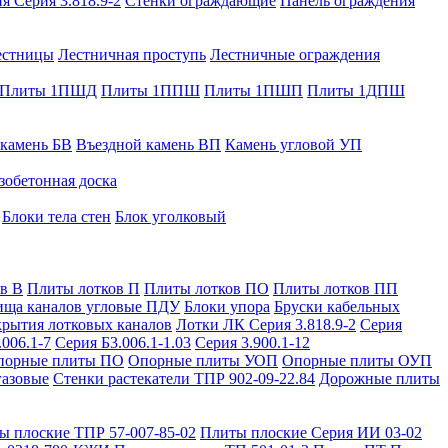
я Серия 3.818.9-2
Стенки ограждающие
Панель ограждения
естницы
Лестничная проступь
Лестничные ограждения
Плиты 1ПШД
Плиты 1ППШ
Плиты 1ПШП
Плиты 1ДПШ
 камень БВ
Въездной камень ВП
Камень угловой УП
зобетонная доска
Блоки тела стен
Блок уголковый
в В
Плиты лотков П
Плиты лотков ПО
Плиты лотков ПП
ища каналов угловые ПДУ
Блоки упора
Бруски кабельных
рытия лотковых каналов
Лотки ЛК Серия 3.818.9-2
Серия
.006.1-7
Серия Б3.006.1-1.03
Серия 3.900.1-12
порные плиты ПО
Опорные плиты УОП
Опорные плиты ОУП
газовые
Стенки растекатели ТПР 902-09-22.84
Дорожные плиты
ы плоские ТПР 57-007-85-02
Плиты плоские Серия ИИ 03-02