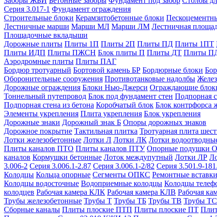
Заборы ЖБИ
Бетонные заборы
Фундамент под забор
Столбы дл
Серия 3.017-1
Фундамент ограждения
Строительные блоки
Керамзитобетонные блоки
Пескоцементн
Лестничные марши
Марши МЛ
Марши ЛМ
Лестничная площа
Площадочные вкладыши
Дорожные плиты
Плиты 1П
Плиты 2П
Плиты ПД
Плиты 1ПТ
Плиты ИДП
Плиты ПЖСН
Блок плиты П
Плиты ДТ
Плиты П
Аэродромные плиты
Плиты ПАГ
Бордюр тротуарный
Бортовой камень БР
Бордюрные блоки
Бор
Оборонительные сооружения
Противотанковые надолбы
Желез
Дорожные ограждения
Блоки Нью-Джерси
Ограждающие блок
Тоннельный путепровод
Блок под фундамент стен
Подпорная с
Подпорная стена из бетона
Коробчатый блок
Блок контрфорса 
Элементы укрепления
Плита укрепления
Блок укрепления
Дорожные знаки
Дорожный знак Б
Опоры дорожных знаков
Дорожное покрытие
Тактильная плитка
Тротуарная плита шес
Лотки железобетонные
Лотки Л
Лотки ЛК
Лотки водоотводны
Плиты каналов ПТО
Плиты каналов ПТУ
Опорные подушки 
каналов
Кормушки бетонные
Лоток междупутный
Лотки ЛР
Л
3.006-2
Серия 3.006.1-2.87
Серия 3.006.1-2/82
Серия 3.501.9-181
Колодцы
Кольца опорные
Сегменты ОПКС
Ремонтные вставк
Колодцы водосточные
Водоприемные колодцы
Колодцы теле
колодцев
Рабочая камера КЛК
Рабочая камера КЛВ
Рабочая ка
Трубы железобетонные
Трубы Т
Трубы ТБ
Трубы ТВ
Трубы ТС
Сборные каналы
Плиты плоские ПТП
Плиты плоские ПТ
Плит