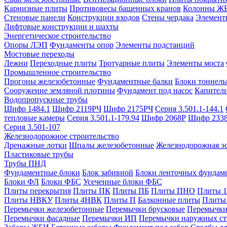
Карнизные плиты
Противовесы башенных кранов
Колонны Ж
Стеновые панели
Конструкции входов
Стены чердака
Элемент
Лифтовые конструкции и шахты
Энергетическое строительство
Опоры ЛЭП
Фундаменты опор
Элементы подстанций
Мостовые переходы
Лежни
Переходные плиты
Тротуарные плиты
Элементы моста
Промышленное строительство
Прогоны железобетонные
Фундаментные балки
Блоки тоннель
Сооружение земляной плотины
Фундамент под насос
Капител
Водопропускные трубы
Шифр 1484.1
Шифр 2119РЧ
Шифр 2175РЧ
Серия 3.501.1-144.1
тепловые камеры
Серия 3.501.1-179.94
Шифр 2068Р
Шифр 233
Серия 3.501-107
Железнодорожное строительство
Дренажные лотки
Шпалы железобетонные
Железнодорожная эс
Пластиковые трубы
Трубы ПНД
Фундаментные блоки
Блок забивной
Блоки ленточных фундам
Блоки ФЛ
Блоки ФБС
Усеченные блоки ФБС
Плиты перекрытия
Плиты ПК
Плиты ПБ
Плиты ПНО
Плиты 
Плиты НВКУ
Плиты 4НВК
Плиты П
Балконные плиты
Плиты
Перемычки железобетонные
Перемычки брусковые
Перемычки
Перемычки фасадные
Перемычки ИП
Перемычки наружных ст