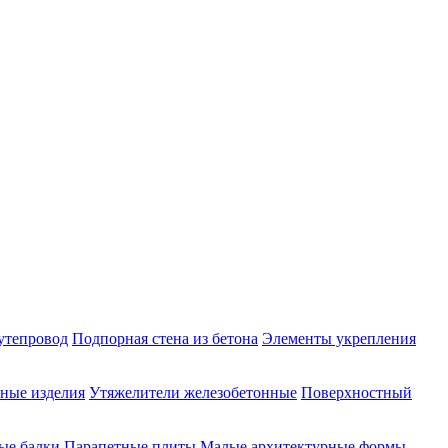
утепровод
Подпорная стена из бетона
Элементы укрепления
ные изделия
Утяжелители железобетонные
Поверхностный
ые балки
Парапетные плиты
Малые архитектурные формы