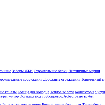
тонные
Заборы ЖБИ
Строительные блоки
Лестничные марши
оронительные сооружения
Дорожные ограждения
Тоннельный п
ые каналы
Кольца для колодца
Тепловые сети
Коллекторы
Чугун
-регулятор
Эстакада под трубопровод
Асбестовые трубы
я
Фундамент под колонну
Ригели железобетонные
Железобетонн