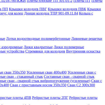
1.0218-780-КЖИ
Плиты плоские ТП 501-01-2
Плиты ПТ
Плиты
в ПП
Крышки колодцев ПВГ
Крышки колодцев ПВК
Крышки
онус для колец
Днище колодца ТПР 901-09.11.84
Кольца с
вые
Лотки водоотводные полимербетонные
Ливневые решетки
 аэродромные
Люки квадратные
Люки полимерные
ные устройства
Стремянки для колодцев
Внутренняя оснастка
ые сваи 350х350
Усиленные сваи 400х400
Усиленные сваи с
ные сваи - стаканный стык
Составные сваи - сварной стык
ные сваи - сварной стык вибропогружение (усиленные)
Сваи с
0х400
Сваи с приставным носом 350х350
Сваи С2 300х300
бристые плиты 4ПВ
Ребристые плиты 2ПГ
Ребристые плиты