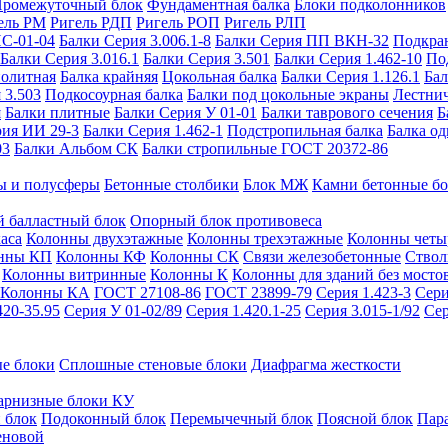
ромежуточный блок
Фундаментная балка
Блоки подколонников
ель РМ
Ригель РДП
Ригель РОП
Ригель РЛП
ИС-01-04
Балки Серия 3.006.1-8
Балки Серия ПП ВКН-32
Подкра
Балки Серия 3.016.1
Балки Серия 3.501
Балки Серия 1.462-10
По
нолитная
Балка крайняя
Цокольная балка
Балки Серия 1.126.1
Бал
 3.503
Подкосоурная балка
Балки под цокольные экраны
Лестнич
я
Балки плитные
Балки Серия У 01-01
Балки таврового сечения
Б
рия ИИ 29-3
Балки Серия 1.462-1
Подстропильная балка
Балка од
03
Балки Альбом СК
Балки стропильные ГОСТ 20372-86
ы и полусферы
Бетонные столбики
Блок МЖ
Камни бетонные б
 балластный блок
Опорный блок противовеса
аса
Колонны двухэтажные
Колонны трехэтажные
Колонны четы
нны КП
Колонны КФ
Колонны СК
Связи железобетонные
Ствол
Колонны витринные
Колонны К
Колонны для зданий без мосто
Колонны КА
ГОСТ 27108-86
ГОСТ 23899-79
Серия 1.423-3
Сери
420-35.95
Серия У 01-02/89
Серия 1.420.1-25
Серия 3.015-1/92
Сер
е блоки
Сплошные стеновые блоки
Диафрагма жесткости
арнизные блоки КУ
 блок
Подоконный блок
Перемычечный блок
Поясной блок
Пар
еновой