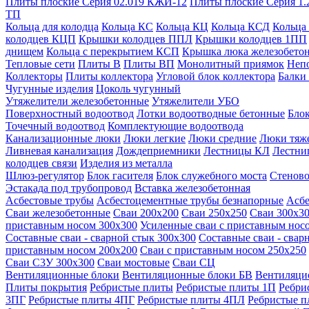
Плиты плоские Серия 02.019 КЖИ-12
Плиты плоские Серия 1.
ТП
Кольца для колодца
Кольца КС
Кольца КЦ
Кольца КСД
Кольца
колодцев КЦП
Крышки колодцев ППЛ
Крышки колодцев 1ПП
днищем
Кольца с перекрытием КСП
Крышка люка железобето
Тепловые сети
Плиты В
Плиты ВП
Монолитный приямок
Неп
Коллекторы
Плиты коллектора
Угловой блок коллектора
Балки
Чугунные изделия
Цоколь чугунный
Утяжелители железобетонные
Утяжелители УБО
Поверхностный водоотвод
Лотки водоотводные бетонные
Блок
Точечный водоотвод
Комплектующие водоотвода
Канализационные люки
Люки легкие
Люки средние
Люки тяж
Ливневая канализация
Дождеприемники
Лестницы КЛ
Лестни
колодцев связи
Изделия из металла
Шлюз-регулятор
Блок гасителя
Блок служебного моста
Стеново
Эстакада под трубопровод
Вставка железобетонная
Асбестовые трубы
Асбестоцементные трубы безнапорные
Асбе
Сваи железобетонные
Сваи 200х200
Сваи 250х250
Сваи 300х3
приставным носом 300х300
Усиленные сваи с приставным нос
Составные сваи - сварной стык 300х300
Составные сваи - свар
приставным носом 200х200
Сваи с приставным носом 250х250
Сваи С3У 300х300
Сваи мостовые
Сваи СЦ
Вентиляционные блоки
Вентиляционные блоки БВ
Вентиляци
Плиты покрытия
Ребристые плиты
Ребристые плиты 1П
Ребри
3ПГ
Ребристые плиты 4ПГ
Ребристые плиты 4ПЛ
Ребристые 