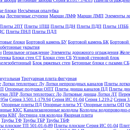
я забора
Бетонные заборы Серия Б3.017.1-4.03
Панель ограждени
ые блоки
Несъёмная опалубка
дка
Лестничные ступени
Марши ЛМФ
Марши ЛМП
Элементы л
Плиты 2ПТ
Плиты 1ПШ
Плиты ПДН
Плиты ПДП
Плиты 1ПББ
ДС
Плиты ПНЛ
Плиты ПДЛ
товые блоки
Бортовой камень БУ
Бортовой камень БК
Бортовой
обетонные укрытия
и
Перильное ограждение
Элементы дорожного ограждения
Желе
тенка
Блоки стен СТ
Блоки стен СБ
Угловой стеновой блок
железобетонный
Блок ряжевых стен
Бетонные блоки с пазами СБ
тиугольная
Тротуарная плита фигурная
е
Лотки теплотрасс Лу
Лотки непроходных каналов
Плиты лотко
ОП
Опорные подушки ОПТ
Плиты днища каналов ПД
Плиты дн
отки ЛПР
Лотки теплотрасс Ло
Лотковые днища
Лотки ЛТ
Перек
.95м
Серия 3.501.1-179.94
Серия ИС 01-04
Серия 1.219-2
Серия 3
и
Опорные плиты ПД
Опорные плиты УГ
Опорные плиты ОП
О
фонные ККС
Канализационные колодцы
Колодцы водопроводно-
мера КВГ
Лестница для колодца
Якорная плита
Трубы ТФ
Трубы ТБР
Трубы ТБФ
ы плоские ТП 501-01-6-89
Плиты плоские Серия ИС 01-04
Плит