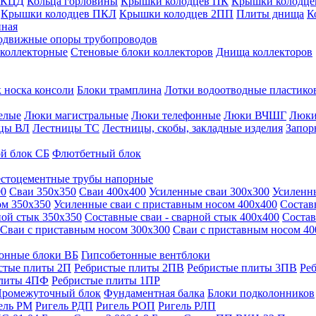
 КЦД
Кольца горловины
Крышки колодцев ПК
Крышки колодце
Крышки колодцев ПКЛ
Крышки колодцев 2ПП
Плиты днища
К
нная
одвижные опоры трубопроводов
 коллекторные
Стеновые блоки коллекторов
Днища коллекторов
 носка консоли
Блоки трамплина
Лотки водоотводные пластико
елые
Люки магистральные
Люки телефонные
Люки ВЧШГ
Люки
цы ВЛ
Лестницы ТС
Лестницы, скобы, закладные изделия
Запор
й блок СБ
Флютбетный блок
стоцементные трубы напорные
00
Сваи 350х350
Сваи 400х400
Усиленные сваи 300х300
Усиленн
ом 350х350
Усиленные сваи с приставным носом 400х400
Состав
ной стык 350х350
Составные сваи - сварной стык 400х400
Состав
Сваи с приставным носом 300х300
Сваи с приставным носом 40
онные блоки ВБ
Гипсобетонные вентблоки
стые плиты 2П
Ребристые плиты 2ПВ
Ребристые плиты 3ПВ
Ре
плиты 4ПФ
Ребристые плиты 1ПР
ромежуточный блок
Фундаментная балка
Блоки подколонников
ель РМ
Ригель РДП
Ригель РОП
Ригель РЛП