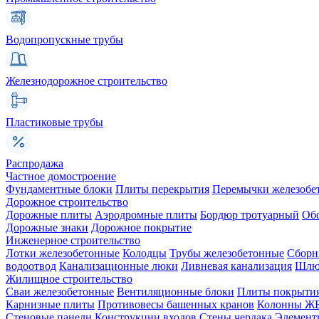
Водопропускные трубы
Железнодорожное строительство
Пластиковые трубы
Распродажа
Частное домостроение
Фундаментные блоки
Плиты перекрытия
Перемычки железобе
Дорожное строительство
Дорожные плиты
Аэродромные плиты
Бордюр тротуарный
Об
Дорожные знаки
Дорожное покрытие
Инженерное строительство
Лотки железобетонные
Колодцы
Трубы железобетонные
Сборн
водоотвод
Канализационные люки
Ливневая канализация
Шлюз
Жилищное строительство
Сваи железобетонные
Вентиляционные блоки
Плиты покрыти
Карнизные плиты
Противовесы башенных кранов
Колонны Ж
Стеновые панели
Конструкции входов
Стены чердака
Элемент