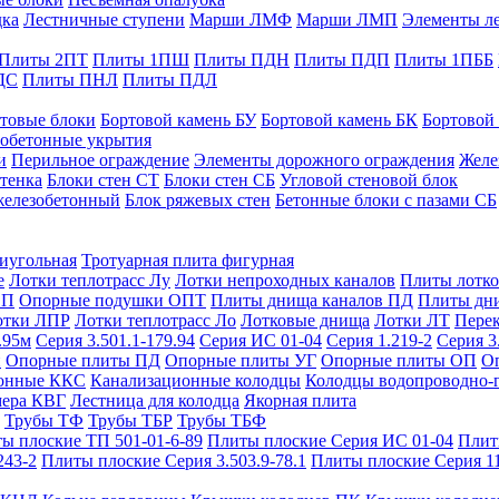
дка
Лестничные ступени
Марши ЛМФ
Марши ЛМП
Элементы л
Плиты 2ПТ
Плиты 1ПШ
Плиты ПДН
Плиты ПДП
Плиты 1ПББ
ДС
Плиты ПНЛ
Плиты ПДЛ
товые блоки
Бортовой камень БУ
Бортовой камень БК
Бортовой
обетонные укрытия
и
Перильное ограждение
Элементы дорожного ограждения
Желе
тенка
Блоки стен СТ
Блоки стен СБ
Угловой стеновой блок
железобетонный
Блок ряжевых стен
Бетонные блоки с пазами СБ
тиугольная
Тротуарная плита фигурная
е
Лотки теплотрасс Лу
Лотки непроходных каналов
Плиты лотко
ОП
Опорные подушки ОПТ
Плиты днища каналов ПД
Плиты дн
отки ЛПР
Лотки теплотрасс Ло
Лотковые днища
Лотки ЛТ
Перек
.95м
Серия 3.501.1-179.94
Серия ИС 01-04
Серия 1.219-2
Серия 3
и
Опорные плиты ПД
Опорные плиты УГ
Опорные плиты ОП
О
фонные ККС
Канализационные колодцы
Колодцы водопроводно-
мера КВГ
Лестница для колодца
Якорная плита
Трубы ТФ
Трубы ТБР
Трубы ТБФ
ы плоские ТП 501-01-6-89
Плиты плоские Серия ИС 01-04
Плит
243-2
Плиты плоские Серия 3.503.9-78.1
Плиты плоские Серия 1