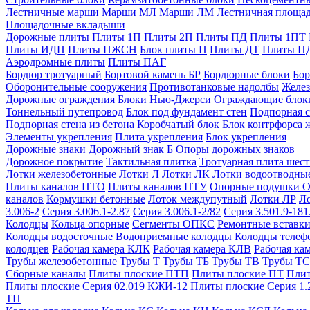
Лестничные марши
Марши МЛ
Марши ЛМ
Лестничная площа
Площадочные вкладыши
Дорожные плиты
Плиты 1П
Плиты 2П
Плиты ПД
Плиты 1ПТ
Плиты ИДП
Плиты ПЖСН
Блок плиты П
Плиты ДТ
Плиты П
Аэродромные плиты
Плиты ПАГ
Бордюр тротуарный
Бортовой камень БР
Бордюрные блоки
Бор
Оборонительные сооружения
Противотанковые надолбы
Желез
Дорожные ограждения
Блоки Нью-Джерси
Ограждающие блок
Тоннельный путепровод
Блок под фундамент стен
Подпорная с
Подпорная стена из бетона
Коробчатый блок
Блок контрфорса 
Элементы укрепления
Плита укрепления
Блок укрепления
Дорожные знаки
Дорожный знак Б
Опоры дорожных знаков
Дорожное покрытие
Тактильная плитка
Тротуарная плита шес
Лотки железобетонные
Лотки Л
Лотки ЛК
Лотки водоотводны
Плиты каналов ПТО
Плиты каналов ПТУ
Опорные подушки 
каналов
Кормушки бетонные
Лоток междупутный
Лотки ЛР
Л
3.006-2
Серия 3.006.1-2.87
Серия 3.006.1-2/82
Серия 3.501.9-181
Колодцы
Кольца опорные
Сегменты ОПКС
Ремонтные вставк
Колодцы водосточные
Водоприемные колодцы
Колодцы теле
колодцев
Рабочая камера КЛК
Рабочая камера КЛВ
Рабочая ка
Трубы железобетонные
Трубы Т
Трубы ТБ
Трубы ТВ
Трубы ТС
Сборные каналы
Плиты плоские ПТП
Плиты плоские ПТ
Плит
Плиты плоские Серия 02.019 КЖИ-12
Плиты плоские Серия 1.
ТП