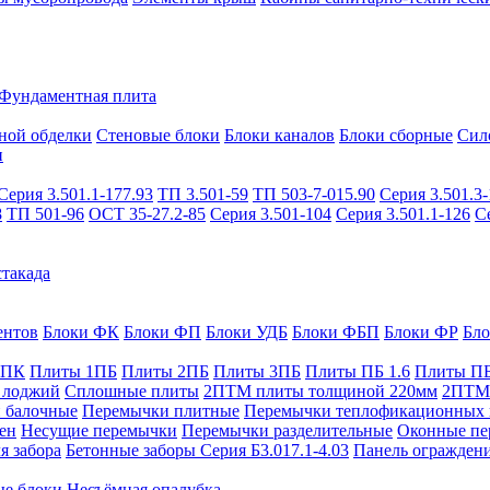
Фундаментная плита
ной обделки
Стеновые блоки
Блоки каналов
Блоки сборные
Сил
и
Серия 3.501.1-177.93
ТП 3.501-59
ТП 503-7-015.90
Серия 3.501.3-
8
ТП 501-96
ОСТ 35-27.2-85
Серия 3.501-104
Серия 3.501.1-126
С
такада
ентов
Блоки ФК
Блоки ФП
Блоки УДБ
Блоки ФБП
Блоки ФР
Бл
1ПК
Плиты 1ПБ
Плиты 2ПБ
Плиты 3ПБ
Плиты ПБ 1.6
Плиты ПБ
 лоджий
Сплошные плиты
2ПТМ плиты толщиной 220мм
2ПТМ 
 балочные
Перемычки плитные
Перемычки теплофикационных 
ен
Несущие перемычки
Перемычки разделительные
Оконные пе
я забора
Бетонные заборы Серия Б3.017.1-4.03
Панель ограждени
ые блоки
Несъёмная опалубка