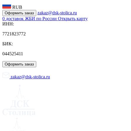
RUB
zakaz@dsk-stolica.ru
Оформить заказ
0
доставок ЖБИ по России
Открыть карту
ИНН:
7721823772
БИК:
044525411
Оформить заказ
zakaz@dsk-stolica.ru