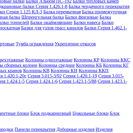
новые балки
Балки Альбом ПС-192
Балки тепловых камер
дкрановые балки Серия 1.426.1-8
Балка чердачного перекрытия
ки Серия 1.125 КЛ-3
Балка перемычная
Балка промежуточная
ная балка
Шпренгельная балка
Балки фризовые
Балка
алки тоннелей
Балки окаймляющие
Балки навеса
Балки
носкатная
Балки для узлов трасс каналов
Балки Серия 1.462.1-
ортовые
Тумба ограждения
Укрепление откосов
рехэтажные
Колонны одноэтажные
Колонны КР
Колонны ККС
ы сборных колонн
Колонны средние
Колонны КБ
Колонны КГ
вых кранов
Колонны КВ
Колонны КН
Колонны ККП
я 1.420.1-20с
Серия 3.015-3/92
Серия 1.420.1-19
Серия 3.015-
ия 1.424.1-5
Серия 1.424.1-6
Серия 1.423.1-5/88
Серия 1.423.1-
апетные блоки
Блок подкарнизный
Цокольные блоки
Блок
ородки
Панели перекрытия
Доборные изделия
Изделия