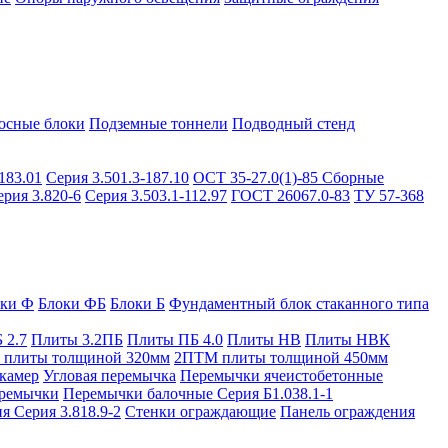
осные блоки
Подземные тоннели
Подводный стенд
183.01
Серия 3.501.3-187.10
ОСТ 35-27.0(1)-85
Сборные
ерия 3.820-6
Серия 3.503.1-112.97
ГОСТ 26067.0-83
ТУ 57-368
оки Ф
Блоки ФБ
Блоки Б
Фундаментный блок стаканного типа
 2.7
Плиты 3.2ПБ
Плиты ПБ 4.0
Плиты НВ
Плиты НВК
плиты толщиной 320мм
2ПТМ плиты толщиной 450мм
камер
Угловая перемычка
Перемычки ячеистобетонные
ремычки
Перемычки балочные Серия Б1.038.1-1
я Серия 3.818.9-2
Стенки ограждающие
Панель ограждения