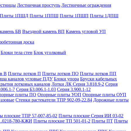
естницы
Лестничная проступь
Лестничные ограждения
Плиты 1ПШД
Плиты 1ППШ
Плиты 1ПШП
Плиты 1ДПШ
 камень БВ
Въездной камень ВП
Камень угловой УП
зобетонная доска
Блоки тела стен
Блок уголковый
в В
Плиты лотков П
Плиты лотков ПО
Плиты лотков ПП
ища каналов угловые ПДУ
Блоки упора
Бруски кабельных
рытия лотковых каналов
Лотки ЛК Серия 3.818.9-2
Серия
.006.1-7
Серия Б3.006.1-1.03
Серия 3.900.1-12
порные плиты ПО
Опорные плиты УОП
Опорные плиты ОУП
газовые
Стенки растекатели ТПР 902-09-22.84
Дорожные плиты
ы плоские ТПР 57-007-85-02
Плиты плоские Серия ИИ 03-02
1.0218-780-КЖИ
Плиты плоские ТП 501-01-2
Плиты ПТ
Плиты