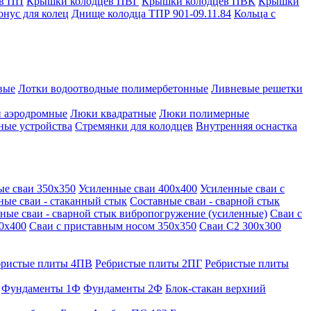
в ПП
Крышки колодцев ПВГ
Крышки колодцев ПВК
Крышки
онус для колец
Днище колодца ТПР 901-09.11.84
Кольца с
вые
Лотки водоотводные полимербетонные
Ливневые решетки
 аэродромные
Люки квадратные
Люки полимерные
ные устройства
Стремянки для колодцев
Внутренняя оснастка
ые сваи 350х350
Усиленные сваи 400х400
Усиленные сваи с
ные сваи - стаканный стык
Составные сваи - сварной стык
ные сваи - сварной стык вибропогружение (усиленные)
Сваи с
0х400
Сваи с приставным носом 350х350
Сваи С2 300х300
бристые плиты 4ПВ
Ребристые плиты 2ПГ
Ребристые плиты
Фундаменты 1Ф
Фундаменты 2Ф
Блок-стакан верхний