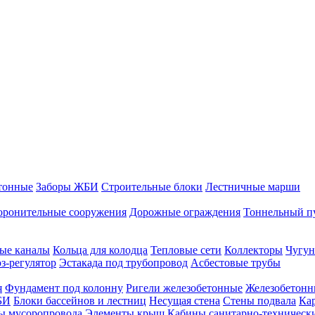
тонные
Заборы ЖБИ
Строительные блоки
Лестничные марши
оронительные сооружения
Дорожные ограждения
Тоннельный п
ые каналы
Кольца для колодца
Тепловые сети
Коллекторы
Чугун
-регулятор
Эстакада под трубопровод
Асбестовые трубы
я
Фундамент под колонну
Ригели железобетонные
Железобетонн
БИ
Блоки бассейнов и лестниц
Несущая стена
Стены подвала
Ка
ы мусоропровода
Элементы крыш
Кабины санитарно-техническ