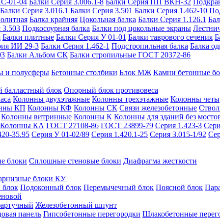
ИС-01-04
Балки Серия 3.006.1-8
Балки Серия ПП ВКН-32
Подкра
Балки Серия 3.016.1
Балки Серия 3.501
Балки Серия 1.462-10
По
нолитная
Балка крайняя
Цокольная балка
Балки Серия 1.126.1
Бал
 3.503
Подкосоурная балка
Балки под цокольные экраны
Лестнич
я
Балки плитные
Балки Серия У 01-01
Балки таврового сечения
Б
рия ИИ 29-3
Балки Серия 1.462-1
Подстропильная балка
Балка од
03
Балки Альбом СК
Балки стропильные ГОСТ 20372-86
ы и полусферы
Бетонные столбики
Блок МЖ
Камни бетонные б
 балластный блок
Опорный блок противовеса
аса
Колонны двухэтажные
Колонны трехэтажные
Колонны четы
нны КП
Колонны КФ
Колонны СК
Связи железобетонные
Ствол
Колонны витринные
Колонны К
Колонны для зданий без мосто
Колонны КА
ГОСТ 27108-86
ГОСТ 23899-79
Серия 1.423-3
Сери
420-35.95
Серия У 01-02/89
Серия 1.420.1-25
Серия 3.015-1/92
Сер
е блоки
Сплошные стеновые блоки
Диафрагма жесткости
арнизные блоки КУ
 блок
Подоконный блок
Перемычечный блок
Поясной блок
Пар
еновой
фартучный
Железобетонный шпунт
довая панель
Гипсобетонные перегородки
Шлакобетонные перег