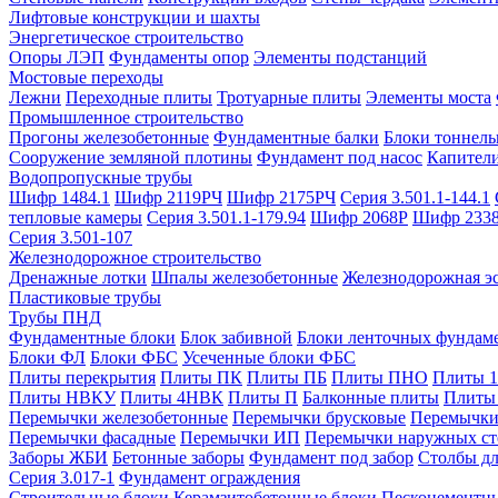
Лифтовые конструкции и шахты
Энергетическое строительство
Опоры ЛЭП
Фундаменты опор
Элементы подстанций
Мостовые переходы
Лежни
Переходные плиты
Тротуарные плиты
Элементы моста
Промышленное строительство
Прогоны железобетонные
Фундаментные балки
Блоки тоннель
Сооружение земляной плотины
Фундамент под насос
Капител
Водопропускные трубы
Шифр 1484.1
Шифр 2119РЧ
Шифр 2175РЧ
Серия 3.501.1-144.1
тепловые камеры
Серия 3.501.1-179.94
Шифр 2068Р
Шифр 233
Серия 3.501-107
Железнодорожное строительство
Дренажные лотки
Шпалы железобетонные
Железнодорожная эс
Пластиковые трубы
Трубы ПНД
Фундаментные блоки
Блок забивной
Блоки ленточных фундам
Блоки ФЛ
Блоки ФБС
Усеченные блоки ФБС
Плиты перекрытия
Плиты ПК
Плиты ПБ
Плиты ПНО
Плиты 
Плиты НВКУ
Плиты 4НВК
Плиты П
Балконные плиты
Плиты
Перемычки железобетонные
Перемычки брусковые
Перемычки
Перемычки фасадные
Перемычки ИП
Перемычки наружных ст
Заборы ЖБИ
Бетонные заборы
Фундамент под забор
Столбы дл
Серия 3.017-1
Фундамент ограждения
Строительные блоки
Керамзитобетонные блоки
Пескоцементн