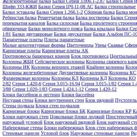
Железобетонные балки
Балки Серия 3.006.1-2.87
Балки Серия 
Шифр 333-КЖИ
Балки Серия ЦЧ-11-08 АС
Балки стропильные
Балки эстакады
Балки Серия 1.266.1-2
Сборная балка
Балка мо
Ребристая балка
Решетчатая балка
Балка ростверка
Балки Серия
перекрытия каналов
Балка силосная
Балка пролетного строени
обвязочные
Балки монолитного пояса
Балка крыльца
Балки Се
1/81
Балки двутавровые
Балки двускатные
Балки Альбом ПС-1
Парапетные плиты
Плиты парапетные
Малые архитектурные формы
Цветочницы
Урны
Скамьи
Сфер
Карнизные плиты
Карнизные плиты АК
Противовесы башенных кранов
Блок противовеса
Центральный
Колонны ЖБИ
Сейсмические колонны
Колонны связевого карк
Колонны ИК
Колонны верхних этажей
Крайние колонны
Коло
Колонны железобетонные
Двухветвевые колонны
Колонны КС
Фахверковые колонны
Колонны КЛ
Колонны КД
Колонны КО
2/82
Серия 1.420-6
Серия 3.015-16.94
Серия 3.015-1/82
Серия 1.
3/88
Серия 1.020-1/83
Серия 1.424.1-12
Серия 1.420-12
Блоки бассейнов и лестниц
Блоки бассейна
Несущая стена
Блоки внутренних стен
Блок рядовой
Пустотелы
Стены подвала
Блоки стен подвалов
Карнизные блоки
Карнизные блоки БК
Карнизные блоки КР
К
Блоки наружных стен
Цокольные блоки лоджий
Простеночный
наружный угловой
Блок наружный рядовой
Блок наружный ст
Набережные стены
Блоки набережных
Блок стен набережных 
Стеновые панели
Угловой блок
Наружные стеновые панели
Ря