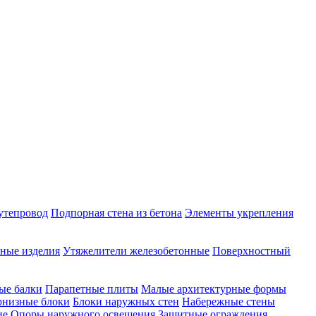
утепровод
Подпорная стена из бетона
Элементы укрепления
ные изделия
Утяжелители железобетонные
Поверхностный
ые балки
Парапетные плиты
Малые архитектурные формы
рнизные блоки
Блоки наружных стен
Набережные стены
ие
Опоры наружного освещения
Защитные ограждения