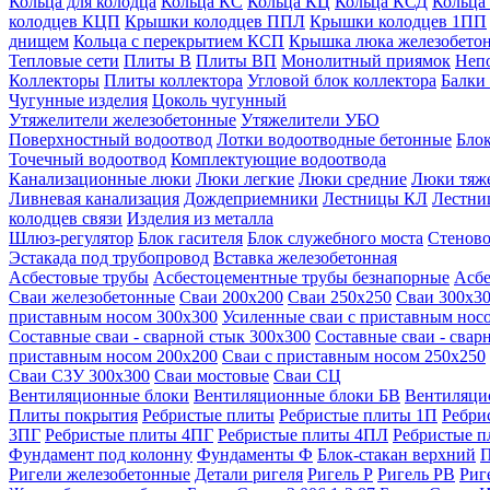
Кольца для колодца
Кольца КС
Кольца КЦ
Кольца КСД
Кольца
колодцев КЦП
Крышки колодцев ППЛ
Крышки колодцев 1ПП
днищем
Кольца с перекрытием КСП
Крышка люка железобето
Тепловые сети
Плиты В
Плиты ВП
Монолитный приямок
Неп
Коллекторы
Плиты коллектора
Угловой блок коллектора
Балки
Чугунные изделия
Цоколь чугунный
Утяжелители железобетонные
Утяжелители УБО
Поверхностный водоотвод
Лотки водоотводные бетонные
Блок
Точечный водоотвод
Комплектующие водоотвода
Канализационные люки
Люки легкие
Люки средние
Люки тяж
Ливневая канализация
Дождеприемники
Лестницы КЛ
Лестни
колодцев связи
Изделия из металла
Шлюз-регулятор
Блок гасителя
Блок служебного моста
Стеново
Эстакада под трубопровод
Вставка железобетонная
Асбестовые трубы
Асбестоцементные трубы безнапорные
Асбе
Сваи железобетонные
Сваи 200х200
Сваи 250х250
Сваи 300х3
приставным носом 300х300
Усиленные сваи с приставным нос
Составные сваи - сварной стык 300х300
Составные сваи - свар
приставным носом 200х200
Сваи с приставным носом 250х250
Сваи С3У 300х300
Сваи мостовые
Сваи СЦ
Вентиляционные блоки
Вентиляционные блоки БВ
Вентиляци
Плиты покрытия
Ребристые плиты
Ребристые плиты 1П
Ребри
3ПГ
Ребристые плиты 4ПГ
Ребристые плиты 4ПЛ
Ребристые 
Фундамент под колонну
Фундаменты Ф
Блок-стакан верхний
П
Ригели железобетонные
Детали ригеля
Ригель Р
Ригель РВ
Риг