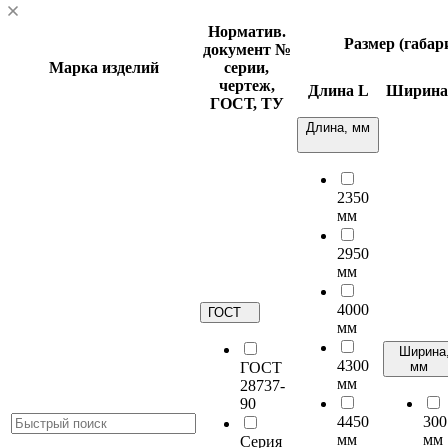
Норматив.
Размер (габа
документ
№
Марка изделий
серии,
чертеж,
Длина
L
Ширин
ГОСТ, ТУ
Длина, мм
2350
мм
2950
мм
4000
ГОСТ
мм
Ширина
4300
ГОСТ
мм
мм
28737-
90
4450
300
мм
мм
Серия