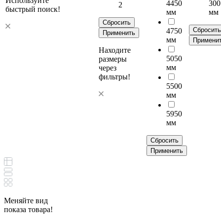
Используйте
4450
300
2
быстрый поиск!
мм
мм
Сбросить
Сбросить
4750
Применить
мм
Примени
Находите
5050
размеры
мм
через
фильтры!
5500
мм
5950
мм
Сбросить
Применить
Меняйте вид
показа товара!