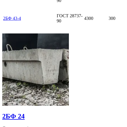
90
ГОСТ 28737-
2БФ 43-4
4300
300
90
2БФ 24