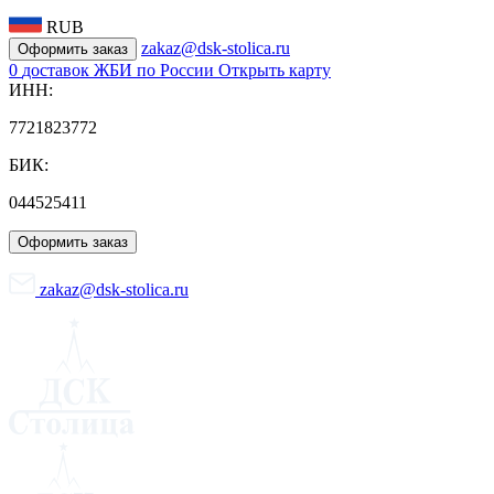
RUB
zakaz@dsk-stolica.ru
Оформить заказ
0
доставок ЖБИ по России
Открыть карту
ИНН:
7721823772
БИК:
044525411
Оформить заказ
zakaz@dsk-stolica.ru