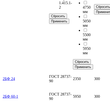
1.415.1-
Сбросить
2
4750
мм
Примени
Сбросить
5050
Применить
мм
5500
мм
5950
мм
Сбросить
Применить
ГОСТ 28737-
2БФ 24
2350
300
90
ГОСТ 28737-
2БФ 60-1
5950
300
90