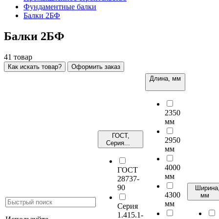
Фундаментные балки
Балки 2БФ
Балки 2БФ
41
товар
Как искать товар?
Оформить заказ
Длина, мм
2350
мм
ГОСТ,
2950
Серия...
мм
4000
ГОСТ
мм
28737-
90
Ширина
4300
мм
мм
Серия
1.415.1-