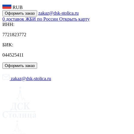
RUB
zakaz@dsk-stolica.ru
Оформить заказ
0
доставок ЖБИ по России
Открыть карту
ИНН:
7721823772
БИК:
044525411
Оформить заказ
zakaz@dsk-stolica.ru