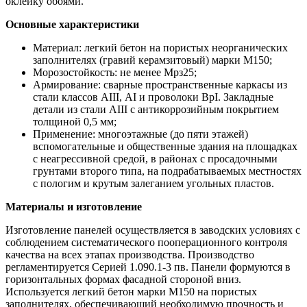
оклейку обоями.
Основные характеристики
Материал: легкий бетон на пористых неорганических
заполнителях (гравий керамзитовый) марки М150;
Морозостойкость: не менее Мрз25;
Армирование: сварные пространственные каркасы из
стали классов АIII, АI и проволоки ВрI. Закладные
детали из стали АIII с антикоррозийным покрытием
толщиной 0,5 мм;
Применение: многоэтажные (до пяти этажей)
вспомогательные и общественные здания на площадках
с неагрессивной средой, в районах с просадочными
грунтами второго типа, на подрабатываемых местностях
с пологим и крутым залеганием угольных пластов.
Материалы и изготовление
Изготовление панелей осуществляется в заводских условиях с
соблюдением систематического пооперационного контроля
качества на всех этапах производства. Производство
регламентируется Серией 1.090.1-3 пв. Панели формуются в
горизонтальных формах фасадной стороной вниз.
Используется легкий бетон марки М150 на пористых
заполнителях, обеспечивающий необходимую прочность и