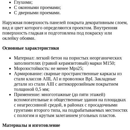
Глухими;
С оконными проемами;
С дверными проемами.
Наружная поверхность панелей покрыта декоративным слоем,
вид и цвет которого определяются проектом. Внутренняя
поверхность гладкая и подготовлена под покраску или
оклейку обоями.
Основные характеристики
Материал: легкий бетон на пористых неорганических
заполнителях (гравий керамзитовый) марки М150;
Морозостойкость: не менее Мрз25;
Армирование: сварные пространственные каркасы из
стали классов АIII, АI и проволоки ВрI. Закладные
детали из стали АIII с антикоррозийным покрытием
толщиной 0,5 мм;
Применение: многоэтажные (до пяти этажей)
вспомогательные и общественные здания на площадках
с неагрессивной средой, в районах с просадочными
грунтами второго типа, на подрабатываемых местностях
с пологим и крутым залеганием угольных пластов.
Материалы и изготовление