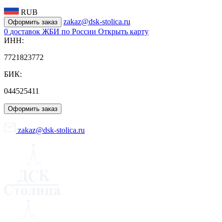
RUB
zakaz@dsk-stolica.ru
Оформить заказ
0
доставок ЖБИ по России
Открыть карту
ИНН:
7721823772
БИК:
044525411
Оформить заказ
zakaz@dsk-stolica.ru