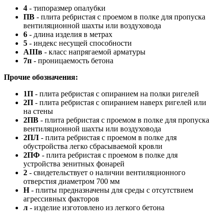
4
- типоразмер опалубки
ПВ
- плита ребристая с проемом в полке для пропуска
вентиляционной шахты или воздуховода
6
- длина изделия в метрах
5
- индекс несущей способности
АIIIв
- класс напрягаемой арматуры
7п
- проницаемость бетона
Прочие обозначения:
1П
- плита ребристая с опиранием на полки ригелей
2П
- плита ребристая с опиранием наверх ригелей или
на стены
2ПВ
- плита ребристая с проемом в полке для пропуска
вентиляционной шахты или воздуховода
2ПЛ
- плита ребристая с проемом в полке для
обустройства легко сбрасываемой кровли
2ПФ
- плита ребристая с проемом в полке для
устройства зенитных фонарей
2
- свидетельствует о наличии вентиляционного
отверстия диаметром 700 мм
Н
- плиты предназначены для среды с отсутствием
агрессивных факторов
л
- изделие изготовлено из легкого бетона