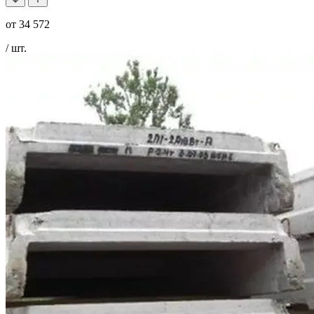
от
34 572
/ шт.