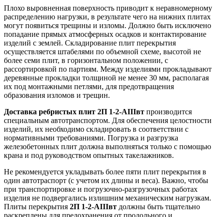
Плохо выровненная поверхность приводит к неравномерному
распределению нагрузки, в результате чего на нижних плитах
могут появиться трещины и изломы. Должно быть исключено
попадание прямых атмосферных осадков и контактирование
изделий с землей. Складирование плит перекрытия
осуществляется штабелями по объемной схеме, высотой не
более семи плит, в горизонтальном положении, с
рассортировкой по партиям. Между изделиями прокладывают
деревянные прокладки толщиной не менее 30 мм, располагая
их под монтажными петлями, для предотвращения
образования изломов и трещин.
Доставка ребристых плит 2П 1-2-АIIIвт
производится
специальным автотранспортом. Для обеспечения целостности
изделий, их необходимо складировать в соответствии с
нормативными требованиями. Погрузка и разгрузка
железобетонных плит должна выполняться только с помощью
крана и под руководством опытных такелажников.
Не рекомендуется укладывать более пяти плит перекрытия в
один автотраспорт (с учетом их длины и веса). Важно, чтобы
при транспортировке и погрузочно-разгрузочных работах
изделия не подвергались излишним механическим нагрузкам.
Плиты перекрытия
2П 1-2-АIIIвт
должны быть тщательно
раскреплены для предохранения от продольного и