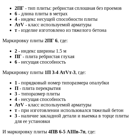
2ПГ
- тип плиты: ребристая сплошная без проемов
6
- длина плиты в метрах
4
- индекс несущей способности плиты
АтV
- класс используемой арматуры
т
- изделие изготовлено из тяжелого бетона
Маркировку плиты
2ПГ 6
, где:
2
- индекс ширины 1.5 м
ПГ
- плита ребристая глухая
6
- несущая способность
Маркировку плиты
1П 3-4 АтVт-3
, где:
1
- порядковый номер типоразмера опалубки
П
- плита перекрытия
3
- типоразмер плиты
4
- несущая способность
АтV
- класс используемой арматуры
т
- при изготовлении использовался тяжелый бетон
3
- наличие закладной детали и выемка в торце плиты
для ее установки
И маркировку плиты
4ПВ 6-5 АIIIв-7п
, где: