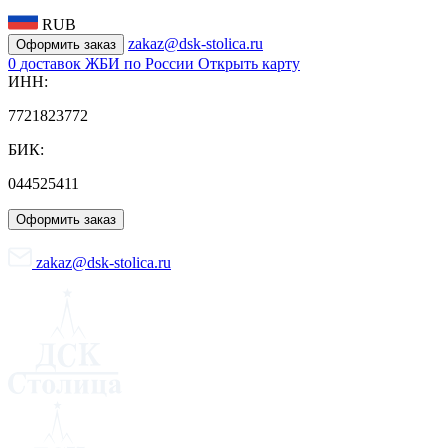
RUB
zakaz@dsk-stolica.ru
Оформить заказ
0
доставок ЖБИ по России
Открыть карту
ИНН:
7721823772
БИК:
044525411
Оформить заказ
zakaz@dsk-stolica.ru