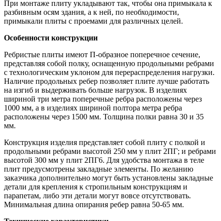
При монтаже плиту укладывают так, чтобы она примыкала к
разбивным осям здания, а к ней, по необходимости,
примыкали плиты с проемами для различных целей.
Особенности конструкции
Ребристые плиты имеют П-образное поперечное сечение,
представляя собой полку, оснащенную продольными ребрами
с технологическим уклоном для перераспределения нагрузки.
Наличие продольных ребер позволяет плите лучше работать
на изгиб и выдерживать больше нагрузок. В изделиях
шириной три метра поперечные ребра расположены через
1000 мм, а в изделиях шириной полтора метра ребра
расположены через 1500 мм. Толщина полки равна 30 и 35
мм.
Конструкция изделия представляет собой плиту с полкой и
продольными ребрами высотой 250 мм у плит 2ПГ; и ребрами
высотой 300 мм у плит 2ПГ6. Для удобства монтажа в теле
плит предусмотрены закладные элементы. По желанию
заказчика дополнительно могут быть установлены закладные
детали для крепления к стропильным конструкциям и
парапетам, либо эти детали могут вовсе отсутствовать.
Минимальная длина опирания ребер равна 50-65 мм.