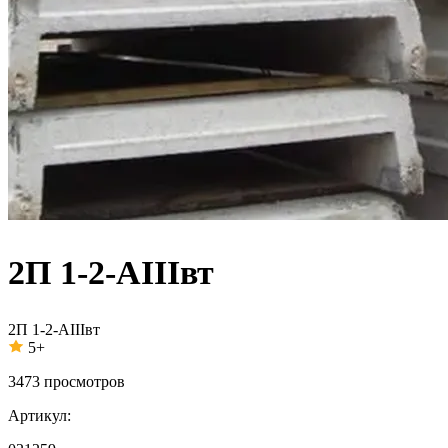
2П 1-2-АIIIвт
2П 1-2-АIIIвт
5+
3473
просмотров
Артикул: