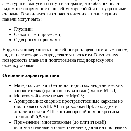
арматурные выпуски и гнутые стержни, что обеспечивает
надежное сопряжение панелей между собой и с внутренними
стенами. В зависимости от расположения в плане здания,
панели могут быть:
Глухими;
С оконными проемами;
С дверными проемами.
Наружная поверхность панелей покрыта декоративным слоем,
вид и цвет которого определяются проектом. Внутренняя
поверхность гладкая и подготовлена под покраску или
оклейку обоями.
Основные характеристики
Материал: легкий бетон на пористых неорганических
заполнителях (гравий керамзитовый) марки М150;
Морозостойкость: не менее Мрз25;
Армирование: сварные пространственные каркасы из
стали классов АIII, АI и проволоки ВрI. Закладные
детали из стали АIII с антикоррозийным покрытием
толщиной 0,5 мм;
Применение: многоэтажные (до пяти этажей)
вспомогательные и общественные здания на площадках