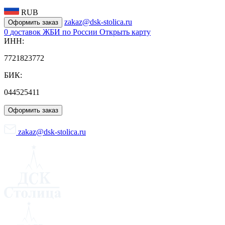
RUB
zakaz@dsk-stolica.ru
Оформить заказ
0
доставок ЖБИ по России
Открыть карту
ИНН:
7721823772
БИК:
044525411
Оформить заказ
zakaz@dsk-stolica.ru