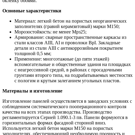
оклейку обоями.
Основные характеристики
Материал: легкий бетон на пористых неорганических
заполнителях (гравий керамзитовый) марки М150;
Морозостойкость: не менее Мрз25;
Армирование: сварные пространственные каркасы из
стали классов АIII, АI и проволоки ВрI. Закладные
детали из стали АIII с антикоррозийным покрытием
толщиной 0,5 мм;
Применение: многоэтажные (до пяти этажей)
вспомогательные и общественные здания на площадках
с неагрессивной средой, в районах с просадочными
грунтами второго типа, на подрабатываемых местностях
с пологим и крутым залеганием угольных пластов.
Материалы и изготовление
Изготовление панелей осуществляется в заводских условиях с
соблюдением систематического пооперационного контроля
качества на всех этапах производства. Производство
регламентируется Серией 1.090.1-3 пв. Панели формуются в
горизонтальных формах фасадной стороной вниз.
Используется легкий бетон марки М150 на пористых
заполнителях, обеспечивающий необходимую прочность и