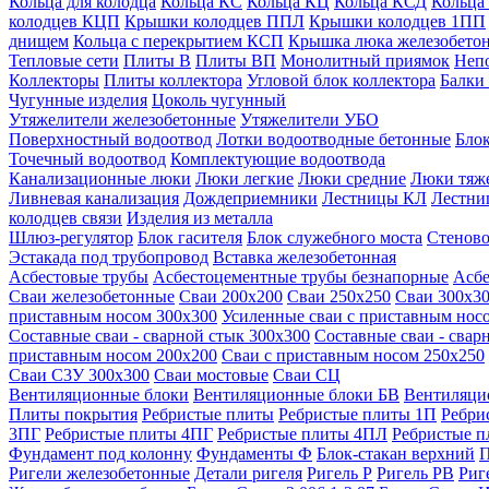
Кольца для колодца
Кольца КС
Кольца КЦ
Кольца КСД
Кольца
колодцев КЦП
Крышки колодцев ППЛ
Крышки колодцев 1ПП
днищем
Кольца с перекрытием КСП
Крышка люка железобето
Тепловые сети
Плиты В
Плиты ВП
Монолитный приямок
Неп
Коллекторы
Плиты коллектора
Угловой блок коллектора
Балки
Чугунные изделия
Цоколь чугунный
Утяжелители железобетонные
Утяжелители УБО
Поверхностный водоотвод
Лотки водоотводные бетонные
Блок
Точечный водоотвод
Комплектующие водоотвода
Канализационные люки
Люки легкие
Люки средние
Люки тяж
Ливневая канализация
Дождеприемники
Лестницы КЛ
Лестни
колодцев связи
Изделия из металла
Шлюз-регулятор
Блок гасителя
Блок служебного моста
Стеново
Эстакада под трубопровод
Вставка железобетонная
Асбестовые трубы
Асбестоцементные трубы безнапорные
Асбе
Сваи железобетонные
Сваи 200х200
Сваи 250х250
Сваи 300х3
приставным носом 300х300
Усиленные сваи с приставным нос
Составные сваи - сварной стык 300х300
Составные сваи - свар
приставным носом 200х200
Сваи с приставным носом 250х250
Сваи С3У 300х300
Сваи мостовые
Сваи СЦ
Вентиляционные блоки
Вентиляционные блоки БВ
Вентиляци
Плиты покрытия
Ребристые плиты
Ребристые плиты 1П
Ребри
3ПГ
Ребристые плиты 4ПГ
Ребристые плиты 4ПЛ
Ребристые 
Фундамент под колонну
Фундаменты Ф
Блок-стакан верхний
П
Ригели железобетонные
Детали ригеля
Ригель Р
Ригель РВ
Риг