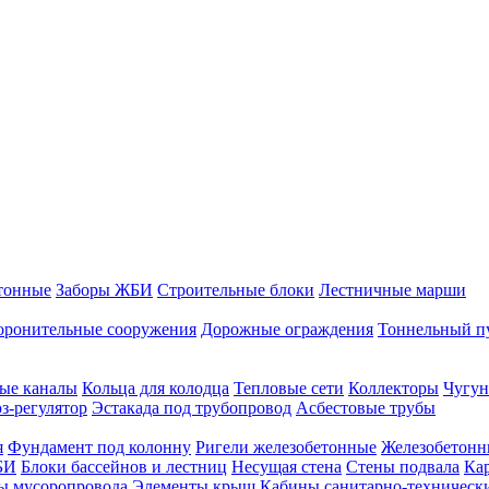
тонные
Заборы ЖБИ
Строительные блоки
Лестничные марши
оронительные сооружения
Дорожные ограждения
Тоннельный п
ые каналы
Кольца для колодца
Тепловые сети
Коллекторы
Чугун
-регулятор
Эстакада под трубопровод
Асбестовые трубы
я
Фундамент под колонну
Ригели железобетонные
Железобетонн
БИ
Блоки бассейнов и лестниц
Несущая стена
Стены подвала
Ка
ы мусоропровода
Элементы крыш
Кабины санитарно-техническ