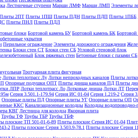
дка
Лестничные ступени
Марши ЛМФ
Марши ЛМП
Элементы л
Плиты 2ПТ
Плиты 1ПШ
Плиты ПДН
Плиты ПДП
Плиты 1ПББ
ДС
Плиты ПНЛ
Плиты ПДЛ
товые блоки
Бортовой камень БУ
Бортовой камень БК
Бортовой
обетонные укрытия
и
Перильное ограждение
Элементы дорожного ограждения
Желе
тенка
Блоки стен СТ
Блоки стен СБ
Угловой стеновой блок
железобетонный
Блок ряжевых стен
Бетонные блоки с пазами СБ
тиугольная
Тротуарная плита фигурная
е
Лотки теплотрасс Лу
Лотки непроходных каналов
Плиты лотко
ОП
Опорные подушки ОПТ
Плиты днища каналов ПД
Плиты дн
отки ЛПР
Лотки теплотрасс Ло
Лотковые днища
Лотки ЛТ
Перек
.95м
Серия 3.501.1-179.94
Серия ИС 01-04
Серия 1.219-2
Серия 3
и
Опорные плиты ПД
Опорные плиты УГ
Опорные плиты ОП
О
фонные ККС
Канализационные колодцы
Колодцы водопроводно-
мера КВГ
Лестница для колодца
Якорная плита
Трубы ТФ
Трубы ТБР
Трубы ТБФ
ы плоские ТП 501-01-6-89
Плиты плоские Серия ИС 01-04
Плит
243-2
Плиты плоские Серия 3.503.9-78.1
Плиты плоские Серия 1