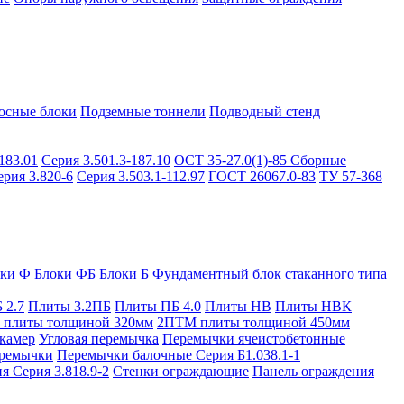
осные блоки
Подземные тоннели
Подводный стенд
183.01
Серия 3.501.3-187.10
ОСТ 35-27.0(1)-85
Сборные
ерия 3.820-6
Серия 3.503.1-112.97
ГОСТ 26067.0-83
ТУ 57-368
оки Ф
Блоки ФБ
Блоки Б
Фундаментный блок стаканного типа
 2.7
Плиты 3.2ПБ
Плиты ПБ 4.0
Плиты НВ
Плиты НВК
плиты толщиной 320мм
2ПТМ плиты толщиной 450мм
камер
Угловая перемычка
Перемычки ячеистобетонные
ремычки
Перемычки балочные Серия Б1.038.1-1
я Серия 3.818.9-2
Стенки ограждающие
Панель ограждения