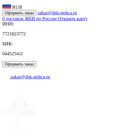
RUB
zakaz@dsk-stolica.ru
Оформить заказ
0
доставок ЖБИ по России
Открыть карту
ИНН:
7721823772
БИК:
044525411
Оформить заказ
zakaz@dsk-stolica.ru