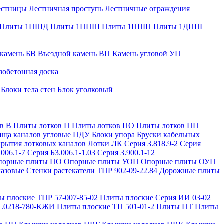
естницы
Лестничная проступь
Лестничные ограждения
Плиты 1ПШД
Плиты 1ППШ
Плиты 1ПШП
Плиты 1ДПШ
 камень БВ
Въездной камень ВП
Камень угловой УП
зобетонная доска
Блоки тела стен
Блок уголковый
в В
Плиты лотков П
Плиты лотков ПО
Плиты лотков ПП
ища каналов угловые ПДУ
Блоки упора
Бруски кабельных
рытия лотковых каналов
Лотки ЛК Серия 3.818.9-2
Серия
.006.1-7
Серия Б3.006.1-1.03
Серия 3.900.1-12
порные плиты ПО
Опорные плиты УОП
Опорные плиты ОУП
газовые
Стенки растекатели ТПР 902-09-22.84
Дорожные плиты
ы плоские ТПР 57-007-85-02
Плиты плоские Серия ИИ 03-02
1.0218-780-КЖИ
Плиты плоские ТП 501-01-2
Плиты ПТ
Плиты