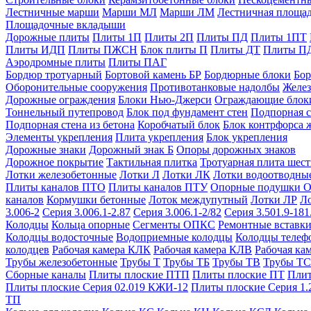
Лестничные марши
Марши МЛ
Марши ЛМ
Лестничная площа
Площадочные вкладыши
Дорожные плиты
Плиты 1П
Плиты 2П
Плиты ПД
Плиты 1ПТ
Плиты ИДП
Плиты ПЖСН
Блок плиты П
Плиты ДТ
Плиты П
Аэродромные плиты
Плиты ПАГ
Бордюр тротуарный
Бортовой камень БР
Бордюрные блоки
Бор
Оборонительные сооружения
Противотанковые надолбы
Желез
Дорожные ограждения
Блоки Нью-Джерси
Ограждающие блок
Тоннельный путепровод
Блок под фундамент стен
Подпорная с
Подпорная стена из бетона
Коробчатый блок
Блок контрфорса 
Элементы укрепления
Плита укрепления
Блок укрепления
Дорожные знаки
Дорожный знак Б
Опоры дорожных знаков
Дорожное покрытие
Тактильная плитка
Тротуарная плита шес
Лотки железобетонные
Лотки Л
Лотки ЛК
Лотки водоотводны
Плиты каналов ПТО
Плиты каналов ПТУ
Опорные подушки 
каналов
Кормушки бетонные
Лоток междупутный
Лотки ЛР
Л
3.006-2
Серия 3.006.1-2.87
Серия 3.006.1-2/82
Серия 3.501.9-181
Колодцы
Кольца опорные
Сегменты ОПКС
Ремонтные вставк
Колодцы водосточные
Водоприемные колодцы
Колодцы теле
колодцев
Рабочая камера КЛК
Рабочая камера КЛВ
Рабочая ка
Трубы железобетонные
Трубы Т
Трубы ТБ
Трубы ТВ
Трубы ТС
Сборные каналы
Плиты плоские ПТП
Плиты плоские ПТ
Плит
Плиты плоские Серия 02.019 КЖИ-12
Плиты плоские Серия 1.
ТП