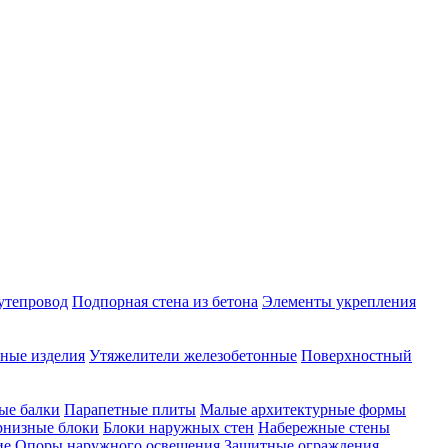
утепровод
Подпорная стена из бетона
Элементы укрепления
ные изделия
Утяжелители железобетонные
Поверхностный
ые балки
Парапетные плиты
Малые архитектурные формы
рнизные блоки
Блоки наружных стен
Набережные стены
ие
Опоры наружного освещения
Защитные ограждения