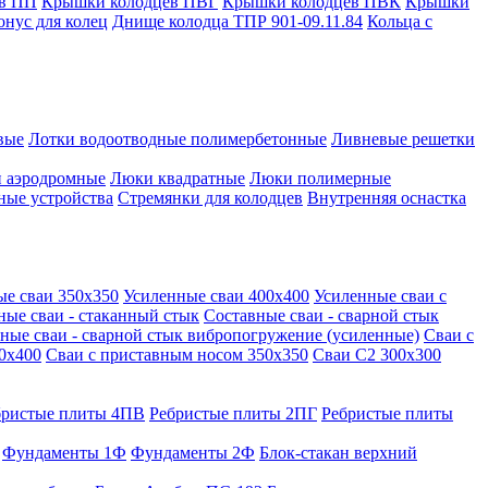
в ПП
Крышки колодцев ПВГ
Крышки колодцев ПВК
Крышки
онус для колец
Днище колодца ТПР 901-09.11.84
Кольца с
вые
Лотки водоотводные полимербетонные
Ливневые решетки
 аэродромные
Люки квадратные
Люки полимерные
ные устройства
Стремянки для колодцев
Внутренняя оснастка
ые сваи 350х350
Усиленные сваи 400х400
Усиленные сваи с
ные сваи - стаканный стык
Составные сваи - сварной стык
ные сваи - сварной стык вибропогружение (усиленные)
Сваи с
0х400
Сваи с приставным носом 350х350
Сваи С2 300х300
бристые плиты 4ПВ
Ребристые плиты 2ПГ
Ребристые плиты
Фундаменты 1Ф
Фундаменты 2Ф
Блок-стакан верхний