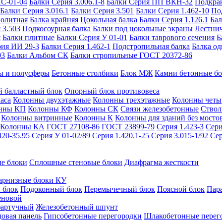
ИС-01-04
Балки Серия 3.006.1-8
Балки Серия ПП ВКН-32
Подкра
Балки Серия 3.016.1
Балки Серия 3.501
Балки Серия 1.462-10
По
нолитная
Балка крайняя
Цокольная балка
Балки Серия 1.126.1
Бал
 3.503
Подкосоурная балка
Балки под цокольные экраны
Лестнич
я
Балки плитные
Балки Серия У 01-01
Балки таврового сечения
Б
рия ИИ 29-3
Балки Серия 1.462-1
Подстропильная балка
Балка од
03
Балки Альбом СК
Балки стропильные ГОСТ 20372-86
ы и полусферы
Бетонные столбики
Блок МЖ
Камни бетонные б
 балластный блок
Опорный блок противовеса
аса
Колонны двухэтажные
Колонны трехэтажные
Колонны четы
нны КП
Колонны КФ
Колонны СК
Связи железобетонные
Ствол
Колонны витринные
Колонны К
Колонны для зданий без мосто
Колонны КА
ГОСТ 27108-86
ГОСТ 23899-79
Серия 1.423-3
Сери
420-35.95
Серия У 01-02/89
Серия 1.420.1-25
Серия 3.015-1/92
Сер
е блоки
Сплошные стеновые блоки
Диафрагма жесткости
арнизные блоки КУ
 блок
Подоконный блок
Перемычечный блок
Поясной блок
Пар
еновой
фартучный
Железобетонный шпунт
довая панель
Гипсобетонные перегородки
Шлакобетонные перег