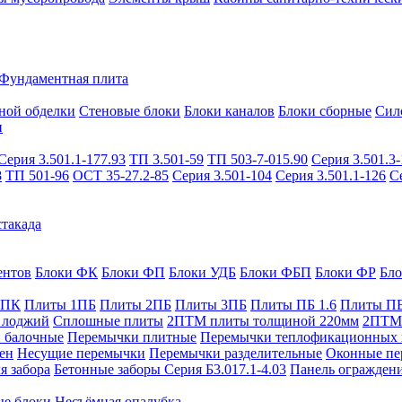
Фундаментная плита
ной обделки
Стеновые блоки
Блоки каналов
Блоки сборные
Сил
и
Серия 3.501.1-177.93
ТП 3.501-59
ТП 503-7-015.90
Серия 3.501.3-
8
ТП 501-96
ОСТ 35-27.2-85
Серия 3.501-104
Серия 3.501.1-126
С
такада
ентов
Блоки ФК
Блоки ФП
Блоки УДБ
Блоки ФБП
Блоки ФР
Бл
1ПК
Плиты 1ПБ
Плиты 2ПБ
Плиты 3ПБ
Плиты ПБ 1.6
Плиты ПБ
 лоджий
Сплошные плиты
2ПТМ плиты толщиной 220мм
2ПТМ 
 балочные
Перемычки плитные
Перемычки теплофикационных 
ен
Несущие перемычки
Перемычки разделительные
Оконные пе
я забора
Бетонные заборы Серия Б3.017.1-4.03
Панель ограждени
ые блоки
Несъёмная опалубка