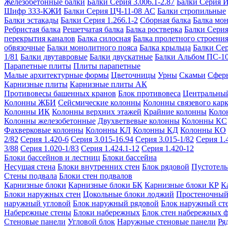
Железобетонные балки
Балки Серия 3.006.1-2.87
Балки Серия 
Шифр 333-КЖИ
Балки Серия ЦЧ-11-08 АС
Балки стропильные
Балки эстакады
Балки Серия 1.266.1-2
Сборная балка
Балка мо
Ребристая балка
Решетчатая балка
Балка ростверка
Балки Серия
перекрытия каналов
Балка силосная
Балка пролетного строени
обвязочные
Балки монолитного пояса
Балка крыльца
Балки Се
1/81
Балки двутавровые
Балки двускатные
Балки Альбом ПС-1
Парапетные плиты
Плиты парапетные
Малые архитектурные формы
Цветочницы
Урны
Скамьи
Сфер
Карнизные плиты
Карнизные плиты АК
Противовесы башенных кранов
Блок противовеса
Центральный
Колонны ЖБИ
Сейсмические колонны
Колонны связевого карк
Колонны ИК
Колонны верхних этажей
Крайние колонны
Коло
Колонны железобетонные
Двухветвевые колонны
Колонны КС
Фахверковые колонны
Колонны КЛ
Колонны КД
Колонны КО
2/82
Серия 1.420-6
Серия 3.015-16.94
Серия 3.015-1/82
Серия 1.
3/88
Серия 1.020-1/83
Серия 1.424.1-12
Серия 1.420-12
Блоки бассейнов и лестниц
Блоки бассейна
Несущая стена
Блоки внутренних стен
Блок рядовой
Пустотелы
Стены подвала
Блоки стен подвалов
Карнизные блоки
Карнизные блоки БК
Карнизные блоки КР
К
Блоки наружных стен
Цокольные блоки лоджий
Простеночный
наружный угловой
Блок наружный рядовой
Блок наружный ст
Набережные стены
Блоки набережных
Блок стен набережных 
Стеновые панели
Угловой блок
Наружные стеновые панели
Ря