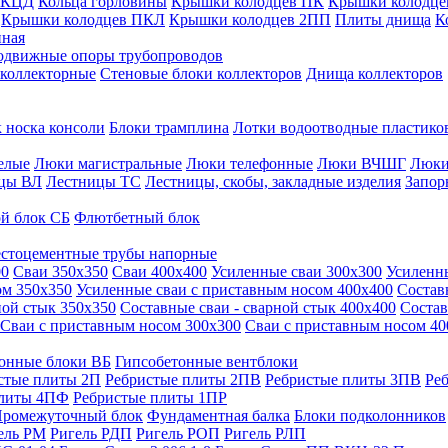
 КЦД
Кольца горловины
Крышки колодцев ПК
Крышки колодце
Крышки колодцев ПКЛ
Крышки колодцев 2ПП
Плиты днища
К
нная
одвижные опоры трубопроводов
 коллекторные
Стеновые блоки коллекторов
Днища коллекторов
 носка консоли
Блоки трамплина
Лотки водоотводные пластико
елые
Люки магистральные
Люки телефонные
Люки ВЧШГ
Люки
цы ВЛ
Лестницы ТС
Лестницы, скобы, закладные изделия
Запор
й блок СБ
Флютбетный блок
стоцементные трубы напорные
00
Сваи 350х350
Сваи 400х400
Усиленные сваи 300х300
Усиленн
ом 350х350
Усиленные сваи с приставным носом 400х400
Состав
ной стык 350х350
Составные сваи - сварной стык 400х400
Состав
Сваи с приставным носом 300х300
Сваи с приставным носом 40
онные блоки ВБ
Гипсобетонные вентблоки
стые плиты 2П
Ребристые плиты 2ПВ
Ребристые плиты 3ПВ
Ре
плиты 4ПФ
Ребристые плиты 1ПР
ромежуточный блок
Фундаментная балка
Блоки подколонников
ель РМ
Ригель РДП
Ригель РОП
Ригель РЛП