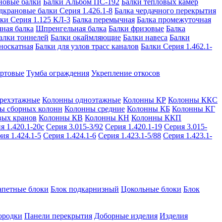
новые балки
Балки Альбом ПС-192
Балки тепловых камер
дкрановые балки Серия 1.426.1-8
Балка чердачного перекрытия
ки Серия 1.125 КЛ-3
Балка перемычная
Балка промежуточная
ная балка
Шпренгельная балка
Балки фризовые
Балка
алки тоннелей
Балки окаймляющие
Балки навеса
Балки
носкатная
Балки для узлов трасс каналов
Балки Серия 1.462.1-
ортовые
Тумба ограждения
Укрепление откосов
рехэтажные
Колонны одноэтажные
Колонны КР
Колонны ККС
ы сборных колонн
Колонны средние
Колонны КБ
Колонны КГ
вых кранов
Колонны КВ
Колонны КН
Колонны ККП
я 1.420.1-20с
Серия 3.015-3/92
Серия 1.420.1-19
Серия 3.015-
ия 1.424.1-5
Серия 1.424.1-6
Серия 1.423.1-5/88
Серия 1.423.1-
апетные блоки
Блок подкарнизный
Цокольные блоки
Блок
ородки
Панели перекрытия
Доборные изделия
Изделия