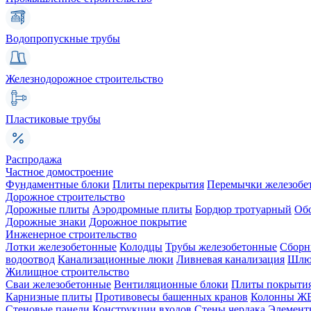
Водопропускные трубы
Железнодорожное строительство
Пластиковые трубы
Распродажа
Частное домостроение
Фундаментные блоки
Плиты перекрытия
Перемычки железобе
Дорожное строительство
Дорожные плиты
Аэродромные плиты
Бордюр тротуарный
Об
Дорожные знаки
Дорожное покрытие
Инженерное строительство
Лотки железобетонные
Колодцы
Трубы железобетонные
Сборн
водоотвод
Канализационные люки
Ливневая канализация
Шлюз
Жилищное строительство
Сваи железобетонные
Вентиляционные блоки
Плиты покрыти
Карнизные плиты
Противовесы башенных кранов
Колонны Ж
Стеновые панели
Конструкции входов
Стены чердака
Элемент