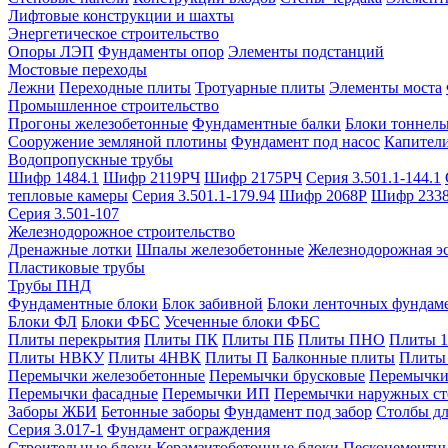
Лифтовые конструкции и шахты
Энергетическое строительство
Опоры ЛЭП
Фундаменты опор
Элементы подстанций
Мостовые переходы
Лежни
Переходные плиты
Тротуарные плиты
Элементы моста
Промышленное строительство
Прогоны железобетонные
Фундаментные балки
Блоки тоннель
Сооружение земляной плотины
Фундамент под насос
Капител
Водопропускные трубы
Шифр 1484.1
Шифр 2119РЧ
Шифр 2175РЧ
Серия 3.501.1-144.1
тепловые камеры
Серия 3.501.1-179.94
Шифр 2068Р
Шифр 233
Серия 3.501-107
Железнодорожное строительство
Дренажные лотки
Шпалы железобетонные
Железнодорожная эс
Пластиковые трубы
Трубы ПНД
Фундаментные блоки
Блок забивной
Блоки ленточных фундам
Блоки ФЛ
Блоки ФБС
Усеченные блоки ФБС
Плиты перекрытия
Плиты ПК
Плиты ПБ
Плиты ПНО
Плиты 
Плиты НВКУ
Плиты 4НВК
Плиты П
Балконные плиты
Плиты
Перемычки железобетонные
Перемычки брусковые
Перемычки
Перемычки фасадные
Перемычки ИП
Перемычки наружных ст
Заборы ЖБИ
Бетонные заборы
Фундамент под забор
Столбы дл
Серия 3.017-1
Фундамент ограждения
Строительные блоки
Керамзитобетонные блоки
Пескоцементн